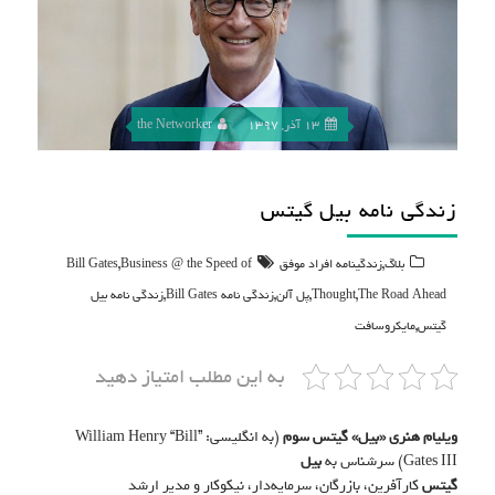
13 آذر, 1397
the Networker
زندگی نامه بیل گیتس
,
,
بلاگ
زندگینامه افراد موفق
Business @ the Speed of
Bill Gates
,
,
,
,
The Road Ahead
Thought
پل آلن
زندگی نامه Bill Gates
زندگی نامه بیل
,
گیتس
مایکروسافت
به این مطلب امتیاز دهید
ویلیام هنری «بیل» گیتس سوم
(به انگلیسی:
William Henry “Bill”
Gates III
) سرشناس به
بیل
گیتس
کارآفرین، بازرگان، سرمایه‌دار، نیکوکار و مدیر ارشد