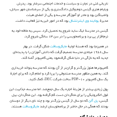
تاریخی غنی در تجارت و سیاست و خدمات اجتماعی سرشار بود. پدرش
ویلیام هنری گیتس دوم وکیل دادگستری و یکی از سرشناسان شهر سیاتل،
واشینگتن بود و مادر او آموزگار مدرسه و یکی از اعضای هیئت
مدیرهٔ
یونایتد وی اینترنشنال
بود که در امور خیریه نیز فعالیت داشت.
گیتس در مدرسهٔ لیک ساید شروع به تحصیل کرد. سپس به علاقه خود به
نرم‌افزار پی برد و برنامه‌نویسی را در سن ۱۳ سالگی شروع کرد.
در همین‌جا بود که هستهٔ اولیهٔ
مایکروسافت
شکل گرفت. در بهار
سال ۱۹۶۸ میلادی مدرسه تصمیم گرفت که دانش آموزان را با پدیده‌ای
جدید که به تازگی در دنیا شکل گرفته‌بود یعنی کامپیوتر آشنا کند.
کامپیوترها هنوز بزرگ‌تر و گران‌تر از آن بودند که مدرسه بتواند خریداری
کند. به همین منظور مدرسه صندوقی را برپا کرد و اعلام کرد که برای اجارهٔ
یک سال کامپیوتر PDP-10 ساخت شرکت DEC، کمک کنید.
پول زیادی بیشتر از هزینهٔ اجاره یک سال جمع‌شد. اما مدرسه، جذابیت این
غول الکترونیکی را برای شاگردان دست کم گرفته بود. این شاگردان، بیل
گیتس،
پل آلن
که دو سال از گیتس بزرگ‌تر بود و چند تای دیگر از دوستان
بودند که همگی در حال حاضر از برنامه‌نویسان ارشد
مایکروسافت
هستند.