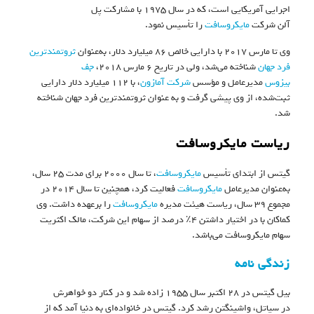
اجرایی آمریکایی است، که در سال ۱۹۷۵ با مشارکت پل
آلن شرکت
مایکروسافت
را تأسیس نمود.
وی تا مارس ۲۰۱۷ با دارایی خالص ۸۶ میلیارد دلار، به‌عنوان
ثروتمندترین
فرد جهان
شناخته می‌شد، ولی در تاریخ ۶ مارس ۲۰۱۸،
جف
بیزوس
مدیرعامل و مؤسس
شرکت آمازون
، با ۱۱۲ میلیارد دلار دارایی
ثبت‌شده، از وی پیشی گرفت و به عنوان ثروتمندترین فرد جهان شناخته
شد.
ریاست مایکروسافت
گیتس از ابتدای تأسیس
مایکروسافت
، تا سال ۲۰۰۰ برای مدت ۲۵ سال،
به‌عنوان مدیرعامل
مایکروسافت
فعالیت کرد، همچنین تا سال ۲۰۱۴ در
مجموع ۳۹ سال، ریاست هیئت مدیره
مایکروسافت
را برعهده داشت. وی
کماکان با در اختیار داشتن ۴٪ درصد از سهام این شرکت، مالک اکثریت
سهام مایکروسافت می‌باشد.
زندگی نامه
بیل گیتس در ۲۸ اکتبر سال ۱۹۵۵ زاده شد و در کنار دو خواهرش
در سیاتل، واشینگتن رشد کرد. گیتس در خانواده‌ای به دنیا آمد که از