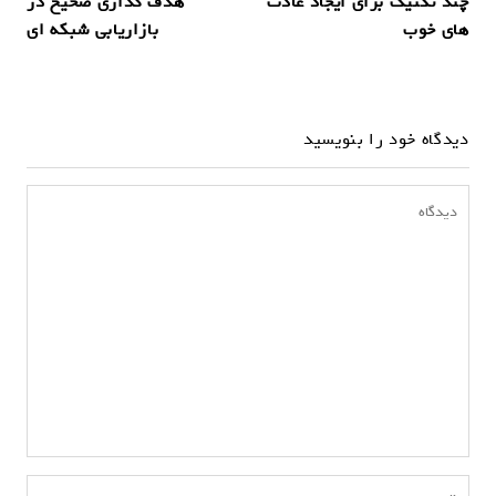
چند تکنیک برای ایجاد عادت
هدف گذاری صحیح در
ا
های خوب
بازاریابی شبکه ای
ه
ب
ر
دیدگاه خود را بنویسید
ی
ن
و
ش
ت
ه