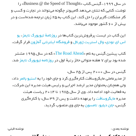
در سال ۱۹۹۹، گیتس کتاب «Business @ the Speed of Thought» را
نوشت، کتابی که نشان می‌دهد کامپیوتر چگونه می‌تواند در تجارت و کسب و
کار مشکلات کاربران را حل کند. این کتاب به ۲۵ زبان ترجمه شده‌است و در
بیش از ۶۰ کشور موجود می‌باشد.
این کتاب در لیست پرفروش‌ترین کتاب‌ها در
روزنامهٔ نیویورک تایمز
،
یو
اس ای تودی
،
وال استریت ژورنال
و
فروشگاه اینترنتی آمازون
قرار گرفت.
کتاب پیشین گیتس به نام «
The Road Ahead
» که در سال ۱۹۹۵ منتشر
شده بود برای ۷ هفته متوالی حائز رتبهٔ اول در
روزنامه نیویورک تایمز
شد.
گیتس در سال ۲۰۰۰ پس از ۲۵ سال،
از مدیرعاملی مایکروسافت کناره‌گیری کرد و جای خود را به
استیو بالمر
داد،
ولی همچنان به‌عنوان مدیر ارشد اجرایی و رئیس هیئت مدیره این شرکت،
به فعالیت خود ادامه داد. وی از سال ۱۹۷۵ تا ۲۰۱۴ ریاست هیئت
مدیره
مایکروسافت
را برعهده داشت و پس از ۳۹ سال، با کناره‌گیری
گیتس،
جان دبلیو. تامسون
به جای وی منصوب گردید.
ر
نوشته بعدی :
نوشته قبلی: