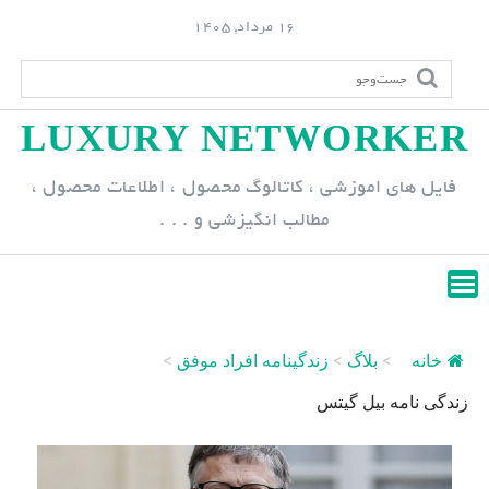
S
16 مرداد, 1405
k
i
p
LUXURY NETWORKER
t
o
فایل های اموزشی ، کاتالوگ محصول ، اطلاعات محصول ،
c
مطالب انگیزشی و . . .
o
n
t
e
n
خانه
>
بلاگ
>
زندگینامه افراد موفق
>
t
زندگی نامه بیل گیتس