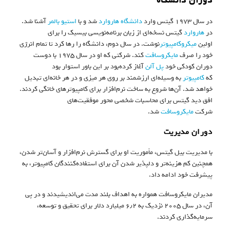
دوران دانشگاه
در سال ۱۹۷۳ گیتس وارد
دانشگاه هاروارد
شد و با
استیو بالمر
آشنا شد.
در
هاروارد
گیتس نسخه‌ای از زبان برنامه‌نویسی بیسیک را برای
اولین
میکروکامپیوتر
نوشت. در سال دوم، دانشگاه را رها کرد تا تمام انرژی
خود را صرف
مایکروسافت
کند. شرکتی که او در سال ۱۹۷۵ با دوست
دوران کودکی خود
پل آلن
آغاز کرده‌بود بر این باور استوار بود
که
کامپیوتر
به وسیله‌ای ارزشمند بر روی هر میزی و در هر خانه‌ای تبدیل
خواهد شد. آن‌ها شروع به ساخت نرم‌افزار برای کامپیوترهای خانگی کردند.
افق دید گیتس برای محاسبات شخصی محور موفقیت‌های
شرکت
مایکروسافت
شد.
دوران مدیریت
با مدیریت بیل گیتس، مأموریت او برای گسترش نرم‌افزار و آسان‌تر شدن،
همچنین کم هزینه‌تر و دلپذیر شدن آن برای استفاده‌کنندگان کامپیوتر، به
پیشرفت خود ادامه داد.
مدیران مایکروسافت همواره به اهداف بلند مدت می‌اندیشیدند و در پی
آن، در سال ۲۰۰۵ نزدیک به ۶٫۲ میلیارد دلار برای تحقیق و توسعه،
سرمایه‌گذاری کردند.