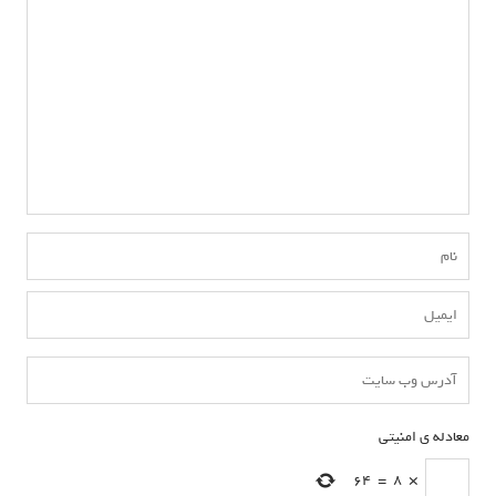
معادله ی امنیتی
*
64
=
8
×