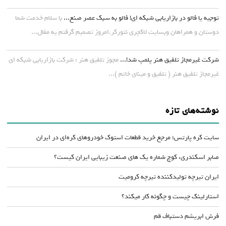
توجیه یا فالو در بازاریابی شبکه ای! فالو به سبک عصر صنع...
با سلام خدمت شما
دوستان و همراهان وبسایت لاکچری نتورکر.امروز تصمیم گرفتم یه مقال...
شرکت غیرمجاز تلفیق هنر پلمپ شد!...
مجوز تلفیق هنر : شرکت بازاریابی شبکه ای
غیرمجاز تلفیق هنر ( تلفیق و مینای خاتم )...
نوشته‌های تازه
سایت کره پارتس؛ مرجع خرید قطعات استوک خودروهای کره‌ای در ایران
صابر اسکندری، کوچ شماره یک های صنعت زیبایی ایران کیست؟
ایران تیرچه تولیدکننده تیرچه کرومیت
استارلینک چیست و چگونه کار میکند؟
فرش ابریشم دستباف قم