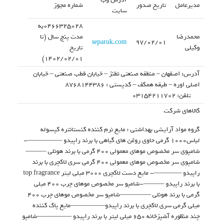
مدیرعامل
تاریخ صدور
شماره مجوز
سایت
۰۴۶۶۳۲۵۰۲۸به
محمدرضا
مدت پنج سال (تا
separuk.com
۹۷/۰۲/۰۱
وکیلی
تاریخ
۱۴۰۲/۰۲/۰۱)
آدرس: اصفهان – منطقه صنعتی نطنز – خیابان قطب صنعتی – خیابان
اصلی اوره – طبقه همکف – کدپستی : ۸۷۶۸۱۴۴۳۸۶
تلفن: ۰۳۱۵۴۲۱۱۷۰۲
کالاهای شرکت
گروه مواد آرایشی بهداشتی : مایع نرم کننده کنستانتره کپسوله
لباس۱۰۰۰ گرمی حاوی روغن های گیاهی با برند راپیدو —————-
شامپوی سر مخصوص موهای معمولی ۴۰۰ گرمی با برند هونلی ———
شامپوی سر مخصوص موهای معمولی ۴۰۰ گرمی سری لاکچری با برند
راپیدو ————- مایع دست لاکچری ۳۰۰۰ میلی لیتر top fragrance
با برند راپیدو ———-شامپو سر مخصوص موهای چرب ۴۰۰ میلی
گرمی با برند هونلی ————–شامپو سر مخصوص موهای چرب ۴۰۰
میلی گرمی سری لاکچری با برند راپیدو—————مایع پاک کننده
چند منظوره آشپزخانه ۶۵۰ میلی لیتر با برند راپیدو —————شامپو