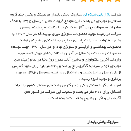
شرکت
بازاریابی شبکه ای
سپاروک پخش پایدار هولدینگ و پخش چند گروه
صنعتی و تولیدی می باشد . این مجتمع گروه صنعتی در سال ۱۳۶۵ با هدف
صادرات محصولات چرمی آغاز به کار کرد. با عنایت به پیشینه موسس
شرکت در زمینه تولید محصولات سلولزی دیری نپایید که در سال ۱۳۷۳ پا
به عرصه تولید محصولات پلیمری ، چاپ و بسته بندی و همچنین تولید
محصولات بهداشتی و آرایشی و سلولزی نهاد و در سال ۱۳۸۱ جهت توسعه
محصولات و خدمات خود مطابق با آخرین استانداردهای جهانی تصمیم به
واردات آخرین تکنولوژی و ماشین آلات مدرن روز دنیا در تمام زمینه های
تولیدی خود با سرمایه گذاری بالغ بر صد و پنجاه میلیارد ریال نمود که پس
از طی ۲ سال مراحل نصب و راه اندازی در نیمه دوم سال ۱۳۸۳ به بهره
برداری و تولید انبوه رسید .
امروز این گروه صنعتی یکی از بزرگترین واحد های صنعتی کشور با ایجاد
اشتغال برای ۴۰۰ نفر می باشد و شعبات این شرکت در کشور های
آذربایجان و اکراین شروع به فعالیت نموده است..
سپاروک پخش پایدار
آدرس وب