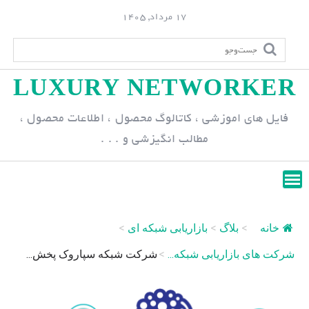
S
17 مرداد, 1405
k
i
p
LUXURY NETWORKER
t
o
فایل های اموزشی ، کاتالوگ محصول ، اطلاعات محصول ،
c
مطالب انگیزشی و . . .
o
n
t
e
n
خانه
>
بلاگ
>
بازاریابی شبکه ای
>
t
شرکت های بازاریابی شبکه...
>
شرکت شبکه سپاروک پخش...