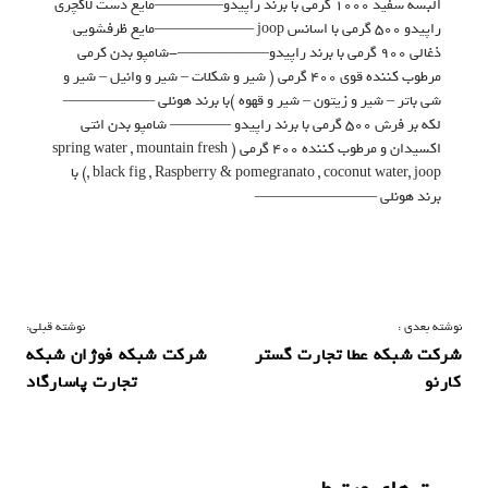
البسه سفید ۱۰۰۰ گرمی با برند راپیدو————–مایع دست لاکچری
راپیدو ۵۰۰ گرمی با اسانس joop ——————–مایع ظرفشویی
ذغالی ۹۰۰ گرمی با برند راپیدو——————-شامپو بدن کرمی
مرطوب کننده قوی ۴۰۰ گرمی ( شیر و شکلات – شیر و وانیل – شیر و
شی باتر – شیر و زیتون – شیر و قهوه )با برند هونلی ——————
لکه بر فرش ۵۰۰ گرمی با برند راپیدو ———— شامپو بدن انتی
اکسیدان و مرطوب کننده ۴۰۰ گرمی ( spring water , mountain fresh
, black fig , Raspberry & pomegranato , coconut water, joop) با
برند هونلی ————————
ر
نوشته بعدی :
نوشته قبلی:
شرکت شبکه عطا تجارت گستر
شرکت شبکه فوژان شبکه
ا
کارنو
تجارت پاسارگاد
ه
ب
ر