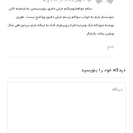
1 بهمن, 1399 در 7:02 ق.ظ
سلام خواهشومیکنم خیلی دقیق بنویسیدمن به شخصه الان
نتونستم بازم به جواب سوالم برسم خیلی دقیق وواضح نیست .طوری
نوشته شودکه شک وتردیدافرادروبرطرف کنه نه اینکه بازم سردوراهی شک
ویقین بماند.باتشکر
پاسخ
دیدگاه خود را بنویسید