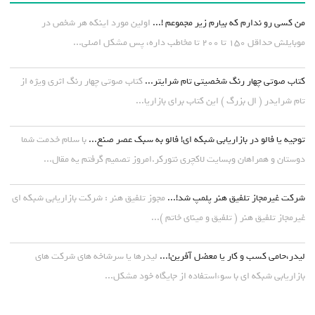
من کسی رو ندارم که بیارم زیر مجموعم !...
اولین مورد اینکه هر شخص در
موبایلش حداقل ۱۵۰ تا ۲۰۰ تا مخاطب داره، پس مشکل اصلی...
کتاب صوتی چهار رنگ شخصیتی تام شرایتر...
کتاب صوتی چهار رنگ اثری ویژه از
تام شرایدر ( ال بزرگ ) این کتاب برای بازاریا...
توجیه یا فالو در بازاریابی شبکه ای! فالو به سبک عصر صنع...
با سلام خدمت شما
دوستان و همراهان وبسایت لاکچری نتورکر.امروز تصمیم گرفتم یه مقال...
شرکت غیرمجاز تلفیق هنر پلمپ شد!...
مجوز تلفیق هنر : شرکت بازاریابی شبکه ای
غیرمجاز تلفیق هنر ( تلفیق و مینای خاتم )...
لیدر،حامی کسب و کار یا معضل آفرین!...
لیدرها یا سرشاخه های شرکت های
بازاریابی شبکه ای با سوءاستفاده از جایگاه خود مشکل...