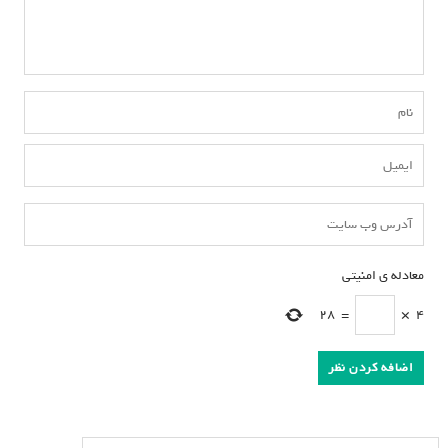
معادله ی امنیتی
*
28
=
×
4