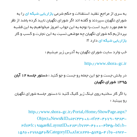
یه سری از مراجع تقلید استفتاات و حکم شرعی
بازاریابی شبکه ای
را به
شورای نگهبان سپردند و گفته اند اگر شورای نگهبان تایید کرده باشد از نظر
ما هم مورد تایید است.با توجه به این جواب امروز میخواهیم به این قضیه
بپردازیم که شورای نگهبان چه موضعی نسبت به این تجارت و کسب و کار
بازاریابی شبکه ای
دارد ؟!
خب وارد سایت شورای نگهبان به آدرس زیر میشیم :
http://www.shora-gc.ir
در بخش جست و جو این جمله رو جست و جو کنید :
دستور جلسه ۱۲ آبان
۱۳۹۵ شورای نگهبان
یا اگر کار سختیه روی لینک زیر کلیک کنید تا دستور جلسه شورای نگهبان
رو ببینید :
http://www.shora-gc.ir/Portal/Home/ShowPage.aspx?
Object=News&ID=a2c43608-ef24-4679-9383-
2d74fc19a5ae&LayoutID=2831b723-4600-4b35-bd1b-
1596027a8546&CategoryID=8fac823a-5745-41b6-a9e2-