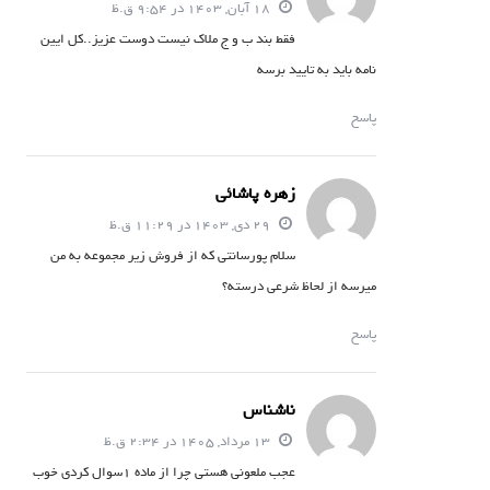
18 آبان, 1403 در 9:54 ق.ظ
فقط بند ب و ج ملاک نیست دوست عزیز..کل ایین
نامه باید به تایید برسه
پاسخ
زهره پاشائی
29 دی, 1403 در 11:29 ق.ظ
سلام پورسانتی که از فروش زیر مجموعه به من
میرسه از لحاظ شرعی درسته؟
پاسخ
ناشناس
13 مرداد, 1405 در 2:34 ق.ظ
عجب ملعونی هستی چرا از ماده 1سوال کردی خوب