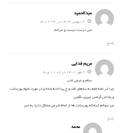
عبدالحمید
12 بهمن, 1404 در 2:36 ب.ظ
خیر درست نیست و حرامه
پاسخ
مریم فدایی
2 مهر, 1401 در 10:08 ق.ظ
سلام و عرض ادب
چرا در نامه فقط به بندهای الف و ج پرداخته شده و در مورد نحوه پورسانت
و پاداش گرفتن چیزی نگفتن
من سوالم اینه که پورسانت ها از لحاظ شرعی مشکل دارد یه خیر
پاسخ
محمد