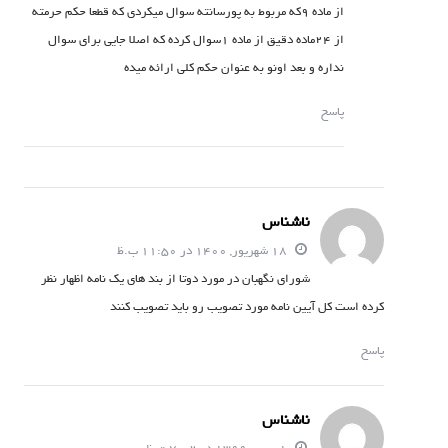
از ماده 9که مربوط به پورسانته سوال میکردی که قطعا حکم حرمته
از 24ماده دقیق از ماده 1سوال کرده که اصلا جایی برای سوال
نداره و بعد اونو به عنوان حکم کلی ارائه میده
پاسخ
ناشناس
18 شهریور, 1400 در 11:50 ب.ظ
شورای نگهبان در مورد دوتا از بند های یک نامه اظهار نظر
کرده است کل آیین نامه مورد تصویب رو باید تصویب کنند
پاسخ
ناشناس