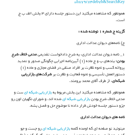
b879c74deb7b&SearchKey=
همونطور که مشاهده میکنید این دستور جلسه دارای ۳ بخش الف ب ج
است.
گزینه ج شماره ۱ نوشته شده :
ج) نامه‌های‌ دیوان عدالت اداری
۱_ نامه دیوان عدالت اداری، به‌ شرح دادخواست تقدیمی
مدعی خلاف شرع
بودن
؛ بندهای ب و ج ماده (۱) آیین‌نامه اجرایی چگونگی صدور و تمدید
پروانه کسب و نحوه نظارت بر افراد صنفی در فضای مجازی و ماده (۱)
دستورالعمل تأسیسی و نحوه فعالیت و نظارت بر
شرکت‌های بازاریابی
شبکه‌ای
، از طرف آقای محمد برومند.
همونطور که مشاهده میکنید این بخش مربوط به
بازاریابی شبکه ای
ست و
مدعی خلاف شرع بودن
بازاریابی شبکه ای
شده اند. و شورای نگهبان اون رو
جزو دستور جلسه خودش قرار داده تا موضوع حل و فصل بشه.
نامه های دیوان عدالت اداری
میتونید تو صفحه ای که اومده کلمه
بازاریابی شبکه ای
رو جست و جو