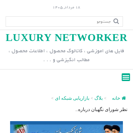
S
18 مرداد, 1405
k
i
p
LUXURY NETWORKER
t
o
فایل های اموزشی ، کاتالوگ محصول ، اطلاعات محصول ،
c
مطالب انگیزشی و . . .
o
n
t
e
n
خانه
>
بلاگ
>
بازاریابی شبکه ای
>
t
نظر شورای نگهبان درباره...