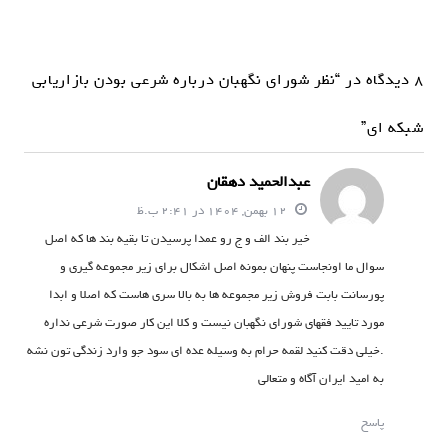
ب
ر
8 دیدگاه در “نظر شورای نگهبان درباره شرعی بودن بازاریابی
ی
ن
شبکه ای”
و
عبدالحمید دهقان
ش
12 بهمن, 1404 در 2:41 ب.ظ
ت
خیر بند الف و ج رو عمدا پرسیدن تا بقیه بند ها که اصل
ه
سوال ما اونجاست پنهان بمونه اصل اشکال برای زیر مجموعه گیری و
پورسانت بابت فروش زیر مجموعه ها به بالا سری هاست که اصلا و ابدا
مورد تایید فقهای شورای نگهبان نیست و کلا این کار صورت شرعی نداره
.خیلی دقت کنید لقمه حرام به وسیله عده ای سود جو وارد زندگی تون نشه
به امید ایران آگاه و متعالی
پاسخ