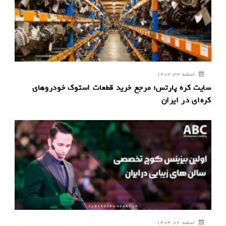
ش
ت
ه
اسفند 23, 1403
سایت کره پارتس؛ مرجع خرید قطعات استوک خودروهای
کره‌ای در ایران
اسفند 02, 1403