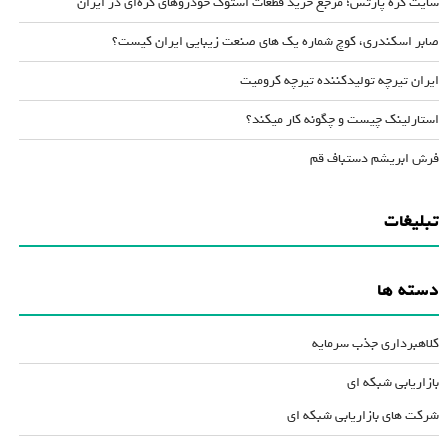
سایت کره پارتس؛ مرجع خرید قطعات استوک خودروهای کره‌ای در ایران
صابر اسکندری، کوچ شماره یک های صنعت زیبایی ایران کیست؟
ایران تیرچه تولیدکننده تیرچه کرومیت
استارلینک چیست و چگونه کار میکند؟
فرش ابریشم دستباف قم
تبلیغات
دسته ها
کلاهبرداری جذب سرمایه
بازاریابی شبکه ای
شرکت های بازاریابی شبکه ای