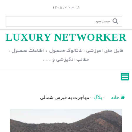
S
18 مرداد, 1405
k
i
p
LUXURY NETWORKER
t
o
فایل های اموزشی ، کاتالوگ محصول ، اطلاعات محصول ،
c
مطالب انگیزشی و . . .
o
n
t
e
n
خانه
>
بلاگ
>
مهاجرت به قبرس شمالی
t