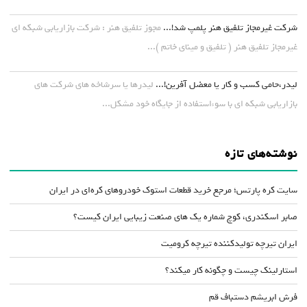
شرکت غیرمجاز تلفیق هنر پلمپ شد!...
مجوز تلفیق هنر : شرکت بازاریابی شبکه ای
غیرمجاز تلفیق هنر ( تلفیق و مینای خاتم )...
لیدر،حامی کسب و کار یا معضل آفرین!...
لیدرها یا سرشاخه های شرکت های
بازاریابی شبکه ای با سوءاستفاده از جایگاه خود مشکل...
نوشته‌های تازه
سایت کره پارتس؛ مرجع خرید قطعات استوک خودروهای کره‌ای در ایران
صابر اسکندری، کوچ شماره یک های صنعت زیبایی ایران کیست؟
ایران تیرچه تولیدکننده تیرچه کرومیت
استارلینک چیست و چگونه کار میکند؟
فرش ابریشم دستباف قم