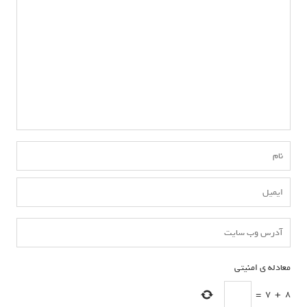
معادله ی امنیتی
*
=
7
+
8