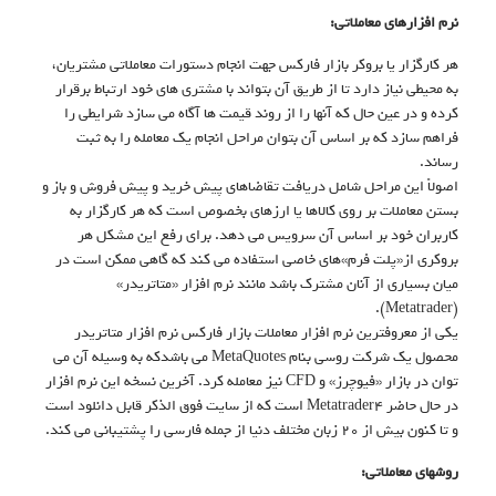
نرم افزارهای معاملاتی:
هر کارگزار یا بروکر بازار فارکس جهت انجام دستورات معاملاتی مشتریان،
به محیطی نیاز دارد تا از طریق آن بتواند با مشتری های خود ارتباط برقرار
کرده و در عین حال که آنها را از روند قیمت ها آگاه می سازد شرایطی را
فراهم سازد که بر اساس آن بتوان مراحل انجام یک معامله را به ثبت
رساند.
اصولاً این مراحل شامل دریافت تقاضاهای پیش خرید و پیش فروش و باز و
بستن معاملات بر روی کالاها یا ارزهای بخصوص است که هر کارگزار به
کاربران خود بر اساس آن سرویس می دهد. برای رفع این مشکل هر
بروکری از«پلت فرم»های خاصی استفاده می کند که گاهی ممکن است در
میان بسیاری از آنان مشترک باشد مانند نرم افزار «متاتریدر»
(Metatrader).
یکی از معروفترین نرم افزار معاملات بازار فارکس نرم افزار متاتریدر
محصول یک شرکت روسی بنام MetaQuotes می باشدکه به وسیله آن می
توان در بازار «فیوچرز» و CFD نیز معامله کرد. آخرین نسخه این نرم افزار
در حال حاضر Metatrader4 است که از سایت فوق الذکر قابل دانلود است
و تا کنون بیش از ۲۰ زبان مختلف دنیا از جمله فارسی را پشتیبانی می کند.
روشهای معاملاتی: