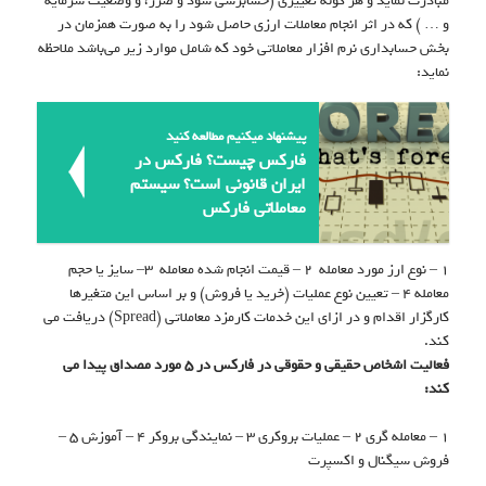
مبادرت نماید و هر گونه تغییری (حسابرسی سود و ضرر، و وضعیت سرمایه
و … ) که در اثر انجام معاملات ارزی حاصل شود را به صورت همزمان در
بخش حسابداری نرم افزار معاملاتی خود که شامل موارد زیر می‌باشد ملاحظه
نماید:
پیشنهاد میکنیم مطالعه کنید
فارکس چیست؟ فارکس در
ایران قانونی است؟ سیستم
معاملاتی فارکس
۱ – نوع ارز مورد معامله ۲ – قیمت انجام شده معامله ۳– سایز یا حجم
معامله ۴ – تعیین نوع عملیات (خرید یا فروش) و بر اساس این متغیرها
کارگزار اقدام و در ازای این خدمات کارمزد معاملاتی (Spread) دریافت می
کند.
فعالیت اشخاص حقیقی و حقوقی در فارکس در ۵ مورد مصداق پیدا می
کند:
۱ – معامله گری ۲ – عملیات بروکری ۳ – نمایندگی بروکر ۴ – آموزش ۵ –
فروش سیگنال و اکسپرت