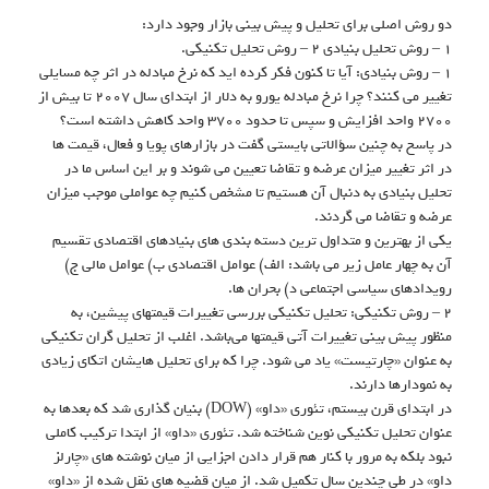
دو روش اصلی برای تحلیل و پیش بینی بازار وجود دارد:
۱ – روش تحلیل بنیادی ۲ – روش تحلیل تکنیکی.
۱ – روش بنیادی: آیا تا کنون فکر کرده اید که نرخ مبادله در اثر چه مسایلی
تغییر می کنند؟ چرا نرخ مبادله یورو به دلار از ابتدای سال ۲۰۰۷ تا بیش از
۲۷۰۰ واحد افزایش و سپس تا حدود ۳۷۰۰ واحد کاهش داشته است؟
در پاسخ به چنین سؤالاتی بایستی گفت در بازارهای پویا و فعال، قیمت ها
در اثر تغییر میزان عرضه و تقاضا تعیین می شوند و بر این اساس ما در
تحلیل بنیادی به دنبال آن هستیم تا مشخص کنیم چه عواملی موجب میزان
عرضه و تقاضا می گردند.
یکی از بهترین و متداول ترین دسته بندی های بنیادهای اقتصادی تقسیم
آن به چهار عامل زیر می باشد: الف) عوامل اقتصادی ب) عوامل مالی ج)
رویدادهای سیاسی اجتماعی د) بحران ها.
۲ – روش تکنیکی: تحلیل تکنیکی بررسی تغییرات قیمتهای پیشین، به
منظور پیش بینی تغییرات آتی قیمتها می‌باشد. اغلب از تحلیل گران تکنیکی
به عنوان «چارتیست» یاد می شود. چرا که برای تحلیل هایشان اتکای زیادی
به نمودارها دارند.
در ابتدای قرن بیستم، تئوری «داو» (DOW) بنیان گذاری شد که بعدها به
عنوان تحلیل تکنیکی نوین شناخته شد. تئوری «داو» از ابتدا ترکیب کاملی
نبود بلکه به مرور با کنار هم قرار دادن اجزایی از میان نوشته های «چارلز
داو» در طی چندین سال تکمیل شد. از میان قضیه های نقل شده از «داو»