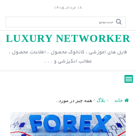
S
18 مرداد, 1405
k
i
p
LUXURY NETWORKER
t
o
فایل های اموزشی ، کاتالوگ محصول ، اطلاعات محصول ،
c
مطالب انگیزشی و . . .
o
n
t
e
n
خانه
>
بلاگ
>
همه چیز در مورد...
t