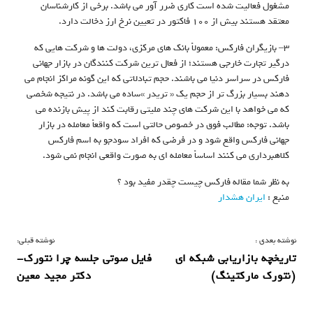
مشغول فعالیت شده است کاری ضرر آور می باشد. برخی از کارشناسان
معتقد هستند بیش از ۱۰۰ فاکتور در تعیین نرخ ارز دخالت دارد.
۳– بازیگران فارکس: معمولاً بانک های مرکزی، دولت ها و شرکت هایی که
درگیر تجارت خارجی هستند؛ از فعال ترین شرکت کنندگان در بازار جهانی
فارکس در سراسر دنیا می باشند. حجم تبادلاتی که این گونه مراکز انجام می
دهند بسیار بزرگ تر از حجم یک « تریدر »ساده می باشد. در نتیجه شخصی
که می خواهد با این شرکت های چند ملیتی رقابت کند از پیش بازنده می
باشد. توجه: مطالب فوق در خصوص حالتی است که واقعاً معامله در بازار
جهانی فارکس واقع شود و در فرضی که افراد سودجو به اسم فارکس
کلاهبرداری می کنند اساساً معامله ای به صورت واقعی انجام نمی شود.
به نظر شما مقاله فارکس چیست چقدر مفید بود ؟
منبع :
ایران هشدار
ر
نوشته بعدی :
نوشته قبلی:
تاریخچه بازاریابی شبکه ای
فایل صوتی جلسه چرا نتورک-
ا
(نتورک مارکتینگ)
دکتر مجید معین
ه
ب