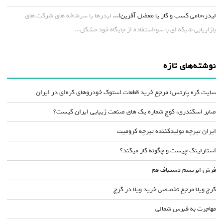
لیدر،حامی کسب و کار یا معضل آفرین!...
لیدرها یا سرشاخه های شرکت های
بازاریابی شبکه ای با سوءاستفاده از جایگاه خود مشکل...
نوشته‌های تازه
سایت کره پارتس؛ مرجع خرید قطعات استوک خودروهای کره‌ای در ایران
صابر اسکندری، کوچ شماره یک های صنعت زیبایی ایران کیست؟
ایران تیرچه تولیدکننده تیرچه کرومیت
استارلینک چیست و چگونه کار میکند؟
فرش ابریشم دستباف قم
کرج ویلا مرجع تخصصی خرید ویلا در کرج
مهاجرت به قبرس شمالی