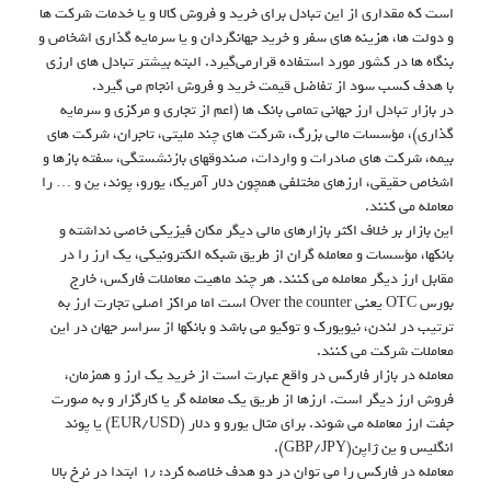
است که مقداری از این تبادل برای خرید و فروش کالا و یا خدمات شرکت ها
و دولت ها، هزینه های سفر و خرید جهانگردان و یا سرمایه گذاری اشخاص و
بنگاه ها در کشور مورد استفاده قرارمی‌گیرد. البته بیشتر تبادل های ارزی
با هدف کسب سود از تفاضل قیمت خرید و فروش انجام می گیرد.
در بازار تبادل ارز جهانی تمامی بانک ها (اعم از تجاری و مرکزی و سرمایه
گذاری)، مؤسسات مالی بزرگ، شرکت های چند ملیتی، تاجران، شرکت های
بیمه، شرکت های صادرات و واردات، صندوقهای بازنشستگی، سفته بازها و
اشخاص حقیقی، ارزهای مختلفی همچون دلار آمریکا، یورو، پوند، ین و … را
معامله می کنند.
این بازار بر خلاف اکثر بازارهای مالی دیگر مکان فیزیکی خاصی نداشته و
بانکها، مؤسسات و معامله گران از طریق شبکه الکترونیکی، یک ارز را در
مقابل ارز دیگر معامله می کنند. هر چند ماهیت معاملات فارکس، خارج
بورس OTC یعنی Over the counter است اما مراکز اصلی تجارت ارز به
ترتیب در لندن، نیویورک و توکیو می باشد و بانکها از سراسر جهان در این
معاملات شرکت می کنند.
معامله در بازار فارکس در واقع عبارت است از خرید یک ارز و همزمان،
فروش ارز دیگر است. ارزها از طریق یک معامله گر یا کارگزار و به صورت
جفت ارز معامله می شوند. برای مثال یورو و دلار (EUR/USD) یا پوند
انگلیس و ین ژاپن(GBP/JPY).
معامله در فارکس را می توان در دو هدف خلاصه کرد: ۱٫ ابتدا در نرخ بالا