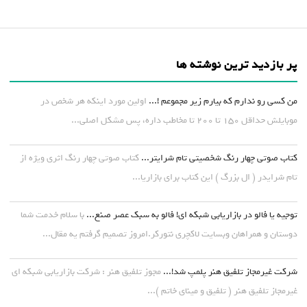
پر بازدید ترین نوشته ها
من کسی رو ندارم که بیارم زیر مجموعم !...
اولین مورد اینکه هر شخص در
موبایلش حداقل ۱۵۰ تا ۲۰۰ تا مخاطب داره، پس مشکل اصلی...
کتاب صوتی چهار رنگ شخصیتی تام شرایتر...
کتاب صوتی چهار رنگ اثری ویژه از
تام شرایدر ( ال بزرگ ) این کتاب برای بازاریا...
توجیه یا فالو در بازاریابی شبکه ای! فالو به سبک عصر صنع...
با سلام خدمت شما
دوستان و همراهان وبسایت لاکچری نتورکر.امروز تصمیم گرفتم یه مقال...
شرکت غیرمجاز تلفیق هنر پلمپ شد!...
مجوز تلفیق هنر : شرکت بازاریابی شبکه ای
غیرمجاز تلفیق هنر ( تلفیق و مینای خاتم )...