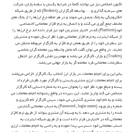
اکنون اشخاص نیز می توانند کاملاً در شرایط یکسان با سفته بازان، شرکت
های سرمایه گذاری و … بواسطه کارگزاران (Brokers) که از طریق شبکه
الکترونیکی به بانک متصل می شوند و در هر لحظه نرخ ارزها را از بانک های
مختلف جمع آوری می کنند و با اتصال به نرم افزار معاملاتی اختصاصی
خود(Platform) که در اختیار مشتریان خود نیز قرار داده اند نرخ ارزها را
از شبکه اینترنت به نرم افزار معاملاتی مورد نظر ارسال نموده و مشتریان
نیز سفارش خود را از طریق همان نرم افزار به کارگزار مربوطه منتقل می
نمایند. در واقع می توان گفت که عامل واسطه بین معامله گران شخصی
(Traders) و بازار، کارگزار می باشد و مهمترین نقش کارگزار نیز انتقال
سفارشات معاملاتی فرد معامله گر به بازار جهانی می باشد.
بنابراین برای انجام معاملات در بازار ارز انتخاب یک کارگزار الزامی می‌باشد.
برای انجام معاملات ارزی مشتری بایستی با کارگزار مورد نظرش قرارداد
بسته و مبلغ مورد نظر خود را بعنوان سپرده به شماره حسابی که کارگزار
مشخص می کند واریز نماید. این سپرده در واقع پشتوانه انجام معاملات می
باشد و به نام خود مشتری گشایش می شود، سپس کارگزار نام کاربری و
شماره رمز ورود (Password , login name) به حساب معاملاتی گشایش
شده را به مشتری می دهد تا به وسیله آن مشتری بتواند از طریق نرم افزار
معاملاتی که در اختیارش قرار داده است و از طریق شبکه اینترنت به
حساب معاملاتی خود دسترسی پیدا نموده و به راحتی به انجام معاملات ارزی