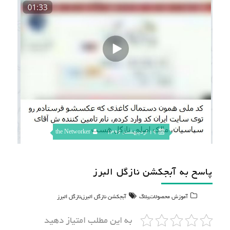
19 اردیبهشت, 1396
the Networker
پاسخ به آبجکشن نازگل البرز
,
,
آموزش محصولات
بلاگ
آبجکشن نازگل البرز
نازگل البرز
به این مطلب امتیاز دهید