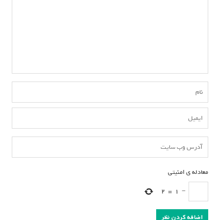
ت
ه
معادله ی امنیتی
*
2
=
1
−