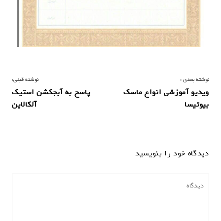
ر
نوشته بعدی :
نوشته قبلی:
ویدیو آموزشی انواع ماسک
پاسخ به آبجکشن استیک
ا
بیوتیسا
آلکالاین
ه
ب
ر
دیدگاه خود را بنویسید
ی
ن
و
ش