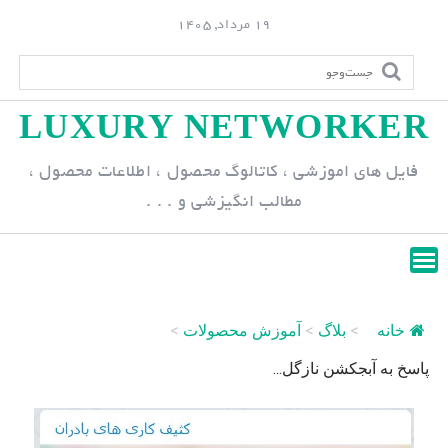
S
19 مرداد, 1405
k
i
p
LUXURY NETWORKER
t
o
فایل های اموزشی ، کاتالوگ محصول ، اطلاعات محصول ،
c
مطالب انگیزشی و . . .
o
n
t
e
n
خانه
>
بلاگ
>
آموزش محصولات
>
t
پاسخ به آبجکشن نازگل...