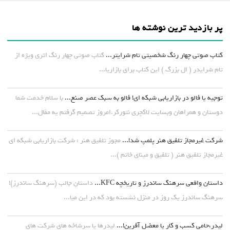
پر بازدید ترین نوشته ها
کتاب صوتی چهار رنگ شخصیتی تام شرایتر...
کتاب صوتی چهار رنگ اثری ویژه از
تام شرایدر ( ال بزرگ ) این کتاب برای بازاریا...
توجیه یا فالو در بازاریابی شبکه ای! فالو به سبک عصر صنع...
با سلام خدمت شما
دوستان و همراهان وبسایت لاکچری نتورکر.امروز تصمیم گرفتم یه مقال...
شرکت غیرمجاز تلفیق هنر پلمپ شد!...
مجوز تلفیق هنر : شرکت بازاریابی شبکه ای
غیرمجاز تلفیق هنر ( تلفیق و مینای خاتم )...
داستان واقعی سرهنگ ساندرز و تاریخچه KFC...
داستان جالب (سرهنگ ساندرز)!
سرهنگ ساندرز یک روز در منزل نشسته بود که در این میا...
لیدر،حامی کسب و کار یا معضل آفرین!...
لیدرها یا سرشاخه های شرکت های