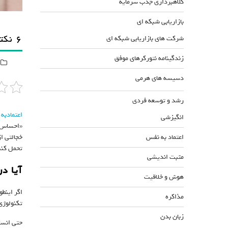
کلاهبرداری جذب سرمایه
بازاریابی شبکه ای
۶ نکته برای از بین بردن حس خجالت
شرکت های بازاریابی شبکه ای
زندگینامه نتورکرهای موفق
دسیسه های هرمی
رشد و توسعه فردی
اعتماد‌ب
انگیزشی
«احساس ب
خجالتی از
اعتماد به نفس
تحمل کنند. در این مقاله 
مثبت اندیشی
آیا د
هوش و خلاقیت
اگر اینطو
مذاکره
تکنولوژی
زبان بدن
حتی انسان