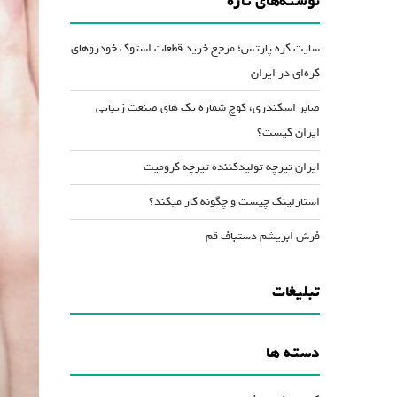
نوشته‌های تازه
کاهش
صدا
سایت کره پارتس؛ مرجع خرید قطعات استوک خودروهای
از
کره‌ای در ایران
کلیدهای
صابر اسکندری، کوچ شماره یک های صنعت زیبایی
بالا
ایران کیست؟
و
پایین
ایران تیرچه تولیدکننده تیرچه کرومیت
استفاده
استارلینک چیست و چگونه کار میکند؟
کنید.
فرش ابریشم دستباف قم
تبلیغات
دسته ها