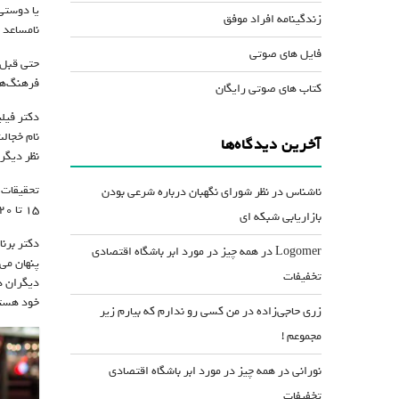
یا دوستی
زندگینامه افراد موفق
نا‌مساعد 
فایل های صوتی
حتی قبل 
فرهنگ‌ها
کتاب های صوتی رایگان
آخرین دیدگاه‌ها
نظر دیگرا
تحقیقات 
ناشناس
در
نظر شورای نگهبان درباره شرعی بودن
۱۵ تا ۲۰ درصد) آشکارا ناراحتی خود را بروز می‌دهند ولی تمامی این آدم‌ها از درون زجر می‌کشند.
بازاریابی شبکه ای
دکتر برن
Logomer
در
همه چیز در مورد ابر باشگاه اقتصادی
پنهان می‌
تخفیفات
دیگران د
خود هستن
زری حاجی‌زاده
در
من کسی رو ندارم که بیارم زیر
مجموعم !
نورانی
در
همه چیز در مورد ابر باشگاه اقتصادی
تخفیفات