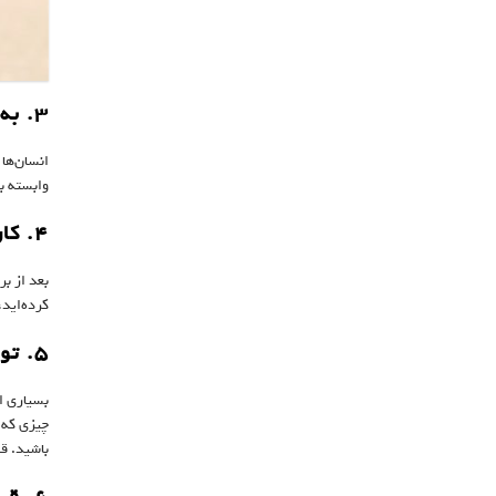
۳. به یاد داشته باشید که اکثر مردم آنقدر‌ها هم به شما اهمیت نمی‌دهند
انسان‌ها
وابسته ب
۴. کارهای درستی که انجام داده‌اید را هدفمند کنید
بعد از بر
کرده‌اید
۵. توقعات واقع‌بینانه‌ داشته باشید
بسیاری ا
چیزی که 
باشید. قب