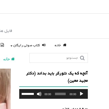
S
k
i
p
فایل ها
t
o
c
خانه
کتاب صوتی رایگان
o
n
خانه
t
e
آنچه که یک نتورکر باید بداند (دکتر
n
مجید معین)
t
پخش‌کننده
برای
00:00
00:00
صوت
افزایش
یا