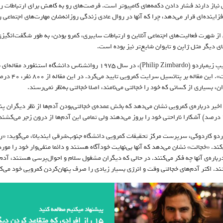
 نیاز دارند فشار دادن دکمه‌های کامپیوتر است. فرصت‌های رو به کاهش برای ارتباطات ر
فزاینده‌ای قرار می‌دهد، چرا که آنها در روال عادی زندگی روزانه‌شان مهارت‌های اجتماعی ر
از شهرت فعالیت‌های اجتماعی آنلاین و ارتباطات سایبری، کمرو بودن، به طور شگفت‌انگیزی
ی دیگر مثل ژاپن و تایوان شایع‌تر نیز بوده است.
دکتر فیلیپ زیمباردو (Philip Zimbardo)، در سال ۱۹۷۵ روانش
نام خجالت»
ن، بسیاری از کسانی که خود را خجالتی می‌نامند، اصلا خجالتی به‌نظر نمی‌رسند.
اخیر درباره‌ی کمرویی نشان می‌دهد که بخش عمده‌ی خجالتی‌بودن آدم‌ها از نظر دیگران پ
اردو کاردوکی، سرپرست مرکز تحقیقات کمرویی دانشگاه جنوب‌شرقی ایندیانا، می‌گوید: «رفتا
کند. «خجالت» نشان می‌دهد که آنها بی‌نهایت خود‌آگاه هستند و دائما منفی‌وار خود را مو
رباره‌ی آنها چه فکر می‌کنند. در حالی که دیگران مشغول سلام و احوال‌پرسی هستند، آدم‌ه
د. اکثر آدم‌های خجالتی وقت و انرژی بسیار زیادی را صرف پنهان‌کردن کمرویی خود می‌ک
پیشنهاد میکنیم مطالعه کنید
۱۵ راز افرادی که متقاعد کردن دیگران را خوب بلدند