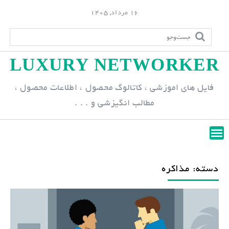
S
16 مرداد, 1405
k
i
p
LUXURY NETWORKER
t
o
فایل های اموزشی ، کاتالوگ محصول ، اطلاعات محصول ،
c
مطالب انگیزشی و . . .
o
n
t
e
n
دسته: مذاکره
t