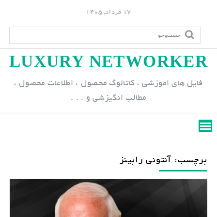
S
17 مرداد, 1405
k
i
p
LUXURY NETWORKER
t
o
فایل های اموزشی ، کاتالوگ محصول ، اطلاعات محصول ،
c
مطالب انگیزشی و . . .
o
n
t
e
n
برچسب: آنتونی رابینز
t