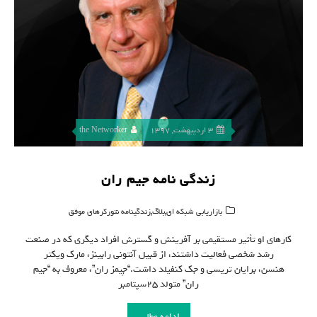
3 اردیبهشت, 1397
the Networker
زندگی نامه جیم ران
,
,
بازاریابی شبکه ای
بلاگ
زندگینامه نتورکرهای موفق
کارهای او تأثیر مستقیمی بر آفرینش و گسترش افراد دیگری که در صنعت
رشد شخصی فعالیت داشتند، از قبیل آنتونی رابینز، مارک ویکتر
هنسن، برایان تریسی و جک کنفیلد داشت.“جِیمز ران”، معروف به “جیم
ران” متولد ۲۵سپتامبر
ادامه مطلب