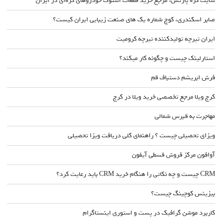
سایت کره پارتس؛ مرجع خرید قطعات استوک خودروهای کره‌ای در ایران
صابر اسکندری، کوچ شماره یک های صنعت زیبایی ایران کیست؟
ایران تیرچه تولیدکننده تیرچه کرومیت
استارلینک چیست و چگونه کار میکند؟
فرش ابریشم دستباف قم
کرج ویلا مرجع تخصصی خرید ویلا در کرج
مهاجرت به قبرس شمالی
ویزای تحصیلی چیست ؟ راهنمای کلی دریافت ویزا تحصیلی
آوافون مرکز فروش قسطی آیفون
CRM چیست و چه نکاتی را هنگام خرید CRM باید رعایت کرد؟
بیزینس کوچینگ چیست؟
کاربرد موشن گرافیک در پست و استوری اینستاگرام