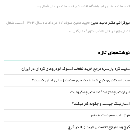
تخفیفات یا همان ابر باشگاه اقتصادی تخفیفات در حال فعالی...
بیوگرافی دکتر مجید معین
مجید معین متولد ۱۷ مرداد ماه سال ۱۳۶۳ است. شغل
اصلی وی در حال حاضر، نتورک مارکتی...
نوشته‌های تازه
سایت کره پارتس؛ مرجع خرید قطعات استوک خودروهای کره‌ای در ایران
صابر اسکندری، کوچ شماره یک های صنعت زیبایی ایران کیست؟
ایران تیرچه تولیدکننده تیرچه کرومیت
استارلینک چیست و چگونه کار میکند؟
فرش ابریشم دستباف قم
کرج ویلا مرجع تخصصی خرید ویلا در کرج