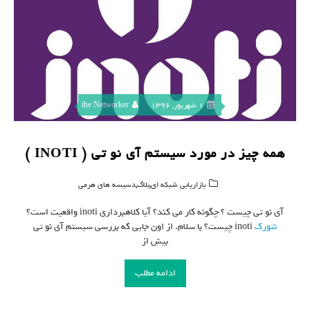
1 شهریور, 1396
the Networker
همه چیز در مورد سیستم آی نو تی ( INOTI )
,
,
بازاریابی شبکه ای
بلاگ
دسیسه های هرمی
آی نو تی چیست ؟ چگونه کار می کند؟ آیا کلاهبرداری inoti واقعیت است؟
نتورک
inoti چیست؟ با سلام. از اون جایی که بررسی سیستم آی نو تی
بیش از
ادامه مطلب