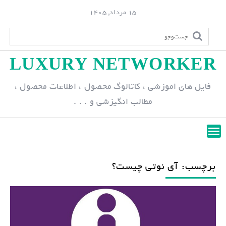
S
15 مرداد, 1405
k
i
p
LUXURY NETWORKER
t
o
فایل های اموزشی ، کاتالوگ محصول ، اطلاعات محصول ،
c
مطالب انگیزشی و . . .
o
n
t
e
n
برچسب: آی نوتی چیست؟
t