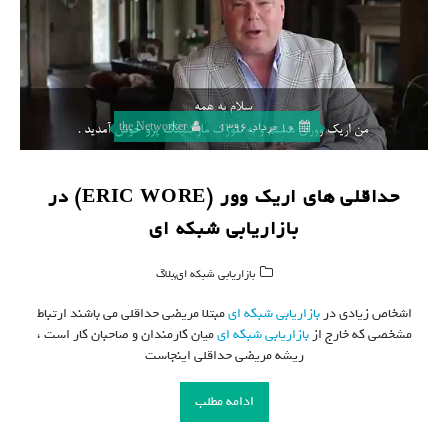
10 مرداد, 1396
the Networker
حداقلی های اریک وور (ERIC WORE) در
بازاریابی شبکه ای
,
بازاریابی شبکه ای
بلاگ
اشخاص زیادی در
بازاریابی شبکه ای
مبتلا مریضی حداقلی می باشند ارتباط
مشخصی که خارج از
بازاریابی شبکه ای
میان کارمندان و صاحبان کار است ،
ریشه مریضی حداقلی اینجاست
ادامه مطلب