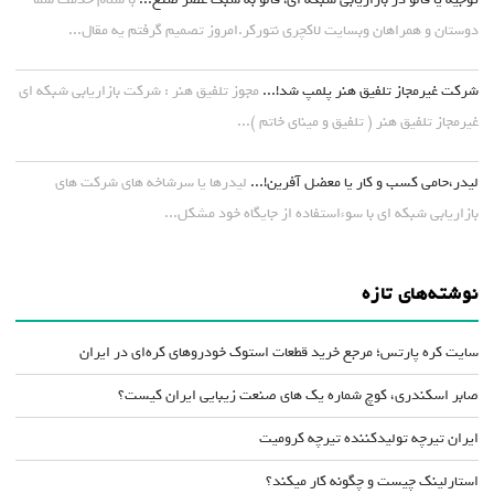
دوستان و همراهان وبسایت لاکچری نتورکر.امروز تصمیم گرفتم یه مقال...
شرکت غیرمجاز تلفیق هنر پلمپ شد!...
مجوز تلفیق هنر : شرکت بازاریابی شبکه ای
غیرمجاز تلفیق هنر ( تلفیق و مینای خاتم )...
لیدر،حامی کسب و کار یا معضل آفرین!...
لیدرها یا سرشاخه های شرکت های
بازاریابی شبکه ای با سوءاستفاده از جایگاه خود مشکل...
نوشته‌های تازه
سایت کره پارتس؛ مرجع خرید قطعات استوک خودروهای کره‌ای در ایران
صابر اسکندری، کوچ شماره یک های صنعت زیبایی ایران کیست؟
ایران تیرچه تولیدکننده تیرچه کرومیت
استارلینک چیست و چگونه کار میکند؟