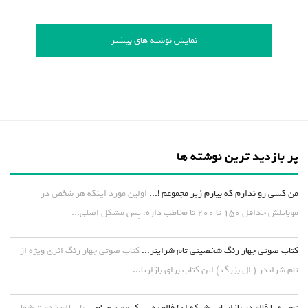
نمایش نوشته های بیشتر
پر بازدید ترین نوشته ها
من کسی رو ندارم که بیارم زیر مجموعم !...
اولین مورد اینکه هر شخص در
موبایلش حداقل ۱۵۰ تا ۲۰۰ تا مخاطب داره، پس مشکل اصلی...
کتاب صوتی چهار رنگ شخصیتی تام شرایتر...
کتاب صوتی چهار رنگ اثری ویژه از
تام شرایدر ( ال بزرگ ) این کتاب برای بازاریا...
توجیه یا فالو در بازاریابی شبکه ای! فالو به سبک عصر صنع...
با سلام خدمت شما