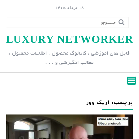
S
18 مرداد, 1405
k
i
p
LUXURY NETWORKER
t
o
فایل های اموزشی ، کاتالوگ محصول ، اطلاعات محصول ،
c
مطالب انگیزشی و . . .
o
n
t
e
n
برچسب: اریک وور
t