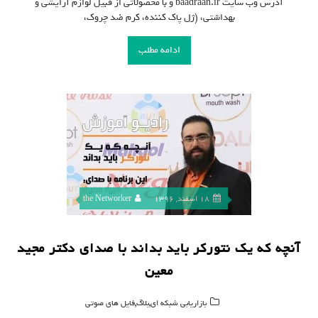
آدرس وب سایت baadraan.ir و با محصولاتی از قبیل لوازم آرایشی و
بهداشتی، (ژل پاک کننده، کرم ضد چروک،
ادامه مطلب
18 اسفند, 1396
the Networker
آنچه که یک نتورکر باید بداند با صدای دکتر مجید
معین
,
,
بازاریابی شبکه ای
بلاگ
فایل های صوتی