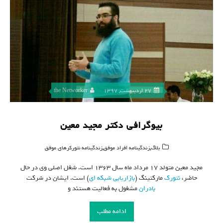
27 اردیبهشت, 1397
the Networker
بیوگرافی دکتر مجید معین
,
,
بلاگ
زندگینامه افراد موفق
زندگینامه نتورکرهای موفق
مجید معین متولد ۱۷ مرداد ماه سال ۱۳۶۳ است. شغل اصلی وی در حال
حاضر،
نتورک
مارکتینگ (
بازاریابی شبکه ای
) است. ایشان در شرکت
بادران
مشغول به فعالیت هستند و
ادامه مطلب