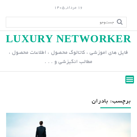
S
16 مرداد, 1405
k
i
p
LUXURY NETWORKER
t
o
فایل های اموزشی ، کاتالوگ محصول ، اطلاعات محصول ،
c
مطالب انگیزشی و . . .
o
n
t
e
n
برچسب: بادران
t