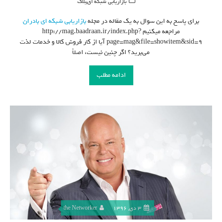
,
بازاریابی شبکه ای
بلاگ
برای پاسخ به این سوال به یک مقاله در مجله
بازاریابی شبکه ای
بادران
مراجعه میکنیم http://mag.baadraan.ir/index.php?
page=mag&file=showitem&sid=9 آیا از کار فروش کالا و خدمات لذت
می‌برید؟ اگر چنین نیست، اصلاً
ادامه مطلب
3 دی, 1396
the Networker