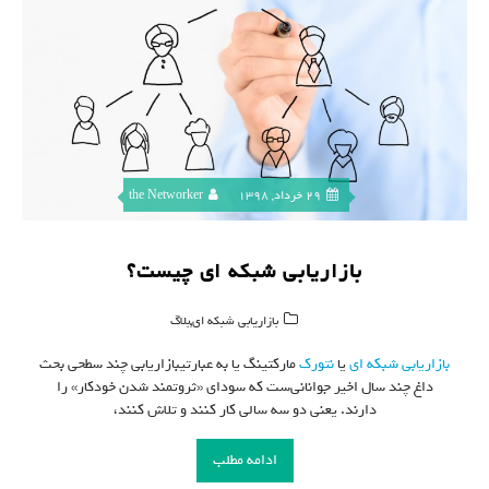
29 خرداد, 1398
the Networker
بازاریابی شبکه ای چیست؟
,
بازاریابی شبکه ای
بلاگ
بازاریابی شبکه ای
یا
نتورک
مارکتینگ یا به عبارتیبازاریابی چند سطحی بحث
داغ چند سال اخیر جوانانی‌ست که سودای «ثروتمند شدن خودکار» را
دارند. یعنی دو سه سالی کار کنند و تلاش کنند،
ادامه مطلب