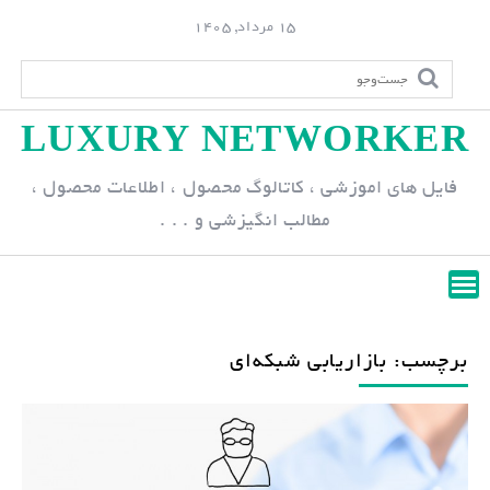
S
15 مرداد, 1405
k
i
p
LUXURY NETWORKER
t
o
فایل های اموزشی ، کاتالوگ محصول ، اطلاعات محصول ،
c
مطالب انگیزشی و . . .
o
n
t
e
n
برچسب: بازاریابی شبکه‌ای
t