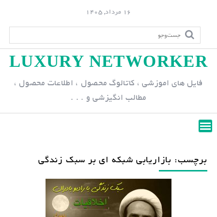
S
16 مرداد, 1405
k
i
p
LUXURY NETWORKER
t
o
فایل های اموزشی ، کاتالوگ محصول ، اطلاعات محصول ،
c
مطالب انگیزشی و . . .
o
n
t
e
n
برچسب: بازاریابی شبکه ای بر سبک زندگی
t