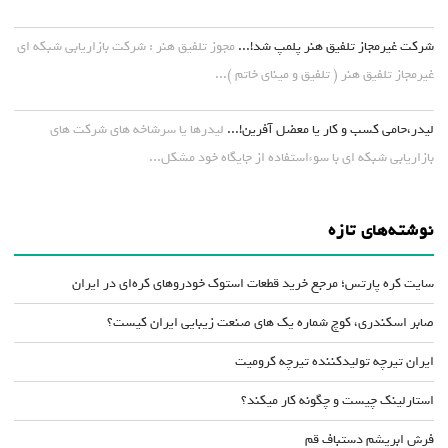
شرکت غیرمجاز تلفیق هنر پلمپ شد!...
مجوز تلفیق هنر : شرکت بازاریابی شبکه ای
غیرمجاز تلفیق هنر ( تلفیق و مینای خاتم )...
لیدر،حامی کسب و کار یا معضل آفرین!...
لیدرها یا سرشاخه های شرکت های
بازاریابی شبکه ای با سوءاستفاده از جایگاه خود مشکل...
نوشته‌های تازه
سایت کره پارتس؛ مرجع خرید قطعات استوک خودروهای کره‌ای در ایران
صابر اسکندری، کوچ شماره یک های صنعت زیبایی ایران کیست؟
ایران تیرچه تولیدکننده تیرچه کرومیت
استارلینک چیست و چگونه کار میکند؟
فرش ابریشم دستباف قم