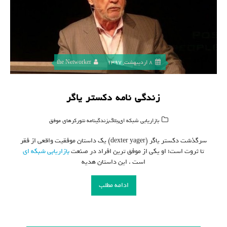
8 اردیبهشت, 1397
the Networker
زندگی نامه دکستر یاگر
,
,
بازاریابی شبکه ای
بلاگ
زندگینامه نتورکرهای موفق
سرگذشت دکستر یاگر (dexter yager) یک داستان موفقیت واقعی از فقر
تا ثروت است؛ او یکی از موفق ترین افراد در صنعت
بازاریابی شبکه ای
است . این داستان هدیه
ادامه مطلب