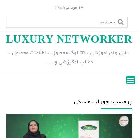
S
17 مرداد, 1405
k
i
p
LUXURY NETWORKER
t
o
فایل های اموزشی ، کاتالوگ محصول ، اطلاعات محصول ،
c
مطالب انگیزشی و . . .
o
n
t
e
n
برچسب: جوراب ماسکی
t