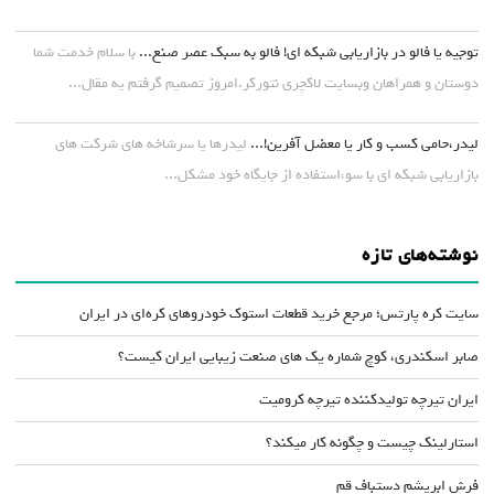
توجیه یا فالو در بازاریابی شبکه ای! فالو به سبک عصر صنع...
با سلام خدمت شما
دوستان و همراهان وبسایت لاکچری نتورکر.امروز تصمیم گرفتم یه مقال...
لیدر،حامی کسب و کار یا معضل آفرین!...
لیدرها یا سرشاخه های شرکت های
بازاریابی شبکه ای با سوءاستفاده از جایگاه خود مشکل...
نوشته‌های تازه
سایت کره پارتس؛ مرجع خرید قطعات استوک خودروهای کره‌ای در ایران
صابر اسکندری، کوچ شماره یک های صنعت زیبایی ایران کیست؟
ایران تیرچه تولیدکننده تیرچه کرومیت
استارلینک چیست و چگونه کار میکند؟
فرش ابریشم دستباف قم