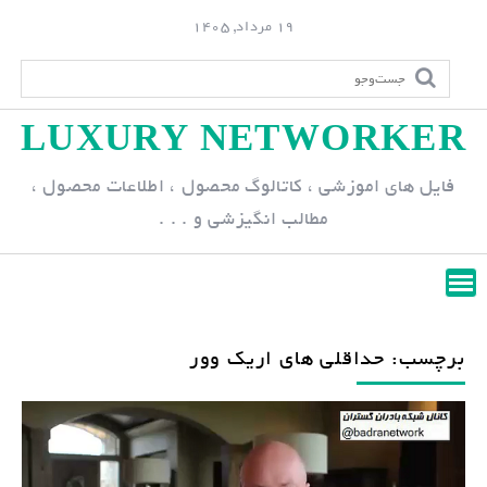
S
19 مرداد, 1405
k
i
p
LUXURY NETWORKER
t
o
فایل های اموزشی ، کاتالوگ محصول ، اطلاعات محصول ،
c
مطالب انگیزشی و . . .
o
n
t
e
n
برچسب: حداقلی های اریک وور
t