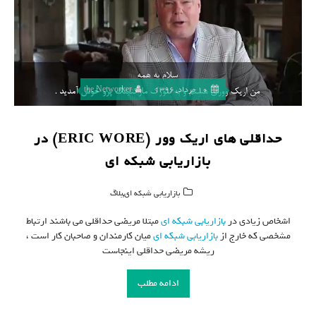
10 مرداد, 1396
the Networker
حداقلی های اریک وور (ERIC WORE) در
بازاریابی شبکه ای
,
بازاریابی شبکه ای
بلاگ
اشخاص زیادی در
بازاریابی شبکه ای
مبتلا مریضی حداقلی می باشند ارتباط
مشخصی که خارج از
بازاریابی شبکه ای
میان کارمندان و صاحبان کار است ،
ریشه مریضی حداقلی اینجاست
ادامه مطلب