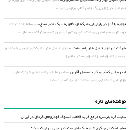
تام شرایدر ( ال بزرگ ) این کتاب برای بازاریا...
توجیه یا فالو در بازاریابی شبکه ای! فالو به سبک عصر صنع...
با سلام خدمت شما
دوستان و همراهان وبسایت لاکچری نتورکر.امروز تصمیم گرفتم یه مقال...
شرکت غیرمجاز تلفیق هنر پلمپ شد!...
مجوز تلفیق هنر : شرکت بازاریابی شبکه ای
غیرمجاز تلفیق هنر ( تلفیق و مینای خاتم )...
لیدر،حامی کسب و کار یا معضل آفرین!...
لیدرها یا سرشاخه های شرکت های
بازاریابی شبکه ای با سوءاستفاده از جایگاه خود مشکل...
نوشته‌های تازه
سایت کره پارتس؛ مرجع خرید قطعات استوک خودروهای کره‌ای در ایران
صابر اسکندری، کوچ شماره یک های صنعت زیبایی ایران کیست؟