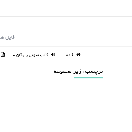
S
k
i
p
فایل ها
t
o
c
خانه
کتاب صوتی رایگان
o
n
برچسب: زیر مجموعه
t
e
n
t