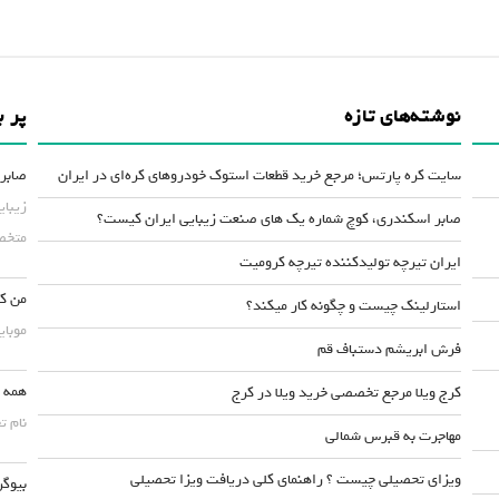
نوشته‌های تازه
پر ب
سایت کره پارتس؛ مرجع خرید قطعات استوک خودروهای کره‌ای در ایران
صابر 
زیبای
صابر اسکندری، کوچ شماره یک های صنعت زیبایی ایران کیست؟
متخصص
ایران تیرچه تولیدکننده تیرچه کرومیت
من کس
استارلینک چیست و چگونه کار میکند؟
موبایلش حداقل ۵۰
فرش ابریشم دستباف قم
همه چ
کرج ویلا مرجع تخصصی خرید ویلا در کرج
نام ت
مهاجرت به قبرس شمالی
ویزای تحصیلی چیست ؟ راهنمای کلی دریافت ویزا تحصیلی
بیوگر