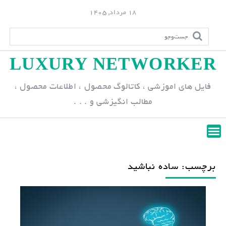
S
18 مرداد, 1405
k
i
p
LUXURY NETWORKER
t
o
فایل های اموزشی ، کاتالوگ محصول ، اطلاعات محصول ،
c
مطالب انگیزشی و . . .
o
n
t
e
n
برچسب: ساده نباشید
t