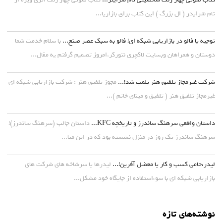
تام شرایدر ( ال بزرگ ) این کتاب برای بازاریا...
توجیه یا فالو در بازاریابی شبکه ای! فالو به سبک عصر صنع...
با سلام خدمت شما
دوستان و همراهان وبسایت لاکچری نتورکر.امروز تصمیم گرفتم یه مقال...
شرکت غیرمجاز تلفیق هنر پلمپ شد!...
مجوز تلفیق هنر : شرکت بازاریابی شبکه ای
غیرمجاز تلفیق هنر ( تلفیق و مینای خاتم )...
داستان واقعی سرهنگ ساندرز و تاریخچه KFC...
داستان جالب (سرهنگ ساندرز)!
سرهنگ ساندرز یک روز در منزل نشسته بود که در این میا...
لیدر،حامی کسب و کار یا معضل آفرین!...
لیدرها یا سرشاخه های شرکت های
بازاریابی شبکه ای با سوءاستفاده از جایگاه خود مشکل...
نوشته‌های تازه