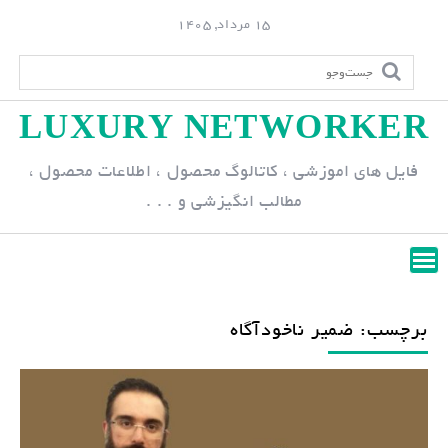
S
15 مرداد, 1405
k
i
p
LUXURY NETWORKER
t
o
فایل های اموزشی ، کاتالوگ محصول ، اطلاعات محصول ،
c
مطالب انگیزشی و . . .
o
n
t
e
n
برچسب: ضمیر ناخودآگاه
t