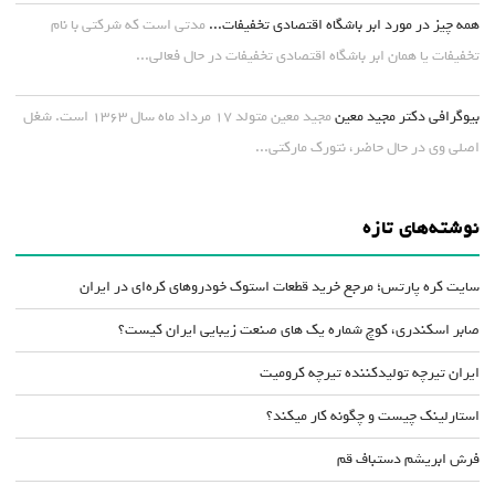
همه چیز در مورد ابر باشگاه اقتصادی تخفیفات...
مدتی است که شرکتی با نام
تخفیفات یا همان ابر باشگاه اقتصادی تخفیفات در حال فعالی...
بیوگرافی دکتر مجید معین
مجید معین متولد ۱۷ مرداد ماه سال ۱۳۶۳ است. شغل
اصلی وی در حال حاضر، نتورک مارکتی...
نوشته‌های تازه
سایت کره پارتس؛ مرجع خرید قطعات استوک خودروهای کره‌ای در ایران
صابر اسکندری، کوچ شماره یک های صنعت زیبایی ایران کیست؟
ایران تیرچه تولیدکننده تیرچه کرومیت
استارلینک چیست و چگونه کار میکند؟
فرش ابریشم دستباف قم