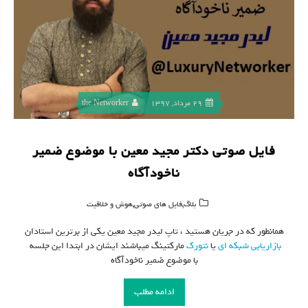
29 مرداد, 1397
the Networker
فایل صوتی دکتر مجید معین با موضوع ضمیر
ناخودآگاه
,
,
بلاگ
فایل های صوتی
هوش و خلاقیت
همانطور که در جریان هستید ، تاپ لیدر مجید معین یکی از برترین استادان
بازاریابی شبکه ای
یا
نتورک
مارکتینگ میباشند ایشان در ابتدا این جلسه
با موضوع ضمیر ناخودآگاه
ادامه مطلب