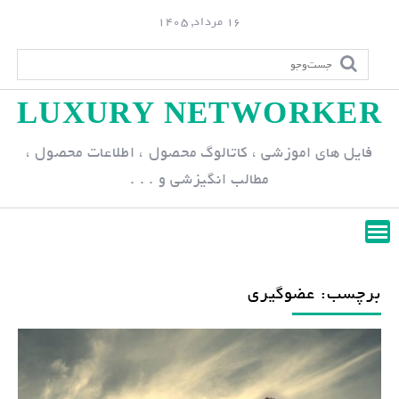
S
16 مرداد, 1405
k
i
p
LUXURY NETWORKER
t
o
فایل های اموزشی ، کاتالوگ محصول ، اطلاعات محصول ،
c
مطالب انگیزشی و . . .
o
n
t
e
n
برچسب: عضوگیری
t