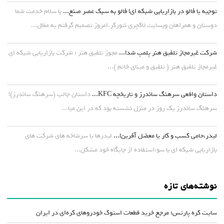
توجیه یا فالو در بازاریابی شبکه ای! فالو به سبک عصر صنع...
با سلام خدمت شما
دوستان و همراهان وبسایت لاکچری نتورکر.امروز تصمیم گرفتم یه مقال...
شرکت غیرمجاز تلفیق هنر پلمپ شد!...
مجوز تلفیق هنر : شرکت بازاریابی شبکه ای
غیرمجاز تلفیق هنر ( تلفیق و مینای خاتم )...
داستان واقعی سرهنگ ساندرز و تاریخچه KFC...
داستان جالب (سرهنگ ساندرز)!
سرهنگ ساندرز یک روز در منزل نشسته بود که در این میا...
لیدر،حامی کسب و کار یا معضل آفرین!...
لیدرها یا سرشاخه های شرکت های
بازاریابی شبکه ای با سوءاستفاده از جایگاه خود مشکل...
نوشته‌های تازه
سایت کره پارتس؛ مرجع خرید قطعات استوک خودروهای کره‌ای در ایران