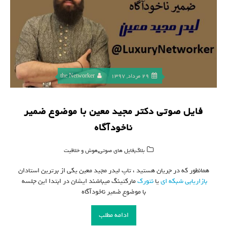
29 مرداد, 1397
the Networker
فایل صوتی دکتر مجید معین با موضوع ضمیر
ناخودآگاه
,
,
بلاگ
فایل های صوتی
هوش و خلاقیت
همانطور که در جریان هستید ، تاپ لیدر مجید معین یکی از برترین استادان
بازاریابی شبکه ای
یا
نتورک
مارکتینگ میباشند ایشان در ابتدا این جلسه
با موضوع ضمیر ناخودآگاه
ادامه مطلب