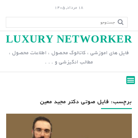
S
18 مرداد, 1405
k
i
p
LUXURY NETWORKER
t
o
فایل های اموزشی ، کاتالوگ محصول ، اطلاعات محصول ،
c
مطالب انگیزشی و . . .
o
n
t
e
n
برچسب: فایل صوتی دکتر مجید معین
t