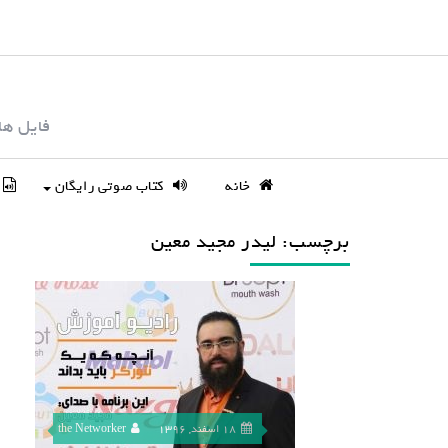
S
k
i
p
فایل ها
t
o
c
خانه
کتاب صوتی رایگان
o
n
برچسب: لیدر مجید معین
t
e
n
t
18 اسفند, 1396
the Networker