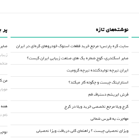
نوشته‌های تازه
پر ب
سایت کره پارتس؛ مرجع خرید قطعات استوک خودروهای کره‌ای در ایران
صابر 
زیبای
صابر اسکندری، کوچ شماره یک های صنعت زیبایی ایران کیست؟
متخصص
ایران تیرچه تولیدکننده تیرچه کرومیت
من کس
استارلینک چیست و چگونه کار میکند؟
موبایلش حداقل ۵۰
فرش ابریشم دستباف قم
همه چ
کرج ویلا مرجع تخصصی خرید ویلا در کرج
نام ت
مهاجرت به قبرس شمالی
ویزای تحصیلی چیست ؟ راهنمای کلی دریافت ویزا تحصیلی
توجیه