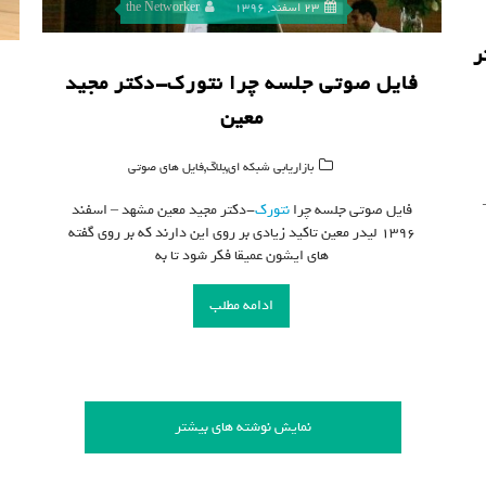
23 اسفند, 1396
the Networker
ر
فایل صوتی جلسه چرا نتورک-دکتر مجید
معین
,
,
بازاریابی شبکه ای
بلاگ
فایل های صوتی
فایل صوتی جلسه چرا
نتورک
-دکتر مجید معین مشهد – اسفند
۱۳۹۶ لیدر معین تاکید زیادی بر روی این دارند که بر روی گفته
های ایشون عمیقا فکر شود تا به
ادامه مطلب
نمایش نوشته های بیشتر