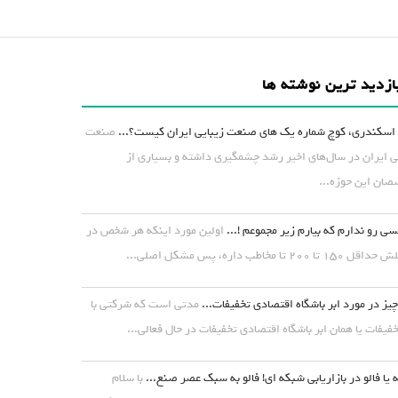
ازدید ترین نوشته ها
اسکندری، کوچ شماره یک های صنعت زیبایی ایران کیست؟...
صنعت
ی ایران در سال‌های اخیر رشد چشمگیری داشته و بسیاری از
ان این حوزه...
ی رو ندارم که بیارم زیر مجموعم !...
اولین مورد اینکه هر شخص در
۱ تا ۲۰۰ تا مخاطب داره، پس مشکل اصلی...
یز در مورد ابر باشگاه اقتصادی تخفیفات...
مدتی است که شرکتی با
خفیفات یا همان ابر باشگاه اقتصادی تخفیفات در حال فعالی...
 یا فالو در بازاریابی شبکه ای! فالو به سبک عصر صنع...
با سلام