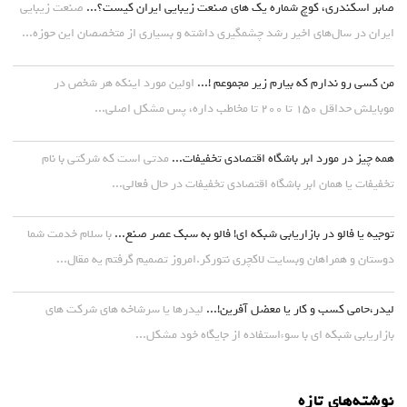
صابر اسکندری، کوچ شماره یک های صنعت زیبایی ایران کیست؟...
صنعت زیبایی
ایران در سال‌های اخیر رشد چشمگیری داشته و بسیاری از متخصصان این حوزه...
من کسی رو ندارم که بیارم زیر مجموعم !...
اولین مورد اینکه هر شخص در
موبایلش حداقل ۱۵۰ تا ۲۰۰ تا مخاطب داره، پس مشکل اصلی...
همه چیز در مورد ابر باشگاه اقتصادی تخفیفات...
مدتی است که شرکتی با نام
تخفیفات یا همان ابر باشگاه اقتصادی تخفیفات در حال فعالی...
توجیه یا فالو در بازاریابی شبکه ای! فالو به سبک عصر صنع...
با سلام خدمت شما
دوستان و همراهان وبسایت لاکچری نتورکر.امروز تصمیم گرفتم یه مقال...
لیدر،حامی کسب و کار یا معضل آفرین!...
لیدرها یا سرشاخه های شرکت های
بازاریابی شبکه ای با سوءاستفاده از جایگاه خود مشکل...
نوشته‌های تازه