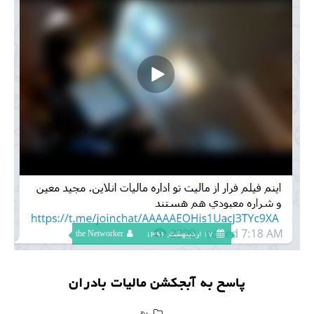
17 اردیبهشت, 1396
the Networker
پاسخ به آبجکشن مالیات بادران