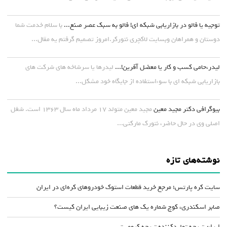
توجیه یا فالو در بازاریابی شبکه ای! فالو به سبک عصر صنع...
با سلام خدمت شما
دوستان و همراهان وبسایت لاکچری نتورکر.امروز تصمیم گرفتم یه مقال...
لیدر،حامی کسب و کار یا معضل آفرین!...
لیدرها یا سرشاخه های شرکت های
بازاریابی شبکه ای با سوءاستفاده از جایگاه خود مشکل...
بیوگرافی دکتر مجید معین
مجید معین متولد ۱۷ مرداد ماه سال ۱۳۶۳ است. شغل
اصلی وی در حال حاضر، نتورک مارکتی...
نوشته‌های تازه
سایت کره پارتس؛ مرجع خرید قطعات استوک خودروهای کره‌ای در ایران
صابر اسکندری، کوچ شماره یک های صنعت زیبایی ایران کیست؟
ایران تیرچه تولیدکننده تیرچه کرومیت