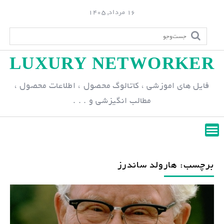
S
16 مرداد, 1405
k
i
p
LUXURY NETWORKER
t
o
فایل های اموزشی ، کاتالوگ محصول ، اطلاعات محصول ،
c
مطالب انگیزشی و . . .
o
n
t
e
n
برچسب: هارولد ساندرز
t