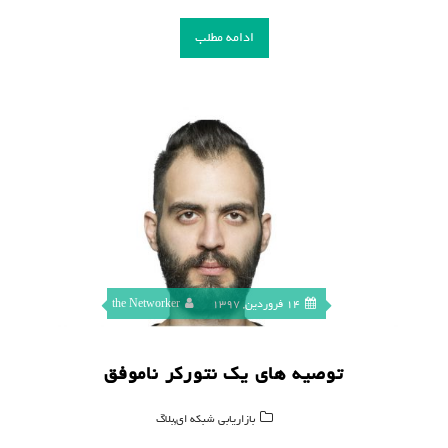
ادامه مطلب
14 فروردین, 1397
the Networker
توصیه های یک نتورکر ناموفق
,
بازاریابی شبکه ای
بلاگ