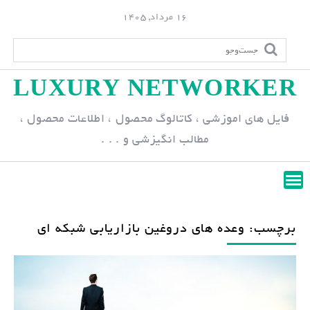
S
16 مرداد, 1405
k
i
p
LUXURY NETWORKER
t
o
فایل های اموزشی ، کاتالوگ محصول ، اطلاعات محصول ،
c
مطالب انگیزشی و . . .
o
n
t
e
n
برچسب: وعده های دروغین بازاریابی شبکه ای
t