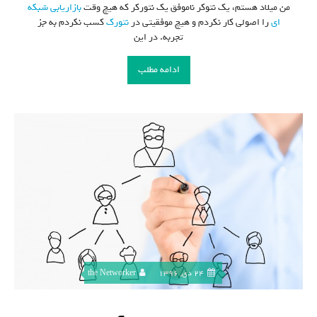
من میلاد هستم، یک نتوکر ناموفق یک نتورکر که هیچ وقت
بازاریابی شبکه
ای
را اصولی کار نکردم و هیچ موفقیتی در
نتورک
کسب نکردم به جز
تجربه. در این
ادامه مطلب
24 دی, 1396
the Networker