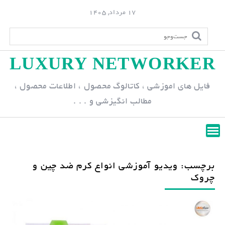
S
17 مرداد, 1405
k
i
p
LUXURY NETWORKER
t
o
فایل های اموزشی ، کاتالوگ محصول ، اطلاعات محصول ،
c
مطالب انگیزشی و . . .
o
n
t
e
n
برچسب: ویدیو آموزشی انواع کرم ضد چین و
t
چروک