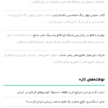
تخفیفات یا همان ابر باشگاه اقتصادی تخفیفات در حال فعالی...
کتاب صوتی چهار رنگ شخصیتی تام شرایتر...
کتاب صوتی چهار رنگ اثری ویژه از
تام شرایدر ( ال بزرگ ) این کتاب برای بازاریا...
توجیه یا فالو در بازاریابی شبکه ای! فالو به سبک عصر صنع...
با سلام خدمت شما
دوستان و همراهان وبسایت لاکچری نتورکر.امروز تصمیم گرفتم یه مقال...
شرکت غیرمجاز تلفیق هنر پلمپ شد!...
مجوز تلفیق هنر : شرکت بازاریابی شبکه ای
غیرمجاز تلفیق هنر ( تلفیق و مینای خاتم )...
نوشته‌های تازه
سایت کره پارتس؛ مرجع خرید قطعات استوک خودروهای کره‌ای در ایران
صابر اسکندری، کوچ شماره یک های صنعت زیبایی ایران کیست؟