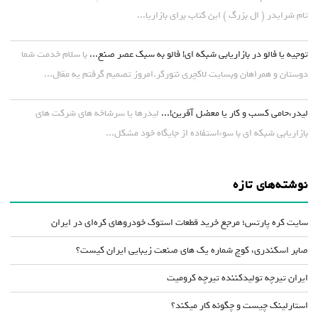
تام شرایدر ( ال بزرگ ) این کتاب برای بازاریا...
توجیه یا فالو در بازاریابی شبکه ای! فالو به سبک عصر صنع...
با سلام خدمت شما
دوستان و همراهان وبسایت لاکچری نتورکر.امروز تصمیم گرفتم یه مقال...
لیدر،حامی کسب و کار یا معضل آفرین!...
لیدرها یا سرشاخه های شرکت های
بازاریابی شبکه ای با سوءاستفاده از جایگاه خود مشکل...
نوشته‌های تازه
سایت کره پارتس؛ مرجع خرید قطعات استوک خودروهای کره‌ای در ایران
صابر اسکندری، کوچ شماره یک های صنعت زیبایی ایران کیست؟
ایران تیرچه تولیدکننده تیرچه کرومیت
استارلینک چیست و چگونه کار میکند؟