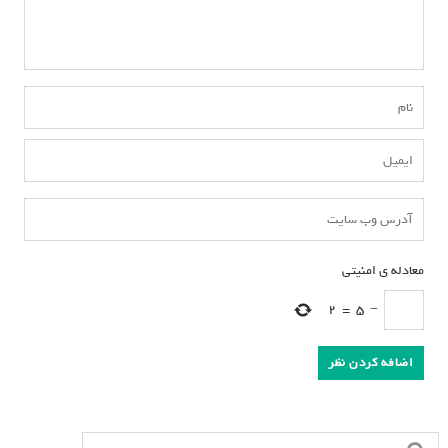
معادله ی امنیتی
*
2
=
5
−