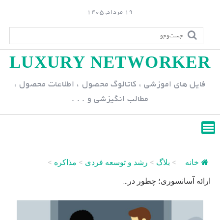
S
19 مرداد, 1405
k
i
p
LUXURY NETWORKER
t
o
فایل های اموزشی ، کاتالوگ محصول ، اطلاعات محصول ،
c
مطالب انگیزشی و . . .
o
n
t
e
n
خانه
>
بلاگ
>
رشد و توسعه فردی
>
مذاکره
>
t
ارائه‌ آسانسوری؛ چطور در...