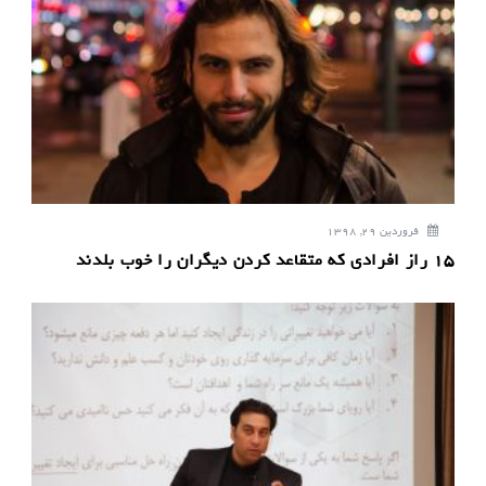
و
ش
ت
ه
فروردین 29, 1398
۱۵ راز افرادی که متقاعد کردن دیگران را خوب بلدند