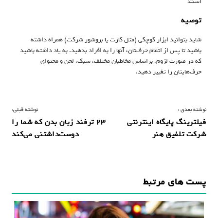
است!
توصیه
شاید بتوانید ابزار کوچکی (مثل کارت یا بروشور شرکت) همراه داشته
باشید تا پس از اتمام حرف‌تان، آنها را به افراد بدهید. به یاد داشته باشید
که در صورت لزوم، براساس مخاطبان مختلف، سبک، لحن و محتوای
حرف‌هایتان را تغییر دهید.
ر
نوشته بعدی :
نوشته قبلی:
فیلترینگ پایگاه اینترنتی
۲۳ ترفند زبان بدن که شما را
ا
شرکت تلفیق هنر
دوست‌داشتنی می‌کند
ه
ب
ر
پست های مرتبط
ی
ن