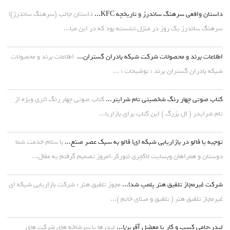
داستان واقعی سرهنگ ساندرز و تاریخچه KFC...
داستان جالب (سرهنگ ساندرز)!
سرهنگ ساندرز یک روز در منزل نشسته بود که در این میا...
اطلاعات برند و محصولات شرکت شبکه بادران گستران...
اطلاعات برند و محصولات
شبکه بادران گستران برند : توضیحات : ...
کتاب صوتی چهار رنگ شخصیتی تام شرایتر...
کتاب صوتی چهار رنگ اثری ویژه از
تام شرایدر ( ال بزرگ ) این کتاب برای بازاریا...
توجیه یا فالو در بازاریابی شبکه ای! فالو به سبک عصر صنع...
با سلام خدمت شما
دوستان و همراهان وبسایت لاکچری نتورکر.امروز تصمیم گرفتم یه مقال...
شرکت غیرمجاز تلفیق هنر پلمپ شد!...
مجوز تلفیق هنر : شرکت بازاریابی شبکه ای
غیرمجاز تلفیق هنر ( تلفیق و مینای خاتم )...
لیدر،حامی کسب و کار یا معضل آفرین!...
لیدرها یا سرشاخه های شرکت های