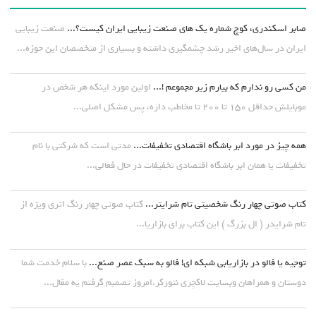
صابر اسکندری، کوچ شماره یک های صنعت زیبایی ایران کیست؟...
صنعت زیبایی
ایران در سال‌های اخیر رشد چشمگیری داشته و بسیاری از متخصصان این حوزه...
من کسی رو ندارم که بیارم زیر مجموعم !...
اولین مورد اینکه هر شخص در
موبایلش حداقل ۱۵۰ تا ۲۰۰ تا مخاطب داره، پس مشکل اصلی...
همه چیز در مورد ابر باشگاه اقتصادی تخفیفات...
مدتی است که شرکتی با نام
تخفیفات یا همان ابر باشگاه اقتصادی تخفیفات در حال فعالی...
کتاب صوتی چهار رنگ شخصیتی تام شرایتر...
کتاب صوتی چهار رنگ اثری ویژه از
تام شرایدر ( ال بزرگ ) این کتاب برای بازاریا...
توجیه یا فالو در بازاریابی شبکه ای! فالو به سبک عصر صنع...
با سلام خدمت شما
دوستان و همراهان وبسایت لاکچری نتورکر.امروز تصمیم گرفتم یه مقال...