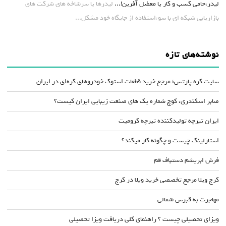
لیدر،حامی کسب و کار یا معضل آفرین!...
لیدرها یا سرشاخه های شرکت های
بازاریابی شبکه ای با سوءاستفاده از جایگاه خود مشکل...
نوشته‌های تازه
سایت کره پارتس؛ مرجع خرید قطعات استوک خودروهای کره‌ای در ایران
صابر اسکندری، کوچ شماره یک های صنعت زیبایی ایران کیست؟
ایران تیرچه تولیدکننده تیرچه کرومیت
استارلینک چیست و چگونه کار میکند؟
فرش ابریشم دستباف قم
کرج ویلا مرجع تخصصی خرید ویلا در کرج
مهاجرت به قبرس شمالی
ویزای تحصیلی چیست ؟ راهنمای کلی دریافت ویزا تحصیلی