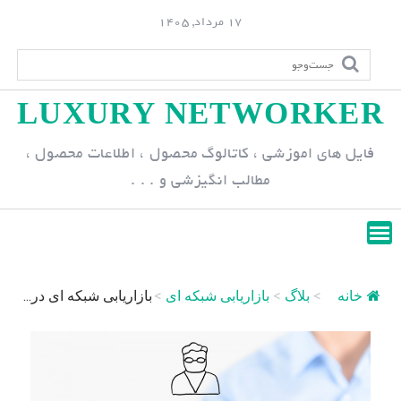
S
17 مرداد, 1405
k
i
p
LUXURY NETWORKER
t
o
فایل های اموزشی ، کاتالوگ محصول ، اطلاعات محصول ،
c
مطالب انگیزشی و . . .
o
n
t
e
n
خانه
>
بلاگ
>
بازاریابی شبکه ای
>
بازاریابی شبکه ای در...
t