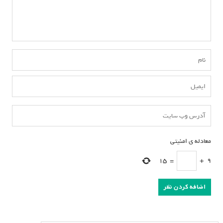
معادله ی امنیتی
*
15
=
+
9