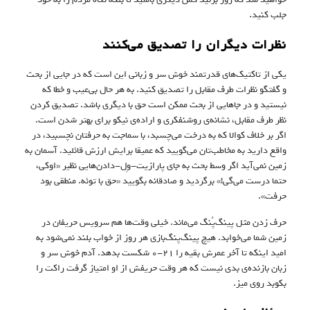
جلب کنید.
نظرات دیگران را تصدیق می‌کنند
یکی از تاکتیک‌های قدرتمند خوش سر و زبانی این است که در جایی از بحث
و گفتگو نظرات طرف مقابل را تصدیق کنید. به هر حال بی‌عیب و خطا که
نیستید و در جاهایی از بحث ممکن است حق با دیگری باشد. تصدیق کردن
نظر طرف مقابل، نشانه‌‌ی روشنفکری و اراده‌ی نیکو برای بهتر شدن است.
اگر بر خلاف کوالا که به درخت می‌چسبد، با سماجت به حرفتان نچسبید، در
واقع دارید به مخاطب‌تان می‌گویید که عمیقا برایش ارزش قائلید. آسمان به
زمین نمی‌آید اگر وسط بحث به جای پارازیت-وِل-دادن‌هایی نظیر «اوکی،
حتما درست می‌گی!» برگردید و صادقانه بگویید «حق با توئه. منطقی بود
حرفت».
حرف زدن مثل پینگ‌پُنگ می‌ماند. خیلی‌ وقت‌ها هم سرویس حریفان در
زمین شما می‌خوابد. هیچ پینگ‌پنگ‌بازی هر روز از خواب بلند نمی‌شود به
امید اینکه تا آخر عمرش بقیه را ۲۱-۰ شکست بدهد. آدم خوش سر و
زبان بازنده‌ی بدی نیست که هر وقت حریفش از او امتیاز گرفت راکت را
بکوبد روی میز.