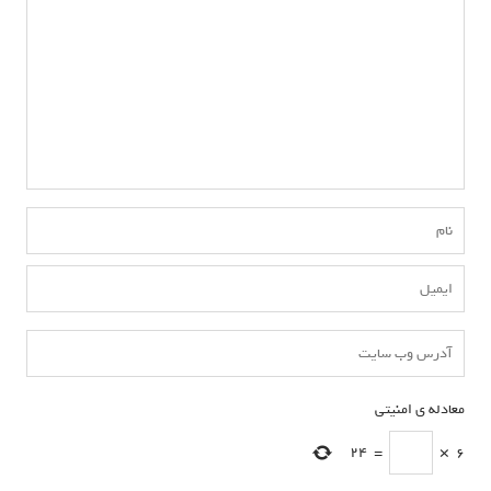
معادله ی امنیتی
*
24
=
×
6