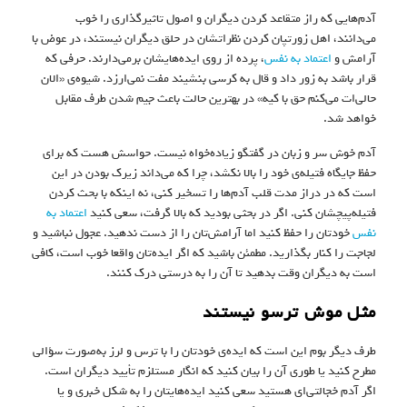
آدم‌هایی که راز متقاعد کردن دیگران و اصول تاثیرگذاری را خوب
می‌دانند، اهل زورتپان کردن نظراتشان در حلق دیگران نیستند، در عوض با
آرامش و
اعتماد به نفس
، پرده از روی ایده‌هایشان برمی‌دارند. حرفی که
قرار باشد به زور داد و قال به کرسی بنشیند مفت نمی‌ارزد. شیوه‌ی «الان
حالی‌ات می‌کنم حق با کیه» در بهترین حالت باعث جیم شدن طرف مقابل
خواهد شد.
آدم خوش سر و زبان در گفتگو زیاده‌خواه نیست. حواسش هست که برای
حفظ جایگاه فتیله‌‌ی خود را بالا نکشد، چرا که می‌داند زیرک بودن در این
است که در دراز مدت قلب آدم‌ها را تسخیر کنی، نه اینکه با بحث کردن
فتیله‌پیچشان کنی. اگر در بحثی بودید که بالا گرفت، سعی کنید
اعتماد به
نفس
خودتان را حفظ کنید اما آرامش‌تان را از دست ندهید. عجول نباشید و
لجاجت را کنار بگذارید. مطمئن باشید که اگر ایده‌تان واقعا خوب است، کافی‌
است به دیگران وقت بدهید تا آن‌ را به درستی درک کنند.
مثل موش ترسو نیستند
طرف دیگر بوم این است که ایده‌ی خودتان را با ترس و لرز به‌صورت سؤالی
مطرح کنید یا طوری آن را بیان کنید که انگار مستلزم تأیید دیگران است.
اگر آدم خجالتی‌ای هستید سعی کنید ایده‌هایتان را به شکل خبری و یا