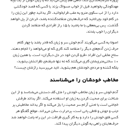
پروژه سرمایه‌گذاری کند، گاهی هم پیش می‌آید که با زبان خوش از یک بچه
مهدکودکی بخواهید قبل از خواب مسواک بزند یا کسی که قصد خودکشی
دارد را از لب سکوی مترو به عقب فرابخوانید. اگر بدانید چطور این زبان را
در کام خود بچرخانید که حرف‌هایتان متقاعد‌کننده باشد، خرتان از پل خواهد
گذشت. پس بی‌معطلی با ما باشید با ۱۵ راز افرادی که متقاعد کردن
دیگران را خوب بلدند.
اصولا به کسی می‌گویند آدم خوش ‌سر و زبان که قادر باشد با چهار کلام
حرف زدن آدم‌های دیگر را متقاعد کند کاری که او می‌خواهد را انجام دهند.
سلاح مخفی این افراد «فرو کردن خود در دل دیگران» است. با همین زبان
۱۰ سانتی‌متری‌شان کاری می‌کنند که نه تنها شیفته‌ی نظراتشان بشوید،
بلکه کشته و مرده‌ی خودشان هم بشوید. لابد می‌پرسید رازشان چیست؟
مخاطب خودشان را می‌شناسند
آدم خوش‌ سر و زبان مخاطب خودش را مثل کف دستش می‌شناسد و از این
شناخت برای صحبت کردن به زبان او استفاده می‌کند. اگر بداند طرفش
خجالتی است با لحنی آرام سر صحبت را باز می‌کند و اگر بداند مخاطبش پر
جنب و جوش و قاطی پاتی است، پرحرارت سخن می‌راند. موقع گفتگو هر
کسی قلق خودش را دارد و به کار گیری ظرافت در این راه باعث خواهد شد
حرف‌‌هایتان راهی به گوش دیگران پیدا کند.