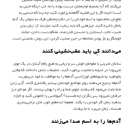
می‌کنند که آیا تصمیم اولیه‌شان درست بوده یا نه. خب اینکه خیلی بد
است! البته اگر با این قضیه آگاهانه برخورد کنید چه بسا که حسابی به
نفع‌تان تمام شود و اسم خودتان را در دفترچه‌تلفن‌ طرف به عنوان یک آدم
باحال ذخیره کنید. چیزهایی که باید رعایت کنید عبارتند از: زبان بدن
مثبت، حالت ایستادن یا نشستن قدرتمند، محکم دست دادن،‌ لبخند
خوشگل و باز بودن شانه‌ها در حین صحبت کردن. این روش تضمینی است.
می‌دانند کِی باید عقب‌نشینی کنند
سخنان ضربتی با مقوله‌ی خوش سر و زبانی به هیچ رقم آبشان در یک جوی
نمی‌رود؛ در نتیجه با ملایمت برخورد کنید. تحقیقات نشان داده‌اند که وقتی
بخواهید به شیوه‌های اورژانسی آدم‌ها را به موافقت با خود دربیاورید،
آدم‌ها ترجیح می‌دهند روی مواضع خودشان بیشتر پافشاری کنند. آژیر زدن
شما باعث می‌شود که بیفتند جلوی شما و راه را بهتان ببندند. اگر مو لای درز
حرفتان نمی‌رود پس نگران چه هستید؟ آمبولانس را خاموش کنید و اجازه
بدهید زمان کار خودش را بکند. معمولا ایده‌های خوب مثل ترشی‌بندری
هستند. زمان می‌برد تا جا بیفتند.
آدم‌ها را به اسم صدا می‌زنند