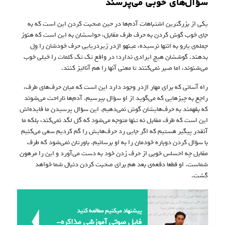
سؤال‌های خوبی می‌پرسند
یکی از بزرگترین اشتباهات آدم‌ها در حین صحبت کردن این است که به
جای خوب گوش کردن به حرف طرف مقابل،‌ حواسشان به این است که هنوز
جمله‌ی یارو به انتها نرسیده، عینهو اژدر زیردریایی حرف خودشان را وِل
بدهند. گوششان هیچ ایرادی ندارد؛ در واقع تک تک کلمات را خیلی خوب
می‌شنوند، اما صبر نمی‌کنند تا معنی آنها را هم آنالیز کنند.
راه آسانی که برای مهار اژدر وجود دارد این است که میان حرف‌های طرف،
راجع به چیزهایی که می‌گوید از او سؤال بپرسیم. آدم‌ها ناراحت می‌شوند
که بفهمند به حرف‌هایشان گوش نمی‌دهیم. این سؤال پرسیدن ما فایده‌اش
این است که طرف مقابل نه تنها متوجه می‌شود که گل لگد نمی‌کند،‌ بلکه ما
آنقدر پیگیر هستیم که اگر جایی رد حرف‌هایش را گم کردیم سعی می‌کنیم
با سؤال کردن دوباره خودمان را به او برسانیم. باورتان نمی‌شود که طرف
مقابل چه احساس خوبی از حرف زدن خود به دست می‌آورد و این را مرهون
شماست. او قطعا دفعه‌ی بعد هم برای صحبت کردن دنبال شما خواهد
گشت.
پیشنهاد میکنیم مطالعه کنید
فایل صوتى آموزشى مذاکره-