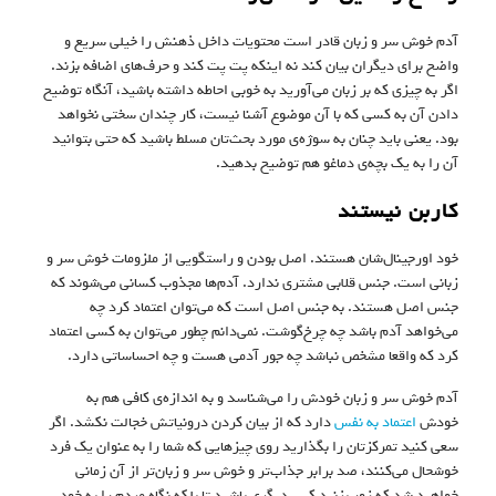
آدم خوش سر و زبان قادر است محتویات داخل ذهنش را خیلی سریع و
واضح برای دیگران بیان کند نه اینکه پت پت کند و حرف‌های اضافه بزند.
اگر به چیزی که بر زبان می‌آورید به خوبی احاطه داشته باشید، آنگاه توضیح
دادن آن به کسی که با‌ آن موضوع آشنا نیست، کار چندان سختی نخواهد
بود. یعنی باید چنان به سوژه‌ی مورد بحث‌تان مسلط باشید که حتی بتوانید
آن را به یک بچه‌ی دماغو هم توضیح بدهید.
کاربن نیستند
خود اورجینال‌شان هستند. اصل بودن و راستگویی از ملزومات خوش سر و
زبانی است. جنس قلابی مشتری ندارد. آدم‌ها مجذوب کسانی می‌شوند که
جنس اصل هستند. به جنس اصل است که می‌توان اعتماد کرد چه
می‌خواهد آدم باشد چه چرخ‌گوشت. نمی‌دانم چطور می‌توان به کسی اعتماد
کرد که واقعا مشخص نباشد چه جور آدمی هست و چه احساساتی دارد.
آدم خوش سر و زبان خودش را می‌شناسد و به اندازه‌ی کافی هم به
خودش
اعتماد به نفس
دارد که از بیان کردن درونیاتش خجالت نکشد. اگر
سعی کنید تمرکزتان را بگذارید روی چیزهایی که شما را به عنوان یک فرد
خوشحال می‌کنند، صد برابر جذاب‌تر و خوش سر و زبان‌تر از آن زمانی
خواهید شد که زور بزنید کس دیگری باشید تا بلکه نگاه مردم را به خود