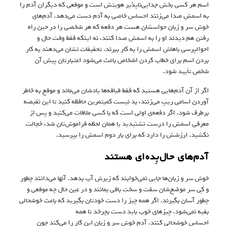
اسم هر کسی بخش جدایی‌ناپذیر هویتش است و موقعی که دیگران آدم را
به اسمش صدا می‌زنند احساس خاصی به آدم دست می‌دهد. آدم‌های
خوش سر و زبان حواسشان هست هر دفعه که هر شخصی را در حین راه
رفتن هم دیدند او را به اسمش صدا کنند، نه اینکه فقط وقت حال و
احوالپرسی باهاش اسمش را به کار ببرند. تحقیقات نشان می‌دهند به کار
بردن اسم برای خطاب کردن اشخاص باعث می‌شود اعتبارتان پیش آن
شخص تأیید شود.
اگر از آن آدم‌هایی هستید که فقط قیافه‌ها یادشان می‌ماند و موقع به خاطر
آوردن اسامی ریپ می‌زنند، بد نیست کمیتمرین حافظه کنید تا این نقیصه
برطرف شود. اگر دفعه‌ی اولی است که با کسی ملاقات می‌کنید و پس از
معرفی اسمش را درست نشنیدید یا همان لحظه فراموش‌تان شد، خجالت
نکشید. ارزشش را دارد که برای بار دوم اسمش را بپرسید.
آدم‌های حال‌بِده‌ای هستند
خوش سر و زبان‌ها جایی نمی‌خوابند که زیرش آب بدهد. آنها می‌دانند چطور
و کِی سر موضع‌شان سفت و سخت باقی بمانند و در عین حال چه موقعی و
چطور آسان بگیرند. اگر همه چیز را دست خودتان بگیرید که باعث خوشحالی
بقیه نمی‌شود. چیزهای خوب باید دست بچرخد تا همه
احساس خوشحالی کنند. آدم خوش سر و زبان این کار را می‌کند چون