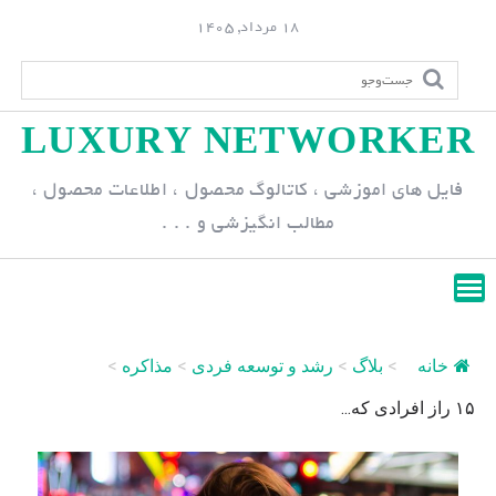
S
18 مرداد, 1405
k
i
p
LUXURY NETWORKER
t
o
فایل های اموزشی ، کاتالوگ محصول ، اطلاعات محصول ،
c
مطالب انگیزشی و . . .
o
n
t
e
n
خانه
>
بلاگ
>
رشد و توسعه فردی
>
مذاکره
>
t
۱۵ راز افرادی که...