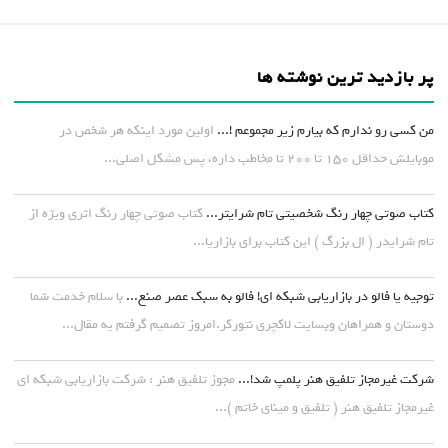
پر بازدید ترین نوشته ها
من کسی رو ندارم که بیارم زیر مجموعم !...
اولین مورد اینکه هر شخص در
موبایلش حداقل ۱۵۰ تا ۲۰۰ تا مخاطب داره، پس مشکل اصلی...
کتاب صوتی چهار رنگ شخصیتی تام شرایتر...
کتاب صوتی چهار رنگ اثری ویژه از
تام شرایدر ( ال بزرگ ) این کتاب برای بازاریا...
توجیه یا فالو در بازاریابی شبکه ای! فالو به سبک عصر صنع...
با سلام خدمت شما
دوستان و همراهان وبسایت لاکچری نتورکر.امروز تصمیم گرفتم یه مقال...
شرکت غیرمجاز تلفیق هنر پلمپ شد!...
مجوز تلفیق هنر : شرکت بازاریابی شبکه ای
غیرمجاز تلفیق هنر ( تلفیق و مینای خاتم )...