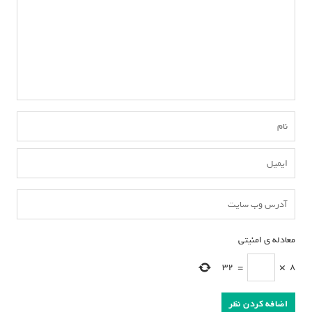
معادله ی امنیتی
*
32
=
×
8