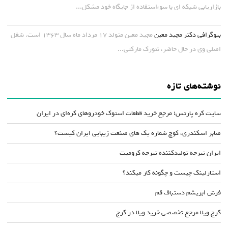
بازاریابی شبکه ای با سوءاستفاده از جایگاه خود مشکل...
بیوگرافی دکتر مجید معین
مجید معین متولد ۱۷ مرداد ماه سال ۱۳۶۳ است. شغل
اصلی وی در حال حاضر، نتورک مارکتی...
نوشته‌های تازه
سایت کره پارتس؛ مرجع خرید قطعات استوک خودروهای کره‌ای در ایران
صابر اسکندری، کوچ شماره یک های صنعت زیبایی ایران کیست؟
ایران تیرچه تولیدکننده تیرچه کرومیت
استارلینک چیست و چگونه کار میکند؟
فرش ابریشم دستباف قم
کرج ویلا مرجع تخصصی خرید ویلا در کرج