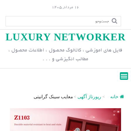
S
16 مرداد, 1405
k
i
p
LUXURY NETWORKER
t
o
فایل های اموزشی ، کاتالوگ محصول ، اطلاعات محصول ،
c
مطالب انگیزشی و . . .
o
n
t
e
n
خانه
>
رپورتاژ آگهی
>
معایب سینک گرانیتی
t