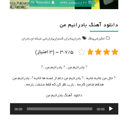
27 اردیبهشت, 1396
the Networker
دانلود آهنگ بادرانیم من
,
,
,
انگیزشی
بلاگ
بادران
بادران گستران
بازاریابی شبکه ای بادران
3.7/5 - (3 امتیاز)
? بادرانیم من . ? بادرانیم من . ?
? حال من عالیه عالیه . ? بادرانیم من دلم از غصه ها خالیه ?. بادرانیم من
هدفم ضامن کارمه . یارب نظر کن که فقط عشقت یارمه .
دانلود آهنگ بادرانیم من
پخش‌کننده
00:00
00:00
صوت