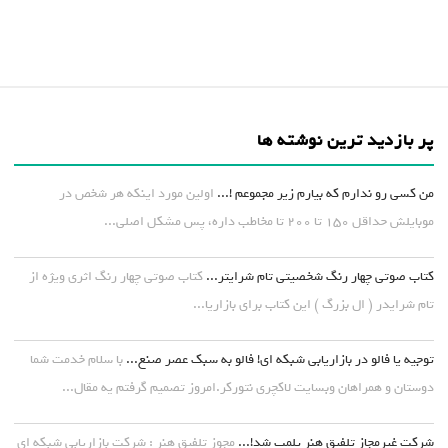
پر بازدید ترین نوشته ها
من کسی رو ندارم که بیارم زیر مجموعم !...
اولین مورد اینکه هر شخص در
موبایلش حداقل ۱۵۰ تا ۲۰۰ تا مخاطب داره، پس مشکل اصلی...
کتاب صوتی چهار رنگ شخصیتی تام شرایتر...
کتاب صوتی چهار رنگ اثری ویژه از
تام شرایدر ( ال بزرگ ) این کتاب برای بازاریا...
توجیه یا فالو در بازاریابی شبکه ای! فالو به سبک عصر صنع...
با سلام خدمت شما
دوستان و همراهان وبسایت لاکچری نتورکر.امروز تصمیم گرفتم یه مقال...
شرکت غیرمجاز تلفیق هنر پلمپ شد!...
مجوز تلفیق هنر : شرکت بازاریابی شبکه ای