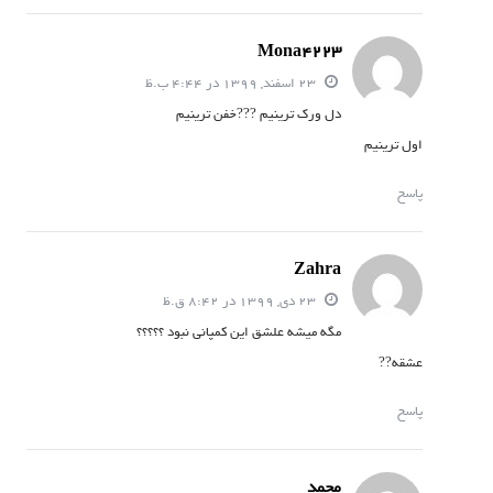
Mona4223
23 اسفند, 1399 در 4:44 ب.ظ
دل ورک ترینیم ???خفن ترینیم
اول ترینیم
پاسخ
Zahra
23 دی, 1399 در 8:42 ق.ظ
مگه میشه علشق این کمپانی نبود ؟؟؟؟؟
عشقه??
پاسخ
محمد