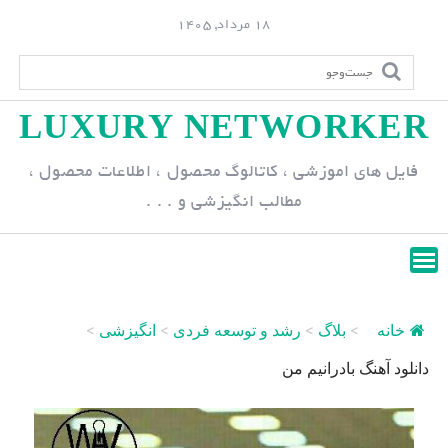
S
18 مرداد, 1405
k
i
p
LUXURY NETWORKER
t
o
فایل های اموزشی ، کاتالوگ محصول ، اطلاعات محصول ،
c
مطالب انگیزشی و . . .
o
n
t
e
n
خانه
>
بلاگ
>
رشد و توسعه فردی
>
انگیزشی
>
t
دانلود آهنگ بادرانیم من