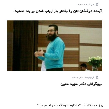
خرداد 29, 1397
آینده درخشان تان را بخاطر بازاریاب شدن بر باد ندهید!
اردیبهشت 27, 1397
بیوگرافی دکتر مجید معین
18 دیدگاه در “دانلود آهنگ بادرانیم من”