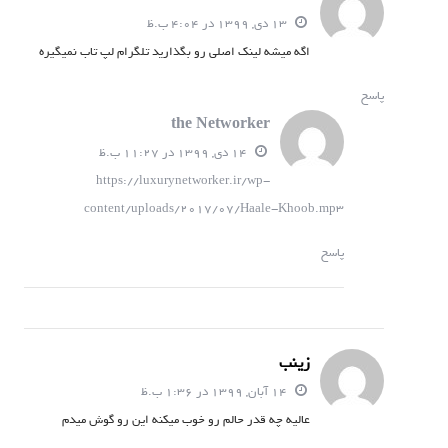
13 دی, 1399 در 4:04 ب.ظ
اگه میشه لینک اصلی رو بگذارید تلگرام لپ تاب نمیگیره
پاسخ
the Networker
14 دی, 1399 در 11:27 ب.ظ
https://luxurynetworker.ir/wp-
content/uploads/2017/07/Haale-Khoob.mp3
پاسخ
زینب
14 آبان, 1399 در 1:36 ب.ظ
عالیه چه قدر حالم رو خوب میکنه این رو گوش میدم