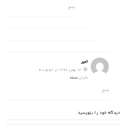
پاسخ
امیر
14 بهمن, 1396 در 5:51 ب.ظ
بادران
عشقه
پاسخ
دیدگاه خود را بنویسید