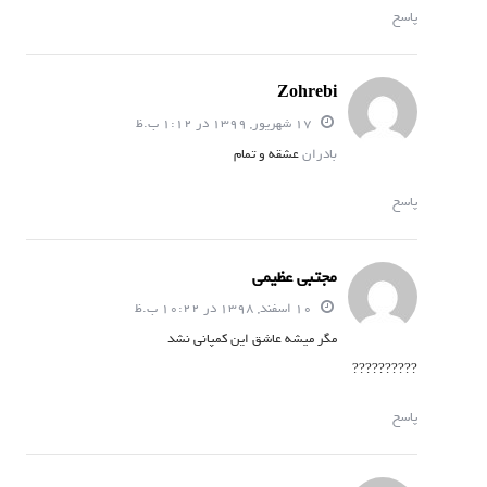
پاسخ
Zohrebi
17 شهریور, 1399 در 1:12 ب.ظ
بادران
عشقه و تمام
پاسخ
مجتبی عظیمی
10 اسفند, 1398 در 10:22 ب.ظ
مگر میشه عاشق این کمپانی نشد
??????????
پاسخ