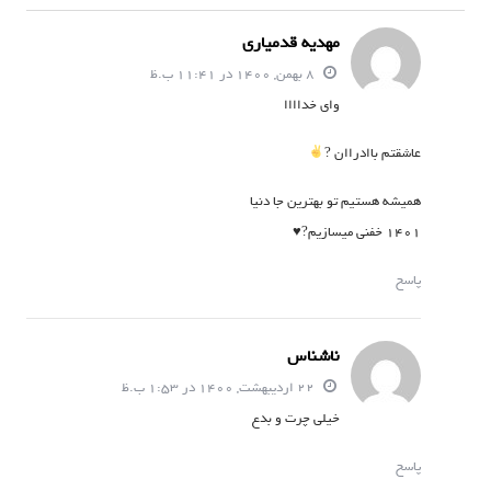
مهدیه قدمیاری
8 بهمن, 1400 در 11:41 ب.ظ
وای خداااا
عاشقتم باادراان ?
همیشه هستیم تو بهترین جا دنیا
1401 خفنی میسازیم?♥
پاسخ
ناشناس
22 اردیبهشت, 1400 در 1:53 ب.ظ
خیلی چرت و بدع
پاسخ