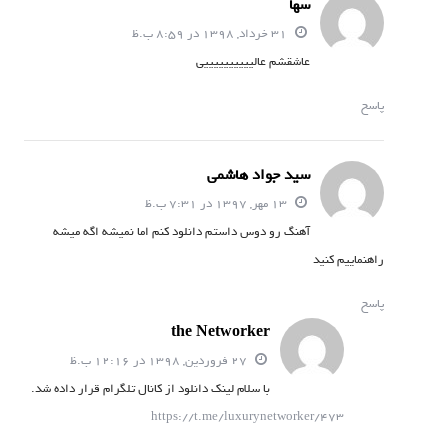
سها
31 خرداد, 1398 در 8:59 ب.ظ
عاشقشم عالییییییییییی
پاسخ
سید جواد هاشمی
13 مهر, 1397 در 7:31 ب.ظ
آهنگ رو دوس داستم دانلود کنم اما نمیشه اگه میشه
راهنماییم کنید
پاسخ
the Networker
27 فروردین, 1398 در 12:16 ب.ظ
با سلام لینک دانلود از کانال تلگرام قرار داده شد.
https://t.me/luxurynetworker/473