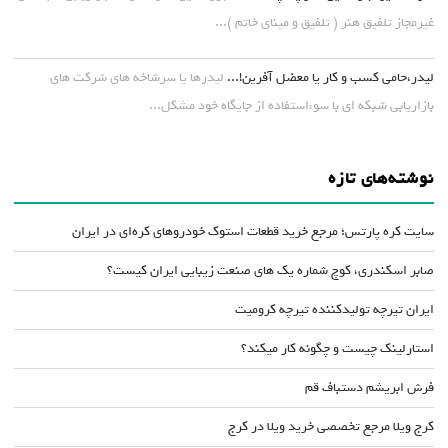
غیرمجاز تلفیق هنر ( تلفیق و مینای خاتم )...
لیدر،حامی کسب و کار یا معضل آفرین!...
لیدرها یا سرشاخه های شرکت های
بازاریابی شبکه ای با سوءاستفاده از جایگاه خود مشکل...
نوشته‌های تازه
سایت کره پارتس؛ مرجع خرید قطعات استوک خودروهای کره‌ای در ایران
صابر اسکندری، کوچ شماره یک های صنعت زیبایی ایران کیست؟
ایران تیرچه تولیدکننده تیرچه کرومیت
استارلینک چیست و چگونه کار میکند؟
فرش ابریشم دستباف قم
کرج ویلا مرجع تخصصی خرید ویلا در کرج