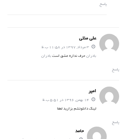
پاسخ
علی منتی
3 مرداد, 1397 در 11:58 ب.ظ
بادران
حرف نداره عشق است
بادران
پاسخ
امیر
14 بهمن, 1396 در 5:51 ب.ظ
لینک دانلوئشم بزارید لطفا
پاسخ
حامد