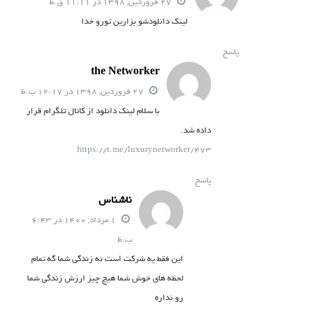
27 فروردین, 1398 در 11:11 ق.ظ
لینک دانلودشو بزارین تورو خدا
پاسخ
the Networker
27 فروردین, 1398 در 12:17 ب.ظ
با سلام لینک دانلود از کانال تلگرام قرار
داده شد.
https://t.me/luxurynetworker/473
پاسخ
ناشناس
1 مرداد, 1400 در 6:43
ب.ظ
این فقط یه شرکت است نه زندگی شما گه تمام
لحظه های خوش شما هیچ چیز ارزش زندگی شما
رو نداره