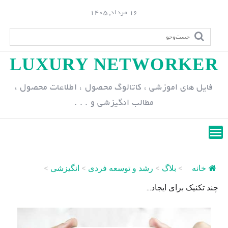
S
16 مرداد, 1405
k
i
p
LUXURY NETWORKER
t
o
فایل های اموزشی ، کاتالوگ محصول ، اطلاعات محصول ،
c
مطالب انگیزشی و . . .
o
n
t
e
n
خانه
>
بلاگ
>
رشد و توسعه فردی
>
انگیزشی
>
t
چند تکنیک برای ایجاد...