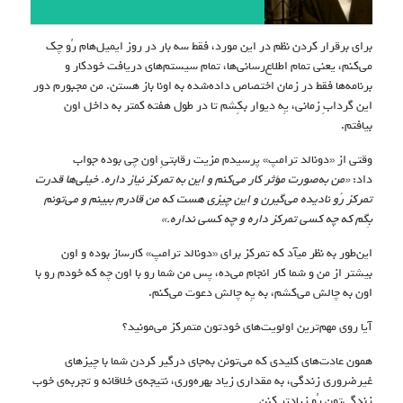
برای برقرار کردن نظم در این مورد، فقط سه بار در روز ایمیل‌هام رُو چک
می‌کنم، یعنی تمام اطلاع‌رسانی‌ها، تمام سیستم‌های دریافت خودکار و
برنامه‌ها فقط در زمان اختصاص داده‌شده به اونا باز هستن. من مجبورم دور
این گردابِ زمانی، یِه دیوار بکِشم تا در طول هفته کمتر به داخل اون
بیافتم.
وقتی از «دونالد ترامپ» پرسیدم مزیت رقابتیِ اون چی بوده جواب
داد:
«
من به‌صورت مؤثر کار می‌کنم و این به تمرکز نیاز داره. خیلی‌ها قدرت
تمرکز رُو نادیده می‌گیرن و این چیزی هست که من قادرم ببینم و می‌تونم
بِگم که چه کسی تمرکز داره و چه کسی نداره.»
این‌طور به نظر میآد که تمرکز برای «دونالد ترامپ» کارساز بوده و اون
بیشتر از من و شما کار انجام می‌ده، پس من شما رو با اون چه که خودم رو با
اون به چالش می‌کشم، به یِه چالش دعوت می‌کنم.
آیا روی مهم‌ترین اولویت‌های خودتون متمرکز می‌مونید؟
همون عادت‌های کلیدی که می‌تونن به‌جای درگیر کردن شما با چیزهای
غیرضروری زندگی، به‌ مقداری زیاد بهره‌وری، نتیجه‌ی خلاقانه و تجربه‌ی خوب
زندگی‌تون رُو زیادتر کنن…