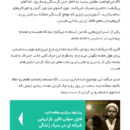
اگه می‌خواهید مطمئن بِشید به خاطر حسِ گرسنگیِ وسطِ روز، غذاهای
بی‌کیفیتِ حاضری مصرف نمی‌کنید، توی کشوی میزتون آجیل و خوراکی‌های
سالم بذارید. آسون‌ترین چیزی که موقع گرسنگی ممکنه سراغش بِرید،
کربوهیدارت‌های فاقد ارزش غذایی هستن.
یکی از استراتژی‌هایی که من استفاده می‌کنم اینه که همیشه و همه‌جا
پروتئین در دسترس داشته باشم.
کاری که می‌کنم اینه: روزای یکشنبه مقداری مرغ می‌پزم و توی بسته‌بندی
برای طول هفته نِگهش می‌دارم. به نظرم این حرف کمی حالت اعتراف داشته
باشه؛ یکی از بدترین و مخرب‌ترین عادت‌های من چک کردن ایمیل‌هام
هست.
جدی میگم، این موضوع خنده‌داری نیست. اگه مصمم نباشم و نظمم رو حفظ
نکنم، ممکنه چند ساعت در روز رو با چِک کردن تعداد زیادی ایمیل که
صندوق ایمیلم رُو پر کردن از دست بِدم.
پیشنهاد میکنیم مطالعه کنید
فایل صوتی تاثیر بازاریابی
شبکه ای در سبک زندگی