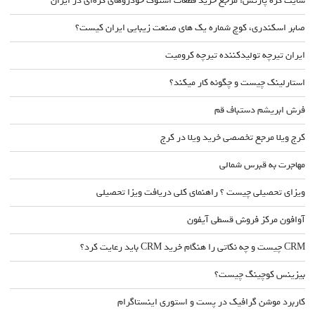
سایت کره پارتس؛ مرجع خرید قطعات استوک خودروهای کره‌ای در ایران
صابر اسکندری، کوچ شماره یک های صنعت زیبایی ایران کیست؟
ایران تیرچه تولیدکننده تیرچه کرومیت
استارلینک چیست و چگونه کار میکند؟
فرش ابریشم دستباف قم
کرج ویلا مرجع تخصصی خرید ویلا در کرج
مهاجرت به قبرس شمالی
ویزای تحصیلی چیست ؟ راهنمای کلی دریافت ویزا تحصیلی
آوافون مرکز فروش قسطی آیفون
CRM چیست و چه نکاتی را هنگام خرید CRM باید رعایت کرد؟
بیزینس کوچینگ چیست؟
کاربرد موشن گرافیک در پست و استوری اینستاگرام