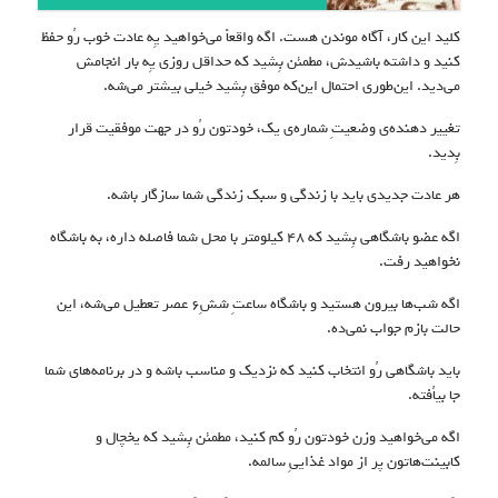
کلید این کار، آگاه موندن هست. اگه واقعاً می‌خواهید یِه عادت خوب رُو حفظ
کنید و داشته باشیدش، مطمئن بِشید که حداقل روزی یِه بار انجامش
می‌دید. این‌طوری احتمال این‌که موفق بِشید خیلی بیشتر می‌شه.
تغییر دهنده‌ی وضعیتِ شماره‌ی یک، خودتون رُو در جهت موفقیت قرار
بِدید.
هر عادت جدیدی باید با زندگی و سبک زندگی شما سازگار باشه.
اگه عضو باشگاهی بِشید که ۴۸ کیلومتر با محل شما فاصله داره، به باشگاه
نخواهید رفت.
اگه شب‌ها بیرون هستید و باشگاه ساعتِ ششِ۶ عصر تعطیل می‌شه، این
حالت بازم جواب نمی‌ده.
باید باشگاهی رُو انتخاب کنید که نزدیک و مناسب باشه و در برنامه‌های شما
جا بیاُفته.
اگه می‌خواهید وزن خودتون رُو کم کنید، مطمئن بِشید که یخچال و
کابینت‌هاتون پر از مواد غذاییِ سالمه.