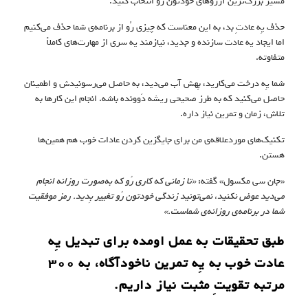
مسیر بزرگ‌ترین آرزوهای خودتون رُو انتخاب کنید.
حذف یِه عادتِ بد، به این معناست که چیزی رُو از برنامه‌ی شما حذف می‌کنیم
اما ایجاد یه عادت سازنده و جدید، نیازمند یه سری از مهارت‌های کاملاً
متفاوته.
شما یِه درخت می‌کارید، بِهش آب می‌دید، به حاصل می‌رسونیدش و اطمینان
حاصل می‌کنید که به طرز صحیحی ریشه دَوونده باشه. انجام این کارها به
تلاش، زمان و تمرین نیاز داره.
تکنیک‌های موردعلاقه‌ی من برای جایگزین کردن عادات خوب هم همین‌ها
هستن.
«جان سی مکسول» گفته:
«
تا زمانی که کاری رُو که به‌صورت روزانه انجام
می‌دید عوض نکنید، نمی‌تونید زندگی خودتون رُو تغییر بِدید.
رمز موفقیت
شما در برنامه‌ی روزانه‌ی شماست
.»
طبق تحقیقات به عمل اومده برای تبدیل یِه
عادت خوب به یِه تمرین ناخودآگاه، به ۳۰۰
مرتبه تقویتِ مثبت نیاز داریم.