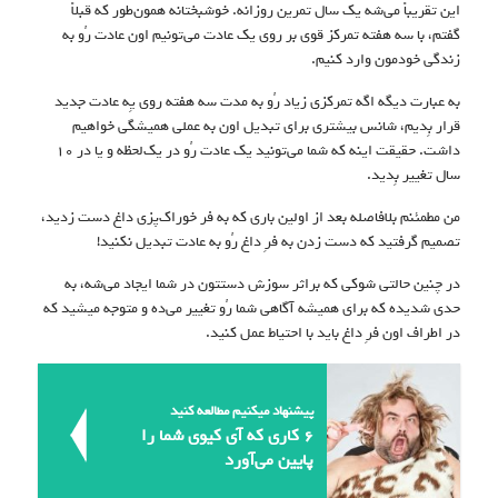
این تقریباً می‌شه یک سال تمرین روزانه. خوشبختانه همون‌طور که قبلاً
گفتم، با سه هفته تمرکز قوی بر روی یک عادت می‌تونیم اون عادت رُو به
زندگی خودمون وارد کنیم.
به عبارت دیگه اگه تمرکزی زیاد رُو به مدت سه هفته روی یِه عادت جدید
قرار بِدیم، شانس بیشتری برای تبدیل اون به عملی همیشگی خواهیم
داشت. حقیقت اینه که شما می‌تونید یک عادت رُو در یک‌لحظه و یا در ۱۰
سال تغییر بِدید.
من مطمئنم بلافاصله بعد از اولین باری که به فر خوراک‌پزی داغ دست زدید،
تصمیم گرفتید که دست زدن به فرِ داغ رُو به عادت تبدیل نکنید!
در چنین حالتی شوکی که براثر سوزش دستتون در شما ایجاد می‌شه، به
حدی شدیده که برای همیشه آگاهی شما رُو تغییر می‌ده و متوجه میشید که
در اطراف اون فرِ داغ باید با احتیاط عمل کنید.
پیشنهاد میکنیم مطالعه کنید
۶ کاری که آی کیوی شما را
پایین می‌آورد