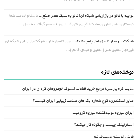
توجیه یا فالو در بازاریابی شبکه ای! فالو به سبک عصر صنع...
با سلام خدمت شما
دوستان و همراهان وبسایت لاکچری نتورکر.امروز تصمیم گرفتم یه مقال...
شرکت غیرمجاز تلفیق هنر پلمپ شد!...
مجوز تلفیق هنر : شرکت بازاریابی شبکه ای
غیرمجاز تلفیق هنر ( تلفیق و مینای خاتم )...
نوشته‌های تازه
سایت کره پارتس؛ مرجع خرید قطعات استوک خودروهای کره‌ای در ایران
صابر اسکندری، کوچ شماره یک های صنعت زیبایی ایران کیست؟
ایران تیرچه تولیدکننده تیرچه کرومیت
استارلینک چیست و چگونه کار میکند؟
فرش ابریشم دستباف قم