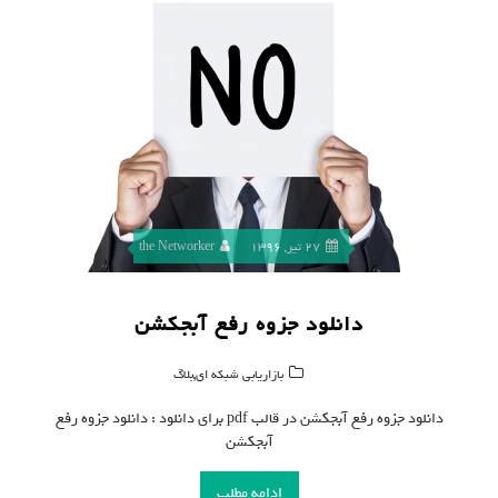
27 تیر, 1396
the Networker
دانلود جزوه رفع آبجکشن
,
بازاریابی شبکه ای
بلاگ
دانلود جزوه رفع آبجکشن در قالب pdf برای دانلود : دانلود جزوه رفع
آبجکشن
ادامه مطلب