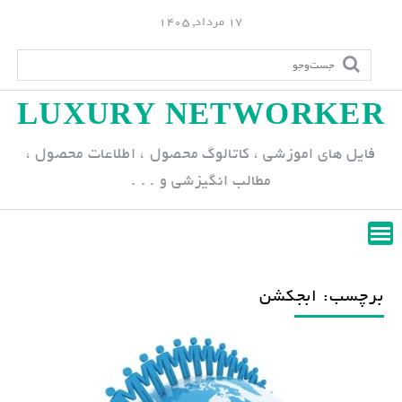
S
17 مرداد, 1405
k
i
p
LUXURY NETWORKER
t
o
فایل های اموزشی ، کاتالوگ محصول ، اطلاعات محصول ،
c
مطالب انگیزشی و . . .
o
n
t
e
n
برچسب: ابجکشن
t