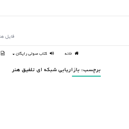
S
k
i
p
فایل ها
t
o
c
خانه
کتاب صوتی رایگان
o
n
برچسب: بازاریابی شبکه ای تلفیق هنر
t
e
n
t