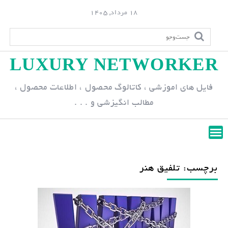
S
18 مرداد, 1405
k
i
p
LUXURY NETWORKER
t
o
فایل های اموزشی ، کاتالوگ محصول ، اطلاعات محصول ،
c
مطالب انگیزشی و . . .
o
n
t
e
n
برچسب: تلفیق هنر
t