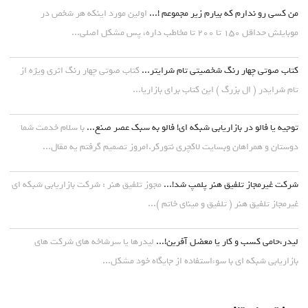
من کسی رو ندارم که بیارم زیر مجموعم !...
اولین مورد اینکه هر شخص در
موبایلش حداقل ۱۵۰ تا ۲۰۰ تا مخاطب داره، پس مشکل اصلی...
کتاب صوتی چهار رنگ شخصیتی تام شرایتر...
کتاب صوتی چهار رنگ اثری ویژه از
تام شرایدر ( ال بزرگ ) این کتاب برای بازاریا...
توجیه یا فالو در بازاریابی شبکه ای! فالو به سبک عصر صنع...
با سلام خدمت شما
دوستان و همراهان وبسایت لاکچری نتورکر.امروز تصمیم گرفتم یه مقال...
شرکت غیرمجاز تلفیق هنر پلمپ شد!...
مجوز تلفیق هنر : شرکت بازاریابی شبکه ای
غیرمجاز تلفیق هنر ( تلفیق و مینای خاتم )...
لیدر،حامی کسب و کار یا معضل آفرین!...
لیدرها یا سرشاخه های شرکت های
بازاریابی شبکه ای با سوءاستفاده از جایگاه خود مشکل...