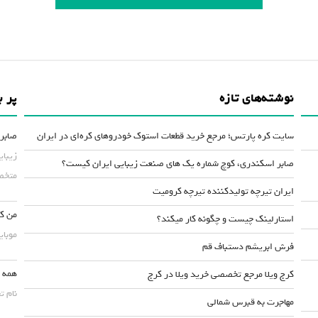
نوشته‌های تازه
پر ب
سایت کره پارتس؛ مرجع خرید قطعات استوک خودروهای کره‌ای در ایران
صابر 
زیبای
صابر اسکندری، کوچ شماره یک های صنعت زیبایی ایران کیست؟
متخصص
ایران تیرچه تولیدکننده تیرچه کرومیت
من کس
استارلینک چیست و چگونه کار میکند؟
موبایلش حداقل ۵۰
فرش ابریشم دستباف قم
همه چ
کرج ویلا مرجع تخصصی خرید ویلا در کرج
نام ت
مهاجرت به قبرس شمالی