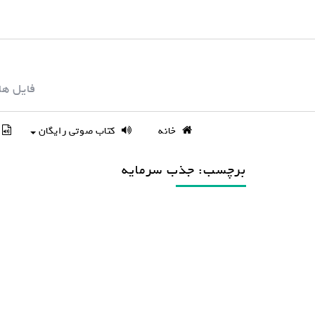
S
k
i
p
فایل ها
t
o
c
خانه
کتاب صوتی رایگان
o
n
برچسب: جذب سرمایه
t
e
n
t