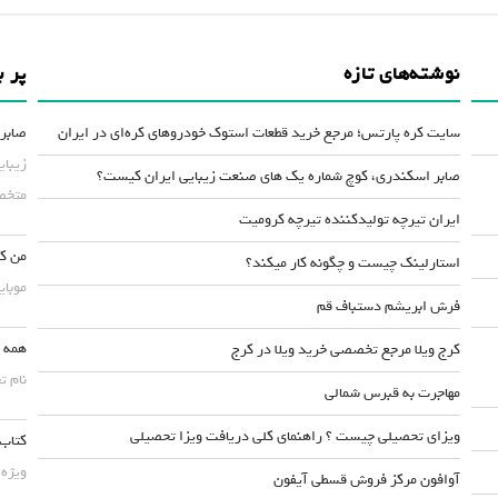
نوشته‌های تازه
پر ب
سایت کره پارتس؛ مرجع خرید قطعات استوک خودروهای کره‌ای در ایران
صابر 
زیبای
صابر اسکندری، کوچ شماره یک های صنعت زیبایی ایران کیست؟
متخصص
ایران تیرچه تولیدکننده تیرچه کرومیت
من کس
استارلینک چیست و چگونه کار میکند؟
موبایلش حداقل ۵۰
فرش ابریشم دستباف قم
همه چ
کرج ویلا مرجع تخصصی خرید ویلا در کرج
نام ت
مهاجرت به قبرس شمالی
ویزای تحصیلی چیست ؟ راهنمای کلی دریافت ویزا تحصیلی
کتاب 
ویژه 
آوافون مرکز فروش قسطی آیفون