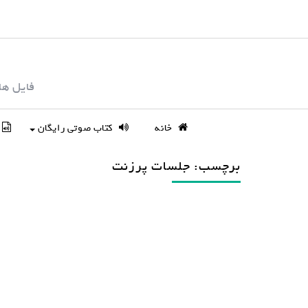
S
k
i
p
فایل ها
t
o
c
خانه
کتاب صوتی رایگان
o
n
برچسب: جلسات پرزنت
t
e
n
t