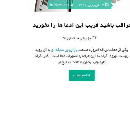
17 فروردین, 1397
the Networker
راقب باشید فریب این ادعا ها را نخورید
,
بازاریابی شبکه ای
بلاگ
یکی از معضلاتی که امروزه صنعت
بازاریابی شبکه ای
با آن روبه
روست، ورود افراد به این حرفه با تصورات غلط است. اکثر افراد
تازه وارد بدون شناخت صحیح از
ادامه مطلب