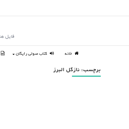
S
k
i
p
فایل ها
t
o
c
خانه
کتاب صوتی رایگان
o
n
برچسب: نازگل البرز
t
e
n
t