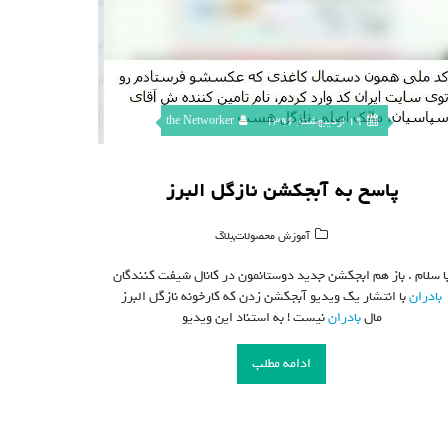
19 اردیبهشت, 1396
the Networker
پاسخ به آبجکشن نازگل البرز
,
آموزش محصولات
بلاگ
ا سلام . باز هم ابجکشن جدید دوستانمون در کانال شیفت کنندگان
بادران
با انتشار یک ویدیو آبجکشن زدن که کارخونه نازگل البرز
مال
بادران
نیست ! به استناد این ویدیو
ادامه مطلب