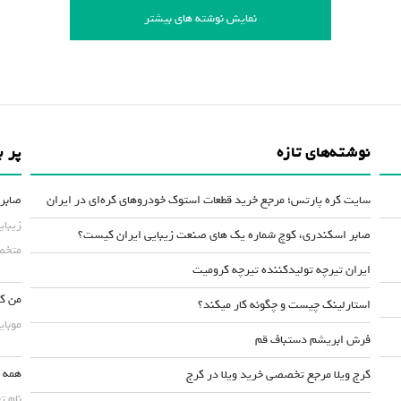
نمایش نوشته های بیشتر
نوشته‌های تازه
پر ب
سایت کره پارتس؛ مرجع خرید قطعات استوک خودروهای کره‌ای در ایران
صابر 
زیبای
صابر اسکندری، کوچ شماره یک های صنعت زیبایی ایران کیست؟
متخصص
ایران تیرچه تولیدکننده تیرچه کرومیت
من کس
استارلینک چیست و چگونه کار میکند؟
موبایلش حداقل ۵۰
فرش ابریشم دستباف قم
همه چ
کرج ویلا مرجع تخصصی خرید ویلا در کرج
نام ت