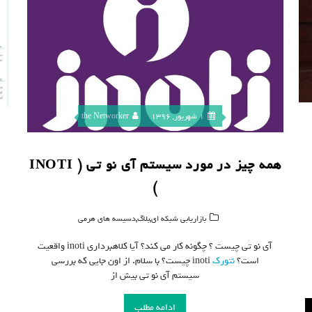
1 شهریور, 1396
the Networker
همه چیز در مورد سیستم آی نو تی ( INOTI
)
,
,
بازاریابی شبکه ای
بلاگ
دسیسه های هرمی
آی نو تی چیست ؟ چگونه کار می کند؟ آیا کلاهبرداری inoti واقعیت
است؟
نتورک
inoti چیست؟ با سلام. از اون جایی که بررسی
سیستم آی نو تی بیش از
ادامه مطلب