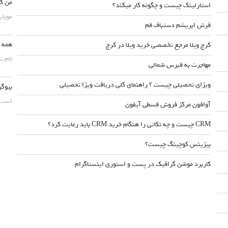
من کس
استارلینک چیست و چگونه کار میکند؟
موبایلش حداقل ۵۰
فرش ابریشم دستباف قم
همه چ
کرج ویلا مرجع تخصصی خرید ویلا در کرج
نام ت
مهاجرت به قبرس شمالی
ویزای تحصیلی چیست ؟ راهنمای کلی دریافت ویزا تحصیلی
بیوگر
است. 
آوافون مرکز فروش قسطی آیفون
CRM چیست و چه نکاتی را هنگام خرید CRM باید رعایت کرد؟
بیزینس کوچینگ چیست؟
کاربرد موشن گرافیک در پست و استوری اینستاگرام