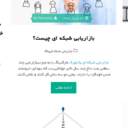
29 خرداد, 1398
the Networker
خد
بازاریابی شبکه ای چیست؟
,
بازاریابی شبکه ای
بلاگ
بازاریابی شبکه ای
یا
نتورک
مارکتینگ یا به عبارتیبازاریابی چند
پ
سطحی بحث داغ چند سال اخیر جوانانی‌ست که سودای «ثروتمند
شدن خودکار» را دارند. یعنی دو سه سالی کار کنند و تلاش کنند،
ادامه مطلب