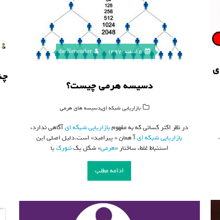
5 اسفند, 1397
the Networker
ی
چن
دسیسه هرمی چیست؟
,
بازاریابی شبکه ای
دسیسه های هرمی
در نظر اکثر کسانی که به مفهوم
بازاریابی شبکه ای
آگاهی ندارد،
بازاریابی شبکه ای
آ همان « پیرامید» است.دلیل اصلی این
استنباط غلط، ساختار «
هرمی
» شکل یک
نتورک
یا
ادامه مطلب