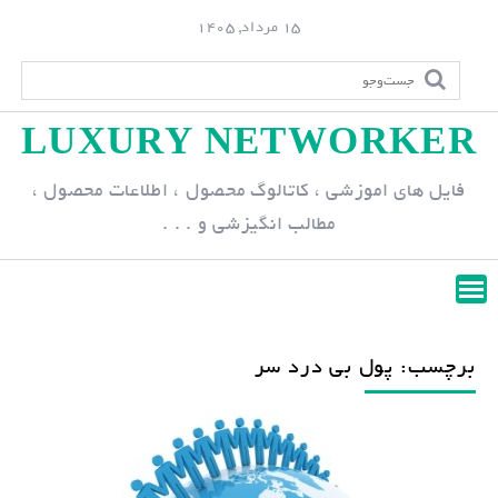
S
15 مرداد, 1405
k
i
p
LUXURY NETWORKER
t
o
فایل های اموزشی ، کاتالوگ محصول ، اطلاعات محصول ،
c
مطالب انگیزشی و . . .
o
n
t
e
n
برچسب: پول بی درد سر
t