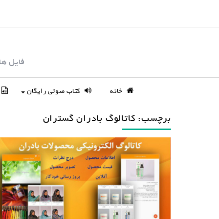
S
k
i
p
فایل ها
t
o
c
خانه
کتاب صوتی رایگان
o
n
برچسب: کاتالوگ بادران گستران
t
e
n
t