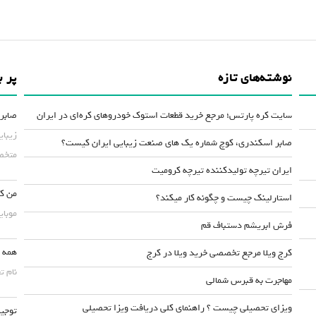
نوشته‌های تازه
پر ب
سایت کره پارتس؛ مرجع خرید قطعات استوک خودروهای کره‌ای در ایران
صابر 
زیبای
صابر اسکندری، کوچ شماره یک های صنعت زیبایی ایران کیست؟
متخصص
ایران تیرچه تولیدکننده تیرچه کرومیت
من کس
استارلینک چیست و چگونه کار میکند؟
موبایلش حداقل ۵۰
فرش ابریشم دستباف قم
همه چ
کرج ویلا مرجع تخصصی خرید ویلا در کرج
نام ت
مهاجرت به قبرس شمالی
ویزای تحصیلی چیست ؟ راهنمای کلی دریافت ویزا تحصیلی
توجیه