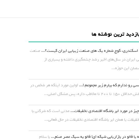
ازدید ترین نوشته ها
اسکندری، کوچ شماره یک های صنعت زیبایی ایران کیست؟...
صنعت
ی ایران در سال‌های اخیر رشد چشمگیری داشته و بسیاری از
ان این حوزه...
ی رو ندارم که بیارم زیر مجموعم !...
اولین مورد اینکه هر شخص در
۱ تا ۲۰۰ تا مخاطب داره، پس مشکل اصلی...
یز در مورد ابر باشگاه اقتصادی تخفیفات...
مدتی است که شرکتی با
خفیفات یا همان ابر باشگاه اقتصادی تخفیفات در حال فعالی...
 یا فالو در بازاریابی شبکه ای! فالو به سبک عصر صنع...
با سلام