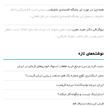
همه چیز در مورد ابر باشگاه اقتصادی تخفیفات...
مدتی است که شرکتی با نام
تخفیفات یا همان ابر باشگاه اقتصادی تخفیفات در حال فعالی...
بیوگرافی دکتر مجید معین
مجید معین متولد ۱۷ مرداد ماه سال ۱۳۶۳ است. شغل
اصلی وی در حال حاضر، نتورک مارکتی...
نوشته‌های تازه
سایت کره پارتس؛ مرجع خرید قطعات استوک خودروهای کره‌ای در ایران
صابر اسکندری، کوچ شماره یک های صنعت زیبایی ایران کیست؟
ایران تیرچه تولیدکننده تیرچه کرومیت
استارلینک چیست و چگونه کار میکند؟
فرش ابریشم دستباف قم