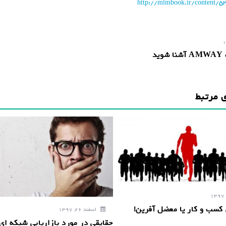
http://mlmbook.ir/content/5
:
ید
 مرتبط
 کسب و کار یا معضل آفرین!
اسفند 26, 1397
حقایقی در مورد بازاریابی شبکه ای