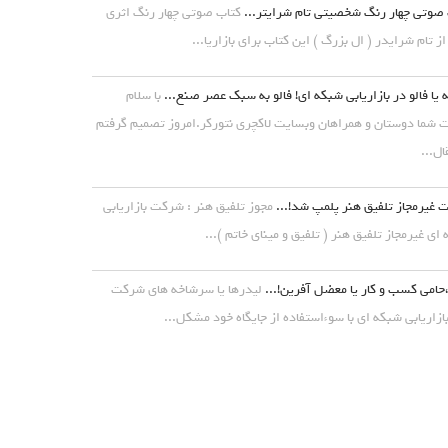
صوتی چهار رنگ شخصیتی تام شرایتر...
کتاب صوتی چهار رنگ اثری
از تام شرایدر ( ال بزرگ ) این کتاب برای بازاریا...
 یا فالو در بازاریابی شبکه ای! فالو به سبک عصر صنع...
با سلام
شما دوستان و همراهان وبسایت لاکچری نتورکر.امروز تصمیم گرفتم
ال...
غیرمجاز تلفیق هنر پلمپ شد!...
مجوز تلفیق هنر : شرکت بازاریابی
ای غیرمجاز تلفیق هنر ( تلفیق و مینای خاتم )...
حامی کسب و کار یا معضل آفرین!...
لیدرها یا سرشاخه های شرکت
ازاریابی شبکه ای با سوءاستفاده از جایگاه خود مشکل...