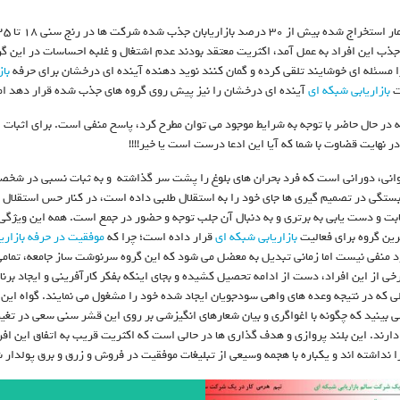
ذب این افراد به عمل آمد، اکثریت معتقد بودند عدم اشتغال و غلبه احساسات در این گ
 مسئله ای خوشایند تلقی کرده و گمان کنند نوید دهنده آینده ای درخشان برای حرفه
با
ت
بازاریابی شبکه ای
آینده ای درخشان را نیز پیش روی گروه های جذب شده قرار دهد اما آ
 در حال حاضر با توجه به شرایط موجود می توان مطرح کرد، پاسخ منفی است. برای اثبات 
ر نهایت قضاوت با شما که آیا این ادعا درست است یا خیر!!!!
انی، دورانی است که فرد بحران های بلوغ را پشت سر گذاشته و به ثبات نسبی در شخصیت
ستگی در تصمیم گیری ها جای خود را به استقلال طلبی داده است، در کنار حس استقلال 
ابت و دست یابی به برتری و به دنبال آن جلب توجه و حضور در جمع است. همه این ویژگی ه
ین گروه برای فعالیت
بازاریابی شبکه ای
قرار داده است؛ چرا که
موفقیت در حرفه بازاریا
 منفی نیست اما زمانی تبدیل به معضل می شود که این گروه سرنوشت ساز جامعه، تمامی ا
برخی از این افراد، دست از ادامه تحصیل کشیده و بجای اینکه بفکر کارآفرینی و ایجاد برن
الی که در نتیجه وعده های واهی سودجویان ایجاد شده خود را مشغول می نمایند. گواه این 
 بینید که چگونه با اغواگری و بیان شعارهای انگیزشی بر روی این قشر سنی سعی در تغییر
ارند. این بلند پروازی و هدف گذاری ها در حالی است که اکثریت قریب به اتفاق این افراد
 نداشته اند و یکباره با هجمه وسیعی از تبلیغات موفقیت در فروش و زرق و برق پولدار