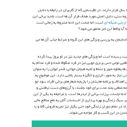
بر طبق آمار استخراج شده بیش از ۳۰ درصد بازاریابان جذب شده شرکت ها در رنج سنی ۱۸ تا ۲۵ سال قرار دارند. در نظرسنجی که از کاربران در رابطه با دلایل
روه سنی، دلیل اصلی مورد هدف قرار آن ها است. شاید برخی این
زاریابی شبکه ای
است، اما صحت این ادعا مشروط به زمانی است
یا واقعاً این امر محقق می شود؟
ادعایمان به بررسی ویژگی های این گروه و شرایط جذب آن ها می
 رسیده است اما ویژگی های جدید نیز در او بروز پیدا کرده
طلبی نوعی حس برتری جویی نیز در فرد شکوفا شده و فرد مدام به
ا بعلاوه شور و نشاط و غلبه هیجان جوانی، قشر جوان را به عنوان
بی
نیاز به شور، انرژی و انگیزه بسیار بالایی دارد. این موضوع به
هداف و برنامه هایشان را بازیچه شعارهای برخی افراد سود جو
امه شغلی بلند مدت برای خود باشند، با آرزوهای دست نیافتنی و
ادعا جلسات پرزنت برخی از لیدرها است. با مراجعه به یکی از این
 سبک زندگی و بهره برداری از احساسات آنان به نفع منافع مالی
 در تمام دوران زندگی خود حتی یکبار نیز تجربه فروش کالا و یا
 شدن در این کسب و کار مواجه می شوند.