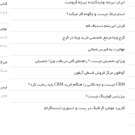
ایران تیرچه تولیدکننده تیرچه کرومیت
کتاب 
ویژه 
استارلینک چیست و چگونه کار میکند؟
فرش ابریشم دستباف قم
توجیه
خدمت 
کرج ویلا مرجع تخصصی خرید ویلا در کرج
یه مق
مهاجرت به قبرس شمالی
ویزای تحصیلی چیست ؟ راهنمای کلی دریافت ویزا تحصیلی
شرکت 
شبکه 
آوافون مرکز فروش قسطی آیفون
CRM چیست و چه نکاتی را هنگام خرید CRM باید رعایت کرد؟
لیدر،
های ب
بیزینس کوچینگ چیست؟
کاربرد موشن گرافیک در پست و استوری اینستاگرام