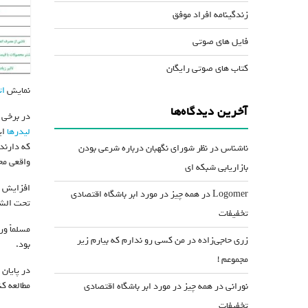
زندگینامه افراد موفق
فایل های صوتی
کتاب های صوتی رایگان
نمایش
ات
آخرین دیدگاه‌ها
در برخی 
لیدرها
ای
که دارند
ناشناس
در
نظر شورای نگهبان درباره شرعی بودن
واقعی مح
بازاریابی شبکه ای
Logomer
در
همه چیز در مورد ابر باشگاه اقتصادی
تحت الشع
تخفیفات
مسلماً ور
زری حاجی‌زاده
در
من کسی رو ندارم که بیارم زیر
بود.
مجموعم !
در پایان
مطالعه کن
نورانی
در
همه چیز در مورد ابر باشگاه اقتصادی
تخفیفات