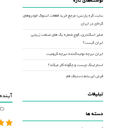
نوشته‌های تازه
کاهش
صدا
سایت کره پارتس؛ مرجع خرید قطعات استوک خودروهای
از
کره‌ای در ایران
کلیدهای
صابر اسکندری، کوچ شماره یک های صنعت زیبایی
بالا
ایران کیست؟
و
پایین
ایران تیرچه تولیدکننده تیرچه کرومیت
استفاده
استارلینک چیست و چگونه کار میکند؟
کنید.
فرش ابریشم دستباف قم
تبلیغات
آینده
دسته ها