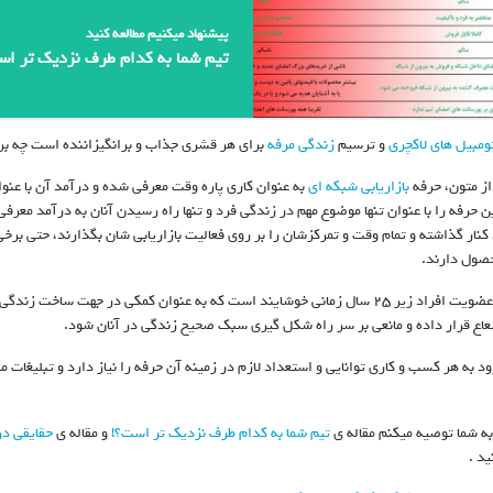
پیشنهاد میکنیم مطالعه کنید
تیم شما به کدام طرف نزدیک تر اس
ومبیل های لاکچری
و ترسیم
زندگی مرفه
برای هر قشری جذاب و برانگیزاننده است چه برس
از متون، حرفه
بازاریابی شبکه ای
به عنوان کاری پاره وقت معرفی شده و درآمد آن با عنو
ن حرفه را با عنوان تنها موضوع مهم در زندگی فرد و تنها راه رسیدن آنان به درآمد معرف
 کنار گذاشته و تمام وقت و تمرکزشان را بر روی فعالیت بازاریابی شان بگذارند، حتی بر
صول دارند.
افزایش عضویت افراد زیر ۲۵ سال زمانی خوشایند است که به عنوان کمکی در جهت س
اع قرار داده و مانعی بر سر راه شکل گیری سبک صحیح زندگی در آنان شود.
ود به هر کسب و کاری توانایی و استعداد لازم در زمینه آن حرفه را نیاز دارد و تبلیغات م
 به شما توصیه میکنم مقاله ی
تیم شما به کدام طرف نزدیک تر است؟!
و مقاله ی
حقایقی در
ید .