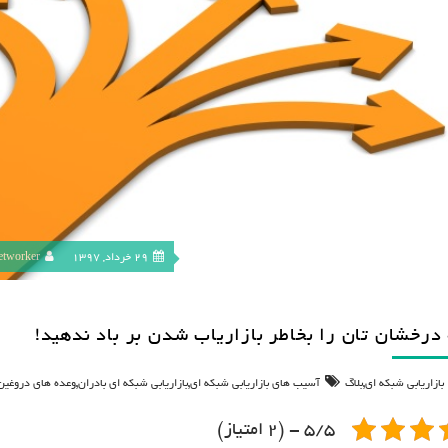
29 خرداد, 1397
etworker
 درخشان تان را بخاطر بازاریاب شدن بر باد ندهید!
,
,
,
بازاریابی شبکه ای
بلاگ
آسیب های بازاریابی شبکه ای
بازاریابی شبکه ای بادران
وعده های دروغین 
5/5 - (2 امتیاز)