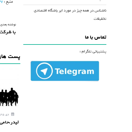
منبع :
37
ناشناس
در
همه چیز در مورد ابر باشگاه اقتصادی
تخفیفات
ر
نوشته بعدی 
با شرکت AMWAY آشنا شو
ا
تماس با ما
ه
پشتیبانی تلگرام :
ب
پست های
ر
ی
ن
و
ش
ت
دی 25, 1397
ه
لیدر،حامی