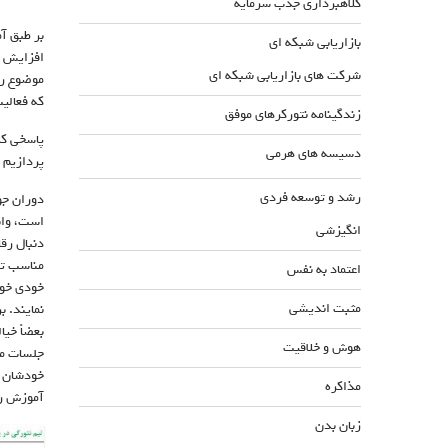
کلاهبرداری جذب سرمایه
بازاریابی شبکه ای
افزایش ج
شرکت های بازاریابی شبکه ای
موضوع را
که فعالی
زندگینامه نتورکرهای موفق
پاسخی که
دسیسه های هرمی
پردازیم د
رشد و توسعه فردی
دوران جو
است، واب
انگیزشی
دنبال رق
مناسب تر
اعتماد به نفس
خودی خود
مثبت اندیشی
نمایند. 
بعضاً خی
هوش و خلاقیت
جلسات می
خودشان د
مذاکره
آموزش را
زبان بدن