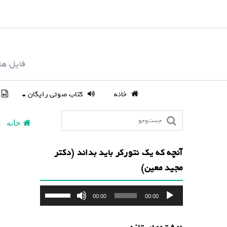
S
k
i
p
فایل ها
t
o
c
خانه
کتاب صوتی رایگان
o
n
خانه
t
e
آنچه که یک نتورکر باید بداند (دکتر
n
مجید معین)
t
پخش‌کننده
برای
00:00
00:00
صوت
افزایش
یا