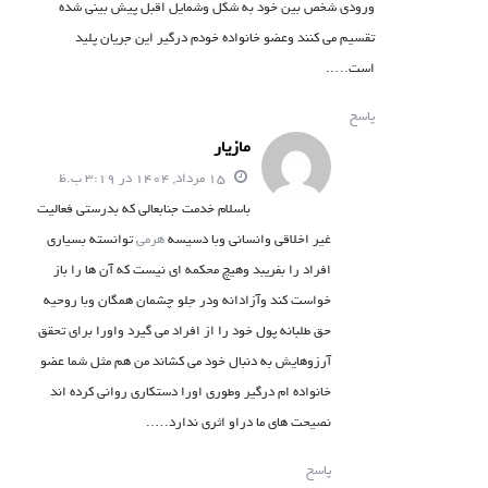
ورودی شخص بین خود به شکل وشمایل اقبل پیش بینی شده
تقسیم می کنند وعضو خانواده خودم درگیر این جریان پلید
است…..
پاسخ
مازیار
15 مرداد, 1404 در 3:19 ب.ظ
باسلام خدمت جنابعالی که بدرستی فعالیت
غیر اخلاقی وانسانی وبا دسیسه
هرمی
توانسته بسیاری
افراد را بفریبد وهیچ محکمه ای نیست که آن ها را باز
خواست کند وآزادانه ودر جلو چشمان همگان وبا روحیه
حق طلبانه پول خود را از افراد می گیرد واورا برای تحقق
آرزوهایش به دنبال خود می کشاند من هم مثل شما عضو
خانواده ام درگیر وطوری اورا دستکاری روانی کرده اند
نصیحت های ما دراو اثری ندارد…..
پاسخ