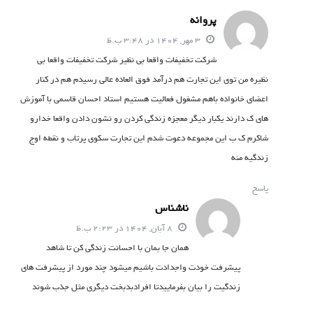
پروانه
3 مهر, 1404 در 3:48 ب.ظ
شرکت تخفیفات واقعا بی نظیر شرکت تخفیفات واقعا بی
نظیره من توی این تجارت هم درآمد فوق العاده عالی رسیدم هم در کنار
اعضای خانواده باهم مشغول فعالیت هستیم استاد احسان قاسمی با آموزش
های ک دارند یکبار دیگر معجزه زندگی کردن رو نشون دادن واقعا خدارو
شاکرم ک ب این مجموعه دعوت شدم این تجارت سکوی پرتاب و نقطه اوج
زندگیه منه
پاسخ
ناشناس
8 آبان, 1404 در 2:23 ب.ظ
همان جا بمان با احسانت زندگی کن تا شاهد
پیشرفت خودت واجدادت باشیم میشود چند مورد از پیشرفت های
زندگیت را بیان بفرماییدتا افرادبدبخت دیگری مثل جذب شوند