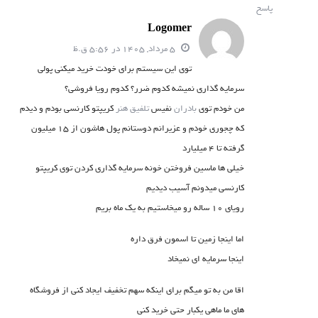
پاسخ
ر
Logomer
ا
5 مرداد, 1405 در 5:56 ق.ظ
ت
توی این سیستم برای خودت خرید میکنی پولی
سرمایه گذاری نمیشه کدوم ضرر؟ کدوم رویا فروشی؟
من خودم توی
بادران
نفیس
تلفیق هنر
کریپتو کارنسی بودم و دیدم
که چجوری خودم و عزیرانم دوستانم پول هاشون از ۱۵ میلیون
گرفته تا ۴ میلیارد
خیلی ها ماسین فروختن خونه سرمایه گذاری کردن توی کریپتو
کارنسی میدونم آسیب دیدیم
رویای ۱۰ ساله رو میخاستیم به یک ماه بریم
اما اینجا زمین تا اسمون فرق داره
اینجا سرمایه ای نمیخاد
اقا من به تو میگم برای اینکه سهم تخفیف ایجاد کنی از فروشگاه
های ما ماهی یکبار حتی خرید کنی