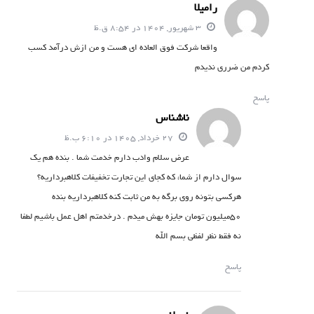
رامیلا
3 شهریور, 1404 در 8:54 ق.ظ
واقعا شرکت فوق العاده ای هست و من ازش درآمد کسب
کردم من ضرری ندیدم
پاسخ
ناشناس
27 خرداد, 1405 در 6:10 ب.ظ
عرض سلام وادب دارم خدمت شما . بنده هم یک
سوال دارم از شما، که کجای این تجارت تخفیفات کلاهبرداریه؟
هرکسی بتونه روی برگه به من ثابت کنه کلاهبرداریه بنده
50میلیون تومان جایزه بهش میدم . درخدمتم اهل عمل باشیم لطفا
نه فقط نظر لفظی بسم الله
پاسخ