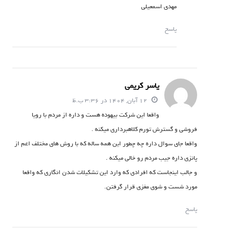
مهدی اسمعیلی
پاسخ
یاسر کریمی
12 آبان, 1404 در 3:36 ب.ظ
واقعا این شرکت بیهوده هست و داره از مردم با رویا
فروشی و گسترش تورم کلاهبرداری میکنه .
واقعا جای سوال داره چه چطور این همه ساله که با روش های مختلف اعم از
پانزی داره جیب مردم رو خالی میکنه .
و جالب اینجاست که افرادی که وارد این تشکیلات شدن انگاری که واقعا
مورد شست و شوی مغزی قرار گرفتن.
پاسخ