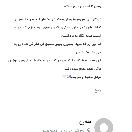
زمین تا اسمون فرق میکنه
درکنار این اموزش های ارزشمند درامد های تصاعدی داریم این
کجاش ضرر؟ چی داری میگی با کدوم منطق حرف میزنی؟ میدونم
آسیب دیدی کلاه تو برداشتن
اما چیز رو که نباید اینجوری ببینی تحقیق کن فکر کن همه رو یه
جور یه رنگ نببین
این سیستم شگفت انگیزه و در کنار درآمد خفنش برای من اموزش
هاش مهمه تموم شده رفت
موفق باشید و سربلند
پاسخ
افشین
27 آذر, 1404 در 9:52 ق.ظ