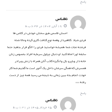
پاسخ
ناشناس
19 آبان, 1404 در 6:34 ب.ظ
احسان قاسمی طبق سخنان خودش در کلاس ها
فردی شیاد .کلاهبردار وهمه نوع کثافت کاری کرده وحالا شده
فرشته نجات شما ،همیشه خواستید فردی را الگو قرار بدهید حتما
سابقه اورا لحاظ کنید او دنبال چپاول سرمایه افراد بخصوص زنان
خانه دار وباپرو بال وانگیزه کاذب آنان همراه با زنش وبرادر
همسرش که همگی سرشان داخل یک آخور است ما گفتیم شما کار
خودت انجام بده ببین زمانی به نتیجه می رسید همه چیز از دست
رفته ،،،،،
پاسخ
ناشناس
25 خرداد, 1405 در 1:21 ب.ظ