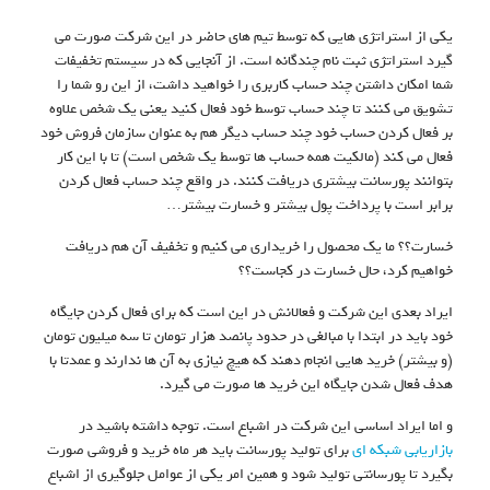
یکی از استراتژی هایی که توسط تیم های حاضر در این شرکت صورت می
گیرد استراتژی ثبت نام چندگانه است. از آنجایی که در سیستم تخفیفات
شما امکان داشتن چند حساب کاربری را خواهید داشت، از این رو شما را
تشویق می کنند تا چند حساب توسط خود فعال کنید یعنی یک شخص علاوه
بر فعال کردن حساب خود چند حساب دیگر هم به عنوان سازمان فروش خود
فعال می کند (مالکیت همه حساب ها توسط یک شخص است) تا با این کار
بتوانند پورسانت بیشتری دریافت کنند. در واقع چند حساب فعال کردن
برابر است با پرداخت پول بیشتر و خسارت بیشتر…
خسارت؟؟ ما یک محصول را خریداری می کنیم و تخفیف آن هم دریافت
خواهیم کرد، حال خسارت در کجاست؟؟
ایراد بعدی این شرکت و فعالانش در این است که برای فعال کردن جایگاه
خود باید در ابتدا با مبالغی در حدود پانصد هزار تومان تا سه میلیون تومان
(و بیشتر) خرید هایی انجام دهند که هیچ نیازی به آن ها ندارند و عمدتا با
هدف فعال شدن جایگاه این خرید ها صورت می گیرد.
و اما ایراد اساسی این شرکت در اشباع است. توجه داشته باشید در
بازاریابی شبکه ای
برای تولید پورسانت باید هر ماه خرید و فروشی صورت
بگیرد تا پورسانتی تولید شود و همین امر یکی از عوامل جلوگیری از اشباع