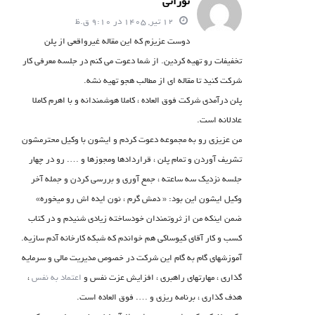
نورانی
12 تیر, 1405 در 9:10 ق.ظ
دوست عزیزم که این مقاله غیرواقعی از پلن
تخفیفات رو تهیه کردین. از شما دعوت می کنم در جلسه معرفی کار
شرکت کنید تا مقاله ای از مطالب هجو تهیه نشه.
پلن درآمدی شرکت فوق العاده ، کاملا هوشمندانه و با اهرم کاملا
عادلانه است.
من عزیزی رو به مجموعه دعوت کردم و ایشون با وکیل محترمشون
تشریف آوردن و تمام پلن ، قراردادها ومجوزها و …. رو در چهار
جلسه نزدیک سه ساعته ، جمع آوری و بررسی کردن و جمله آخر
وکیل ایشون این بود: « دمش گرم ، نون ایده اش رو میخوره»
ضمن اینکه من از ثروتمندان خودساخته زیادی شنیدم و در کتاب
کسب و کار آقای کیوساکی هم خواندم که شبکه کارخانه آدم سازیه.
آموزشهای گام به گام این شرکت در خصوص مدیریت مالی و سرمایه
گذاری ، مهارتهای راهبری ، افزایش عزت نفس و
اعتماد به نفس
،
هدف گذاری ، برنامه ریزی و …. فوق العاده است.