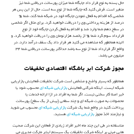
حال بسته به نوع قرار داد جایگاه شما میزان پورسانت دریافتی شما نیز
متغیر است. فرض کنید که جایگاه شما از نوع سه است. حال از این پس هر
شخصی که اقدام به فعال نمودن جایگاه خود در شبکه شما کند، شما ۶%
درصد از هزینه پرداختی وی را دریافت خواهید کرد. برای مثال اگر شخصی
در سطح دهم شما وارد شد و اقدام به فعال کردن جایگاه خود از نوع
قرارداد سوم کرد شما ۶% از پانصد هزارتومان وی را دریافت خواهید کرد. و
البته همانطور که مشاهده می کنید هر قرار داد یک سقف درآمد دارد. در
واقع اگر قرارداد شما از نوع سه باشد حداکثر پورسانت دریافتی شما ۳۴
میلیون می باشد.
مجوز شرکت ابر باشگاه اقتصادی تخفیفات
همانطور که بسیار واضح و مشخص است شرکت تخفیفات فعالیتش بازاریابی
شبکه ایست. اینکه شرکتی فعالیتش
بازاریابی شبکه ای
محسوب شود یا
خیر اصلا کار سختی نیست. اگر شما به افراد در ازا ارائه خدمات یا
محصولات به صورت شبکه ای و چند سطحی (بیش از یک سطح) پورسانت
پرداخت کنید در واقع شما یک شرکت
بازاریابی شبکه ای
محسوب می شوید
و نیازمند اخذ مجوز
بازاریابی شبکه ای
هستید.
متاسفانه در طی این چند ماه اخیر افراد زیادی از فعالان این شرکت صحبت
هایی مبنی بر اینکه شرکت تخفیفات یک سیستم اینتر مارکت مدیری می