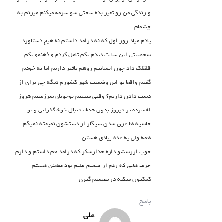
و زندگی من رو تغیر بده سختی شو سرمه میکنم میزنم به
چشمام
یادم میاد روز اول که نه درامد داشتم نه هیچ دستاورد
شخصیتی این سایت دیدم یکم تامل کردم و ذهنمو یکم
قلقلک داد چون انسانیم روهم تاثیر داریم اما به خودم
گفتم واقعا تو این وضعیت شهر کشورم دیگه چی برای از
دست دادن داریم؟ وقتی میبینم نوجونای سرزمینم هروز
افسرده تر دیروز بدون هدف دنبال خوشگذرانی و تو
حاشیه ها غرق شدن سیگار از دستشون نمیفته نمیگم
همه ولی یه عده زیادی هستن
خوب ارزششو داره خدارشکر که درامد هم داشتم و دارم
حرف هایی که زدم از صمیم قلبم بود مطمئن هستم
کمکتون میکنه در تصمیم گیری
پاسخ
علی