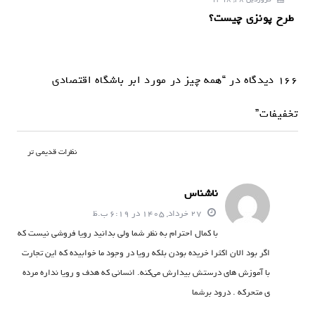
طرح پونزی چیست؟
166 دیدگاه در “همه چیز در مورد ابر باشگاه اقتصادی
تخفیفات”
ن
نظرات قدیمی تر
ا
ناشناس
و
27 خرداد, 1405 در 6:19 ب.ظ
ب
با کمال احترام به نظر شما ولی بدانید رویا فروشی نیست که
ر
اگر بود الان اکثرا خریده بودن بلکه رویا در وجود ما خوابیده که این تجارت
ی
با آموزش های درستش بیدارش می‌کنه. انسانی که هدف و رویا نداره مرده
ن
ی متحرکه . درود برشما
ظ