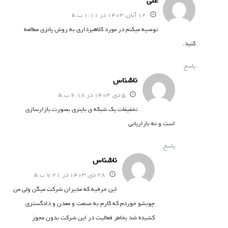
غلی
12 آبان, 1403 در 1:11 ب.ظ
توصیه میکنم در مورد کلاهبرداری به روش پانزی مطالعه
کنید.
پاسخ
ناشناس
5 دی, 1403 در 6:18 ب.ظ
تخفیفات یک شبکه ی باینری بصورت بازارسازی
است و نه بازاریابی
پاسخ
ناشناس
28 دی, 1403 در 7:21 ب.ظ
این حرفیه که مدیران شرکت میگن ولی من
چوبشو خوردم که کارم به صنعت و معدن و دادگستری
کشیده شد بخاطر فعالیت در این شرکت بدون مجوز