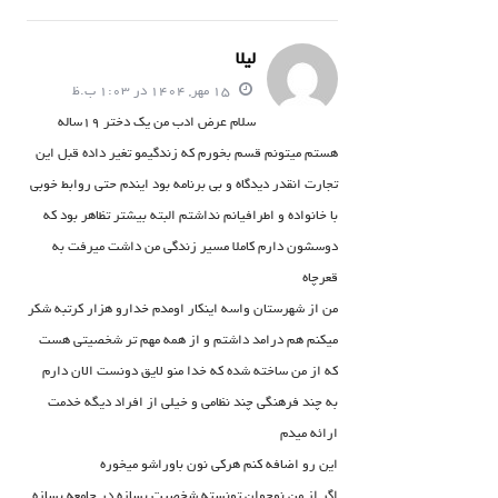
لیلا
15 مهر, 1404 در 1:03 ب.ظ
سلام عرض ادب من یک دختر 19ساله
هستم میتونم قسم بخورم که زندگیمو تغیر داده قبل این
تجارت انقدر دیدگاه و بی برنامه بود ایندم حتی روابط خوبی
با خانواده و اطرافیانم نداشتم البته بیشتر تظاهر بود که
دوسشون دارم کاملا مسیر زندگی من داشت میرفت به
قعرچاه
من از شهرستان واسه اینکار اومدم خدارو هزار کرتبه شکر
میکنم هم درامد داشتم و از همه مهم تر شخصیتی هست
که از من ساخته شده که خدا منو لایق دونست الان دارم
به چند فرهنگی چند نظامی و خیلی از افراد دیگه خدمت
ارائه میدم
این رو اضافه کنم هرکی نون باوراشو میخوره
اگر از من نوجوان تونسته شخصیت بسازه در جامعه بسازه