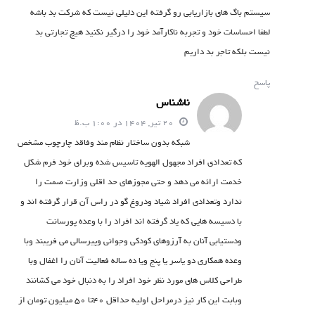
سیستم باگ های بازاریابی رو گرفته این دلیلی نیست که شرکت بد باشه
لطفا احساسات خود و تجربه ناکارآمد خود را درگیر نکنید هیچ تجارتی بد
نیست بلکه تاجر بد داریم
پاسخ
ناشناس
20 تیر, 1404 در 1:00 ب.ظ
شبکه بدون ساختار نظام مند وفاقد چارچوب مشخص
که تعدادی افراد مجهول الهویه تاسیس شده وبرای خود فرم شکل
خدمت ارائه می دهد و حتی مجوزهای حد اقلی وزارت صمت را
ندارد وتعدادی افراد شیاد ودروغ گو در راس آن قرار گرفته اند و
با دسیسه هایی که یاد گرفته اند افراد را با وعده پورسانت
ودستیابی آنان به آرزوهای کودکی وجوانی وپیرسالی می فریبند وبا
وعده همکاری دو یاسر یا پنج ویا ده ساله فعالیت آنان را اغفال وبا
طراحی کلاس های مورد نظر خود افراد را به دنبال خود می کشانند
وبابت این کار نیز درمراحل اولیه حداقل‌ ۴۰تا ۵۰ میلیون تومان از