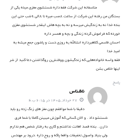
متاسفانه این شرکت فقط داره شستشوی مغزی میده یکی از
بستگان من رفته این شرکت از ساعت ۸صب میره تا ۸الی ۹شب حتی این
بنده خدا نه به زندگیش میرسه و نه به بچه هاش اینقدر شستشوی مغزی
خورده که فراموش کرده زندگی و بچه و همسر داره
احسان قاسمی کلاهبرداره انشالله یه روزی دست و پاشون جمع میشه به
امید خدا
فقط واسه خانواده‌هایی که زندگیشون و‌وقتش‌ن رو‌گذاشتن دعا کنید از شر
اینها خلاص بشن
پاسخ
ناشناس
27 خرداد, 1405 در 6:15 ب.ظ
دقیقا با شما موافقم چون مغز های زنگ زده رو باید
شستشو داد . و الان کسانی که آموزش میبینن کاملا با شما فرق
دارن . بنده قصد اهانت نداشتم و کاری به رفتار شخص هم ندارم
ولی بنیاد واصول تخفیفات واقعا پاکه و روح داره .درود بر مهندس