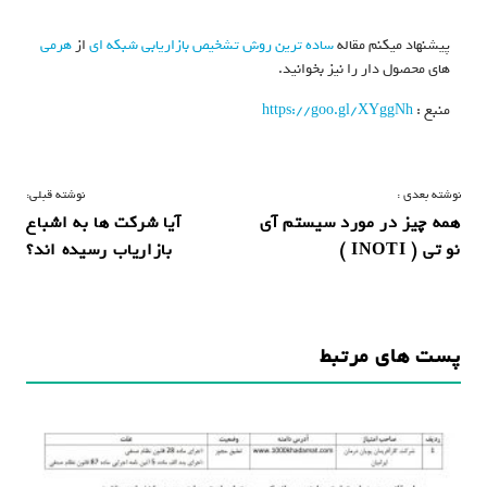
پیشنهاد میکنم مقاله
ساده ترین روش تشخیص بازاریابی شبکه ای
از
هرمی
های محصول دار را نیز بخوانید.
منبع :
https://goo.gl/XYggNh
ر
نوشته بعدی :
نوشته قبلی:
همه چیز در مورد سیستم آی
آیا شرکت ها به اشباع
ا
نو تی ( INOTI )
بازاریاب رسیده اند؟
ه
ب
ر
پست های مرتبط
ی
ن
و
ش