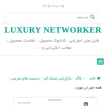
S
15 مرداد, 1405
k
i
p
LUXURY NETWORKER
t
o
فایل های اموزشی ، کاتالوگ محصول ، اطلاعات محصول ،
c
مطالب انگیزشی و . . .
o
n
t
e
n
خانه
>
بلاگ
>
بازاریابی شبکه ای
>
دسیسه های هرمی
>
t
همه چیز در مورد...