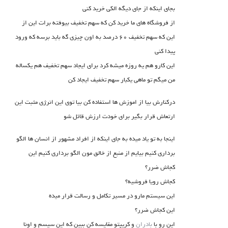
بجای اینکه از جای دیگه الکی خرید کنی
از فروشگاه های ما خرید کن که سهم تخفیف بیوفته برات این از
این که سهم تخفیف ۶۰ درصد به اون چیزی گه باید برسه که ورود
پیدا کنی
این کارو هم یه روزه میشه کرد برای ایجاد سهم تخفیف هم یکساله
من میگم تو ماهی یکبار سهم تخفیف ایجاد کن
درکنارش بیا از اموزش ها استفاده کن بیا توی این انرژی مثبت این
ارتعاش قرار بگیر برای خودت ارزش قائل شو
اینجا به تو یاد میده به جای اینکه از افراد مشهور از انسان ها الگو
برداری کنیم بیایم از منبع از خالق مون الگو برداری کنیم این
کجاش ضرر؟
کجاش رویا فروشیه؟
این سیستم مارو در مسیر تکامل و رسالت قرار میده
این کجاش ضرر؟
این رو با
بادران
و کریپتو مقایسه کن ببین که این سیسم و اونا