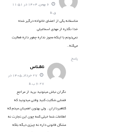
6 بهمن, 1404 در 11:51
ق.ظ
متاسفانه یکی از اعضای خانواده درگیر شده
خدا نگذره از مهدی اسماعیلی
نمی‌دونم با اینکه مجوز نداره چطور داره فعالیت
می‌کنه..
پاسخ
ناشناس
27 خرداد, 1405 در
6:27 ب.ظ
نگران نباش میتونید برید از مراجع
قضایی شکایت کنید وقتی میدونید که
کلاهبرداران . ولی بهتون اطمینان میدم که
اطلاعات شما خیلی کمه چون این تجارت نه
مشکل قانونی داره نه چیزی دیگه بلکه