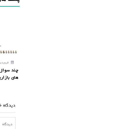
ر
ی
ن
و
ش
ت
ه
فروردین 27, 8
چند سوال 
های بازار
دیدگاه خ