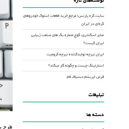
نوشته‌های تازه
کاهش
صدا
سایت کره پارتس؛ مرجع خرید قطعات استوک خودروهای
از
کره‌ای در ایران
کلیدهای
صابر اسکندری، کوچ شماره یک های صنعت زیبایی
بالا
ایران کیست؟
و
پایین
ایران تیرچه تولیدکننده تیرچه کرومیت
استفاده
استارلینک چیست و چگونه کار میکند؟
کنید.
فرش ابریشم دستباف قم
تبلیغات
دسته ها
طرح پ