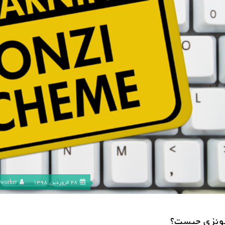
28 فروردین, 1398
tworker
ونزی چیست؟