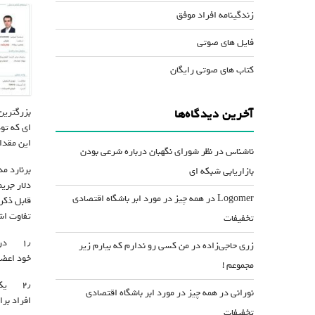
زندگینامه افراد موفق
فایل های صوتی
کتاب های صوتی رایگان
بزرگترین
آخرین دیدگاه‌ها
این مقدار به ۶۴٫۸ میلیارد دلار می رسد. اما دادگاه نیویورک از این میزان سود صرفه نظر کرد و
ناشناس
در
نظر شورای نگهبان درباره شرعی بودن
برنارد مدوف که به ۵۰
بازاریابی شبکه ای
دلار جریمه در
Logomer
در
همه چیز در مورد ابر باشگاه اقتصادی
قابل ذکر
تفاوت اش
تخفیفات
۱٫ در یک طرح پونزی، طراح مانند یک مرکز اتصال برای قربانیان عمل می کند، بدینگونه که او مستقیما با تمام سرمایه گذاران در ارتباط است. اما در طرح
زری حاجی‌زاده
در
من کسی رو ندارم که بیارم زیر
خود اعضا
مجموعم !
۲٫ یک طرح پونزی ادعا می کند که تکیه اش بر روی برخی از سرمایه گذاری های محرمانه و داخلی شرکت می باشد. اما طرح های
نورانی
در
همه چیز در مورد ابر باشگاه اقتصادی
افراد بر
تخفیفات