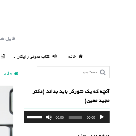
S
k
i
p
فایل ها
t
o
c
خانه
کتاب صوتی رایگان
o
n
خانه
t
e
آنچه که یک نتورکر باید بداند (دکتر
n
مجید معین)
t
پخش‌کننده
برای
00:00
00:00
صوت
افزایش
یا