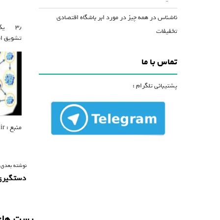
ناشناس
در
همه چیز در مورد ابر باشگاه اقتصادی
۳٫ یک طرح
تخفیفات
تشویق افر
تماس با ما
پشتیبانی تلگرام :
منبع : mlmbook.ir
ر
نوشته بعدی 
دستگیری
ا
ه
ب
پست های