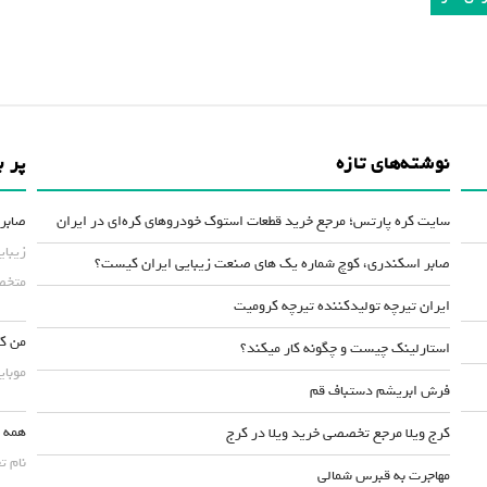
نوشته‌های تازه
پر ب
سایت کره پارتس؛ مرجع خرید قطعات استوک خودروهای کره‌ای در ایران
صابر 
زیبای
صابر اسکندری، کوچ شماره یک های صنعت زیبایی ایران کیست؟
متخصص
ایران تیرچه تولیدکننده تیرچه کرومیت
من کس
استارلینک چیست و چگونه کار میکند؟
موبایلش حداقل ۵۰
فرش ابریشم دستباف قم
همه چ
کرج ویلا مرجع تخصصی خرید ویلا در کرج
نام ت
مهاجرت به قبرس شمالی