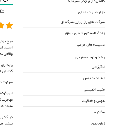
کلاهبرداری جذب سرمایه
بازاریابی شبکه ای
شرکت های بازاریابی شبکه ای
زندگینامه نتورکرهای موفق
طرح پونز
دسیسه های هرمی
است. این
واقعی بد
رشد و توسعه فردی
پایداری 
انگیزشی
گذاران ا
اعتماد به نفس
سرنوشت ت
مثبت اندیشی
هوش و خلاقیت
متولد شد
مذاکره
در کشور 
بیشتر می
زبان بدن