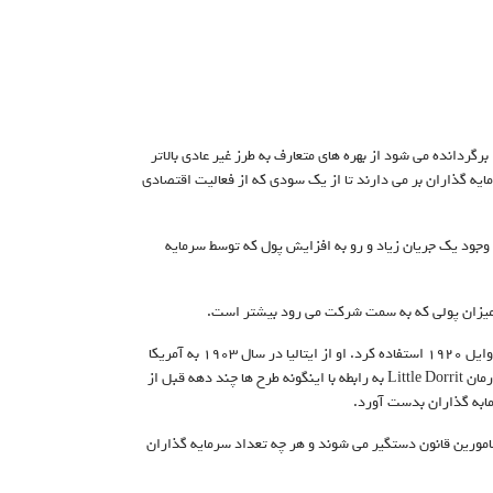
گردانده می شود از بهره های متعارف به طرز غیر عادی بالاتر
یه گذاران بر می دارند تا از یک سودی که از فعالیت اقتصادی
وجود یک جریان زیاد و رو به افزایش پول که توسط سرمایه
میزان پولی که به سمت شرکت می رود بیشتر است.
این گونه طرح ها به نام Richard Ponzi نام گذاری شده است، کسی که اولین بار از این روش در اوایل ۱۹۲۰ استفاده کرد. او از ایتالیا در سال ۱۹۰۳ به آمریکا
مهاجرت کرده بود. ریچارد پونزی خود این طرح را ابداع نکرده بود. چارلز دیکنز در اوایل ۱۸۵۷ در رمان Little Dorrit به رابطه با اینگونه طرح ها چند دهه قبل از
مابه گذاران بدست آورد.
امورین قانون دستگیر می شوند و هر چه تعداد سرمایه گذاران