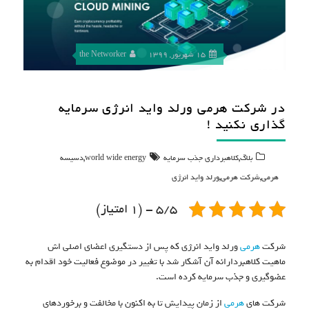
15 شهریور, 1399
the Networker
در شرکت هرمی ورلد واید انرژی سرمایه
گذاری نکنید !
,
,
بلاگ
کلاهبرداری جذب سرمایه
world wide energy
دسیسه
,
,
هرمی
شرکت هرمی
ورلد واید انرژی
5/5 - (1 امتیاز)
شرکت
هرمی
ورلد واید انرژی که پس از دستگیری اعضای اصلی اش
ماهیت کلاهبردارانه آن آشکار شد با تغییر در موضوع فعالیت خود اقدام به
عضوگیری و جذب سرمایه کرده است.
شرکت های
هرمی
از زمان پیدایش تا به اکنون با مخالفت و برخوردهای