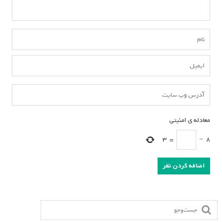
معادله ی امنیتی
*
3
=
−
8