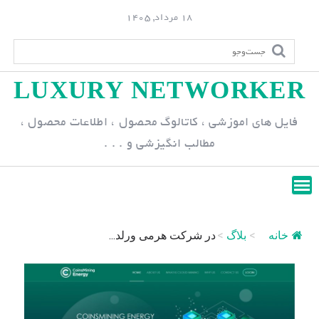
S
18 مرداد, 1405
k
i
p
LUXURY NETWORKER
t
o
فایل های اموزشی ، کاتالوگ محصول ، اطلاعات محصول ،
c
مطالب انگیزشی و . . .
o
n
t
e
n
خانه
>
بلاگ
>
در شرکت هرمی ورلد...
t