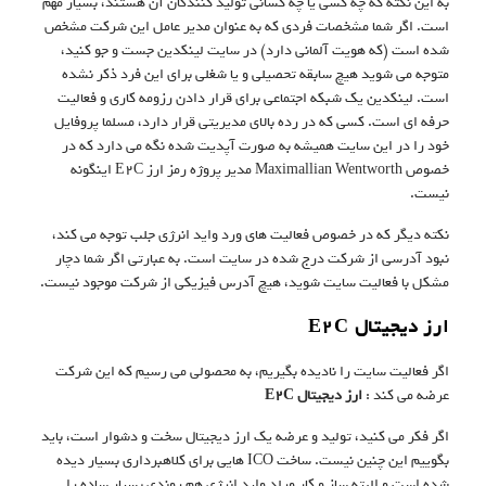
به این نکته که چه کسی یا چه کسانی تولید کنندگان آن هستند، بسیار مهم
است. اگر شما مشخصات فردی که به عنوان مدیر عامل این شرکت مشخص
شده است (که هویت آلمانی دارد) در سایت لینکدین جست و جو کنید،
متوجه می شوید هیچ سابقه تحصیلی و یا شغلی برای این فرد ذکر نشده
است. لینکدین یک شبکه اجتماعی برای قرار دادن رزومه کاری و فعالیت
حرفه ای است. کسی که در رده بالای مدیریتی قرار دارد، مسلما پروفایل
خود را در این سایت همیشه به صورت آپدیت شده نگه می دارد که در
خصوص Maximallian Wentworth مدیر پروژه رمز ارز E2C اینگونه
نیست.
نکته دیگر که در خصوص فعالیت های ورد واید انرژی جلب توجه می کند،
نبود آدرسی از شرکت درج شده در سایت است. به عبارتی اگر شما دچار
مشکل با فعالیت سایت شوید، هیچ آدرس فیزیکی از شرکت موجود نیست.
ارز دیجیتال E2C
اگر فعالیت سایت را نادیده بگیریم، به محصولی می رسیم که این شرکت
عرضه می کند :
ارز دیجیتال E2C
اگر فکر می کنید، تولید و عرضه یک ارز دیجیتال سخت و دشوار است، باید
بگوییم این چنین نیست. ساخت ICO هایی برای کلاهبرداری بسیار دیده
شده است و البته ساز و کار ورلد واید انرژی هم روندی بسیار ساده را