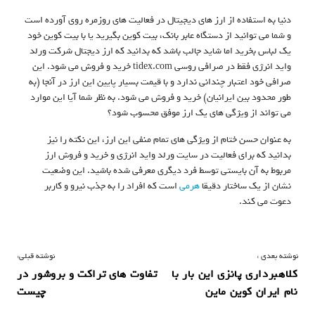
دنیا به استفاده از ارز های دیجیتال در فعالیت های روزمره روی آورده است
و شما می توانید از دستگاه عابر بانک، بیت کوین بگیرید یا با بیت کوین خود
یک لباس بخرید اما شاید جالب باشد که بدانید که ارز دیجتال شرکت ورلد
واید انرژی فقط در صرافی روسی tidex.com خرید و فروش می شود. این
صرافی خود اعتبار چندانی ندارد و با قیمت بسیار پایین این ارز در آنجا (به
طور محدود بین ایرانیان) خرید و فروش می شود. به نظر شما آیا این موارد
می تواند از ویژگی های یک ارز موفق محسوب شود؟
به عنوان حسن ختام از ویژگی های تمام منفی این ارز، این نکته را نیز
بدانید که برای فعالیت در سایت ورلد واید انرژی و خرید و فروش ارز
مربوط به آن بایستی توسط فرد دیگری معرفی شده باشید. این وضعیت
نشان از یک ساختار دقیقا
هرمی
است که افراد را به جذب نیرو و کاربر
دعوت می کند.
ر
نوشته بعدی :
نوشته قبلی:
کلاهبرداری پانزی این بار با
تفاوت‌ های تراکت و بروشور در
ا
نام ایران کوین ماین
چیست
ه