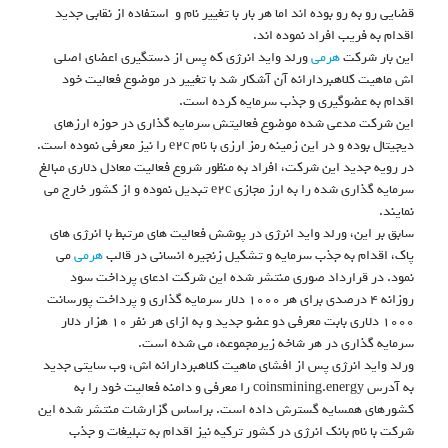
قضایی رو به رو بوده اند اما هر بار با تغییر نام و استفاده از نقابی جدید
اقدام به فریب افراد نموده اند.
این بار شرکت
هرمی
ورلد واید انرژی که پس از دستگیری اعضای اصلی
اش ماهیت کلاهبردارانه آن آشکار شد با تغییر در موضوع فعالیت خود
اقدام به عضوگیری و جذب سرمایه کرده است.
این شرکت مدعی شده موضوع فعالیتش سرمایه گذاری در حوزه ارزهای
دیجیتال بوده و در این زمینه رمز ارزی با نام e۲c را نیز معرفی نموده است.
در رویه جدید این شرکت، افراد به منظور شروع فعالیت معادل دلاری مبالغ
سرمایه گذاری شده را به ارز مجازی e۲c تبدیل نموده و از کشور خارج می
نمایند.
سابق بر این، ورلد واید انرژی در پوشش فعالیت های مرتبط با انرژی های
پاک، اقدام به جذب سرمایه و تشکیل زنجیره انسانی در قالب
هرمی
می
نمود. در قرارداد صوری منتشر شده این شرکت ادعای پرداخت سود
روزانه ۴ درصدی برای هر ۱۰۰۰ دلار سرمایه گذاری و پرداخت پورسانت
۱۰۰۰ دلاری بابت معرفی دو عضو جدید و به ازای هر نفر ۱۰ هزار دلار
سرمایه گذاری در هر شاخه زیرمجموعه، می شده است.
ورلد واید انرژی پس از افشای ماهیت کلاهبردارانه اش، وب سایتی جدید
به آدرس coinsmining.energy را معرفی و دامنه فعالیت خود را به
کشورهای همسایه گسترش داده است. براساس گزارشات منتشر شده این
شرکت با نام بانک انرژی در کشور ترکیه نیز اقدام به تبلیغات و جذب