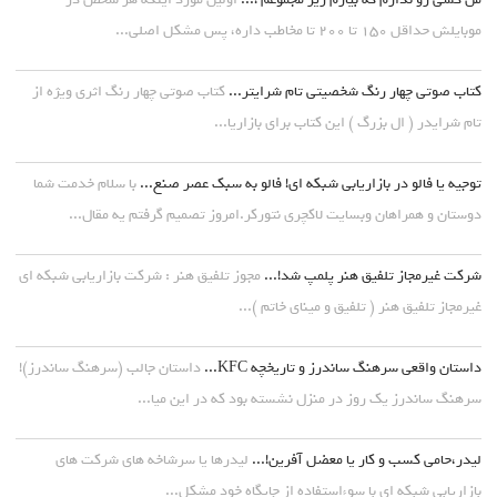
موبایلش حداقل ۱۵۰ تا ۲۰۰ تا مخاطب داره، پس مشکل اصلی...
کتاب صوتی چهار رنگ شخصیتی تام شرایتر...
کتاب صوتی چهار رنگ اثری ویژه از
تام شرایدر ( ال بزرگ ) این کتاب برای بازاریا...
توجیه یا فالو در بازاریابی شبکه ای! فالو به سبک عصر صنع...
با سلام خدمت شما
دوستان و همراهان وبسایت لاکچری نتورکر.امروز تصمیم گرفتم یه مقال...
شرکت غیرمجاز تلفیق هنر پلمپ شد!...
مجوز تلفیق هنر : شرکت بازاریابی شبکه ای
غیرمجاز تلفیق هنر ( تلفیق و مینای خاتم )...
داستان واقعی سرهنگ ساندرز و تاریخچه KFC...
داستان جالب (سرهنگ ساندرز)!
سرهنگ ساندرز یک روز در منزل نشسته بود که در این میا...
لیدر،حامی کسب و کار یا معضل آفرین!...
لیدرها یا سرشاخه های شرکت های
بازاریابی شبکه ای با سوءاستفاده از جایگاه خود مشکل...