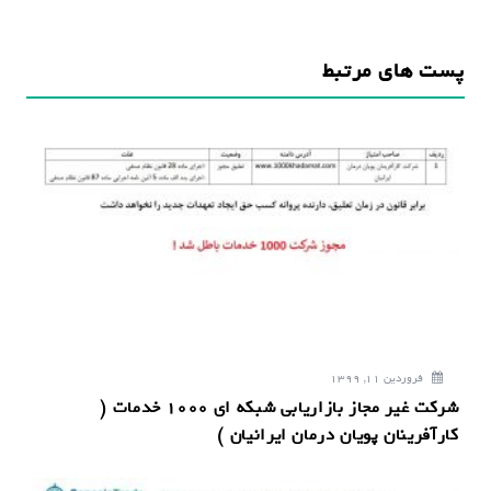
ب
ر
پست های مرتبط
ی
ن
و
ش
ت
ه
فروردین 11, 1399
شرکت غیر مجاز بازاریابی شبکه ای 1000 خدمات (
کارآفرینان پویان درمان ایرانیان )