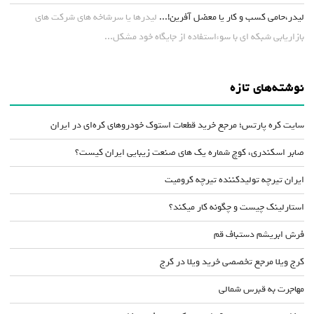
لیدر،حامی کسب و کار یا معضل آفرین!...
لیدرها یا سرشاخه های شرکت های
بازاریابی شبکه ای با سوءاستفاده از جایگاه خود مشکل...
نوشته‌های تازه
سایت کره پارتس؛ مرجع خرید قطعات استوک خودروهای کره‌ای در ایران
صابر اسکندری، کوچ شماره یک های صنعت زیبایی ایران کیست؟
ایران تیرچه تولیدکننده تیرچه کرومیت
استارلینک چیست و چگونه کار میکند؟
فرش ابریشم دستباف قم
کرج ویلا مرجع تخصصی خرید ویلا در کرج
مهاجرت به قبرس شمالی