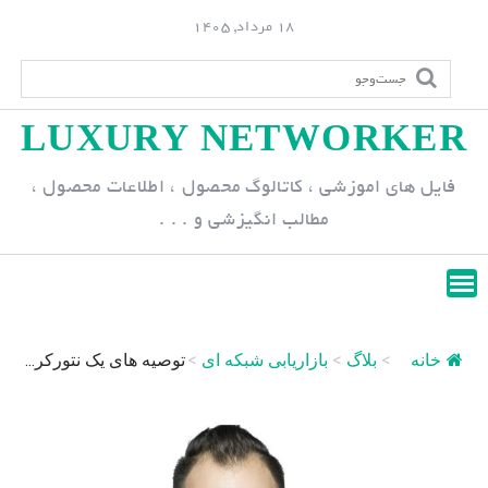
S
18 مرداد, 1405
k
i
p
LUXURY NETWORKER
t
o
فایل های اموزشی ، کاتالوگ محصول ، اطلاعات محصول ،
c
مطالب انگیزشی و . . .
o
n
t
e
n
خانه
>
بلاگ
>
بازاریابی شبکه ای
>
توصیه های یک نتورکر...
t