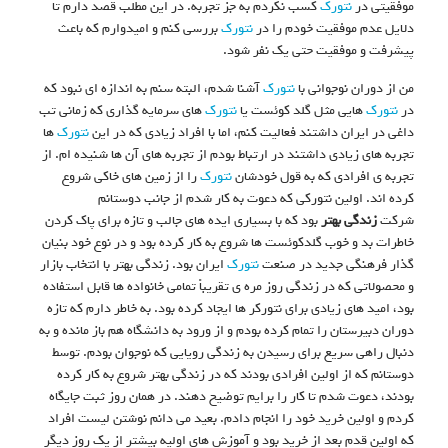
موفقیتی در
نتورک
کسب نکردم به جز تجربه. در این مطلب قصد دارم تا
دلایل عدم موفقیت خودم را در
نتورک
بررسی کنم و امیدوارم که باعث
پیشرفت و موفقیت حتی یک نفر شود.
من از دوران نوجوانی با
نتورک
آشنا شدم، البته سنم به اندازه ای نبود که
در
نتورک
هایی مثل گلد کوئست یا
نتورک
های سرمایه گذاری که زمانی تب
داغی در ایران داشتند فعالیت کنم، اما با افراد زیادی که در این
نتورک
ها
تجربه های زیادی داشتند در ارتباط بودم از تجربه های آن ها شنیده ام. از
تجربه ی افرادی که به قول خودشان
نتورک
را از زمین های خاکی شروع
کرده اند. اولین نتورکی که دعوت به کار شدم از جانب دوستانم
شرکت
زندگی بهتر
بود که با بسیاری ایده های جالب و تازه برای پاک کردن
خاطرات بد و خوب گلدکوئست ها شروع به کار کرده بود و در نوع خود بنیان
گذار فرهنگی جدید در صنعت
نتورک
ایران بود. زندگی بهتر با انتخاب بازار
و محصولاتی که در زندگی روز مره ی تقریباً تمامی خانواده ها قابل استفاده
بود، امید های زیادی برای نتورکر ها ایجاد کرده بود. به خاطر دارم که تازه
دوران دبیرستان را تمام کرده بودم و از ورود به دانشگاه هم باز مانده و به
دنبال راهی سریع برای رسیدن به زندگی رویایی که نوجوان بودم. توسط
دوستانم که از اولین افرادی بودند که در زندگی بهتر شروع به کار کرده
بودند، دعوت شدم تا کار را برایم توضیح دهند. در همان روز ثبت جایگاه
کردم و اولین خرید خود را انجام دادم. بعید می دانم نوشتن لیست افراد
که اولین قدم بعد از خرید بود و آموزش های اولیه بیشتر از یک روز دیگر