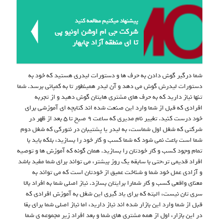
پیشنهاد میکنیم مطالعه کنید
شرکت جی ام اوشن اونیو پی
تا ای منطقه آزاد چابهار
شما درگیر گوش دادن به حرف ها و دستورات لیدری هستید که خود به
دستورات لیدرش گوش می دهد و آن لیدر همینطور تا به کمپانی برسد. شما
تنها نیاز دارید که به حرف های مشتری هایتان گوش دهید و از تجربه
افرادی که قبل از شما وارد این صنعت شده اند کتابچه ای آموزشی برای
خود درست کنید. تغییر نام مدیری که ساعت ۹ صبح تا ۵ بعد از ظهر در
شرکتی که شغل اول شماست، به لیدر یا پشتیبان در نتورکی که شغل دوم
شما است باعث نمی شود که شما کسب و کار خود را بسازید، بلکه باید با
تمام وجود کسب و کار خودتان را بسازید. همان گونه که آموزش ها و توصیه
افراد قدیمی تر،حتی با سابقه یک روز بیشتر، می تواند برای شما مفید باشد
و آزادی عمل خود شما و شناخت عمیق از خودتان است که می تواند به
معنای واقعی کسب و کار شمارا برایتان بسازد. نیاز اصلی شما به افراد بالا
سری تان نیست، البته که برای یاد گیری این شغل به آموزش افرادی که
قبل از شما وارد این بازار شده اند نیاز دارید، اما نیاز اصلی شما برای بقا
در این بازار، اول از همه مشتری های شما و بعد افراد زیر مجموعه ی شما