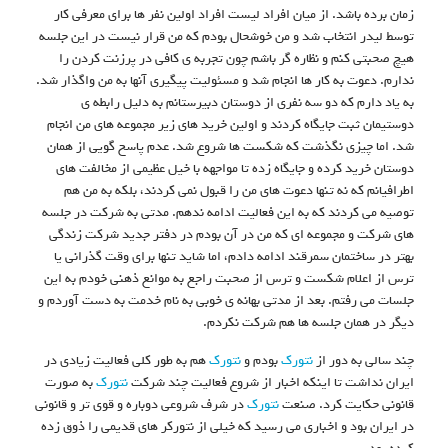
زمان برده باشد. از میان افراد لیست افراد اولین نفر ها برای معرفی کار
توسط لیدر انتخاب شد و من خوشحال بودم که من قرار نیست در این جلسه
هیچ صحبتی کنم و نظاره گر باشم چون تجربه ی کافی در پرزنت کردن را
ندارم. دعوت به کار ها انجام شد و مسئولیت پیگیری آنها به من واگذار شد.
به یاد دارم که دو سه نفری از دوستان دبیرستانم به دلیل رابطه ی
دوستیمان ثبت جایگاه کردند و اولین خرید های زیر مجموعه های من انجام
شد. اما چیزی نگذشت که شکست ها شروع شد. عدم پاسخ گویی از همان
دوستان خرید کرده و جایگاه زده تا مواجهه با خیل عظیمی از مخالفت های
اطرافیانم که نه تنها دعوت های من را قبول نمی کردند، بلکه به من هم
توصیه می کردند که به این فعالیت ادامه ندهم. مدتی به شرکت در جلسه
های شرکت و مجموعه ای که من در آن بودم در دفتر جدید شرکت زندگی
بهتر در ساختمان سمرقند ادامه دادم، اما شاید تنها برای وقت گذرانی یا
ترس از اعلام شکست و ترس از صحبت راجع به موانع ذهنی خودم به این
جلسات می رفتم. بعد از مدتی بهانه ی خوبی به نام خدمت به دست آوردم و
دیگر در همان جلسه ها هم شرکت نکردم.
چند سالی به دور از
نتورک
بودم و
نتورک
هم به طور کلی فعالیت زیادی در
ایران نداشت تا اینکه اخبار از شروع فعالیت چند شرکت
نتورک
به صورت
قانونی حکایت کرد. صنعت
نتورک
در شرف شروعی دوباره و قوی تر و قانونی
در ایران بود و اخباری می رسید که خیلی از نتورکر های قدیمی را ذوق زده