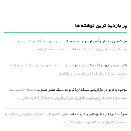
پر بازدید ترین نوشته ها
من کسی رو ندارم که بیارم زیر مجموعم !...
اولین مورد اینکه هر شخص در
موبایلش حداقل ۱۵۰ تا ۲۰۰ تا مخاطب داره، پس مشکل اصلی...
کتاب صوتی چهار رنگ شخصیتی تام شرایتر...
کتاب صوتی چهار رنگ اثری ویژه از
تام شرایدر ( ال بزرگ ) این کتاب برای بازاریا...
توجیه یا فالو در بازاریابی شبکه ای! فالو به سبک عصر صنع...
با سلام خدمت شما
دوستان و همراهان وبسایت لاکچری نتورکر.امروز تصمیم گرفتم یه مقال...
شرکت غیرمجاز تلفیق هنر پلمپ شد!...
مجوز تلفیق هنر : شرکت بازاریابی شبکه ای
غیرمجاز تلفیق هنر ( تلفیق و مینای خاتم )...