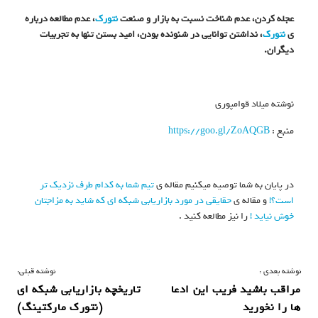
عجله کردن، عدم شناخت نسبت به بازار و صنعت
نتورک
، عدم مطالعه درباره
ی
نتورک
، نداشتن توانایی در شنونده بودن، امید بستن تنها به تجربیات
دیگران.
نوشته میلاد قوامپوری
منبع :
https://goo.gl/ZoAQGB
در پایان به شما توصیه میکنیم مقاله ی
تیم شما به کدام طرف نزدیک تر
است؟!
و مقاله ی
حقایقی در مورد بازاریابی شبکه ای که شاید به مزاجتان
خوش نیاید !
را نیز مطالعه کنید .
ر
نوشته بعدی :
نوشته قبلی:
مراقب باشید فریب این ادعا
تاریخچه بازاریابی شبکه ای
ا
ها را نخورید
(نتورک مارکتینگ)