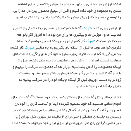
اینکه ارزش هر مشتری را بفهمیم به او به عنوان پتانسیلی برای اضافه
شدن به مجموعه ی خود نگاه کنیم و قبل از تبلیغ محصول پلن درآمد زایی
را توضیح دهیم یا دلیل بهتر بودن یک شرکت را پلنی سودده تر بدانیم.
از اولین روزی که با
نتورک
آشنا شدم تعجیل عنصری جدا نشدنی از تمامی
فعالیت ها و آموزش ها و پیگیری ها برای من بوده. اما امروز اگر بخواهم
مجدداً در صنعت
نتورک
کار کنم اولین چیزی که تمرین خواهم کرد عجله
نکردن خواهد بود. ما قبل از اینکه یاد بگیریم به چه دلایلی
نتورک
کار کنیم،
یاد می گیریم که لیست افراد بنویسیم و با خودکار های رنگی یا علامت های
متفاوت لیست افراد را ارزش دهی، قضاوت یا رتبه بندی کنیم. قبل از
اینکه محصولات را کامل بشناسیم، بازار هدف محصولات شرکت را بیابیم و
با تیم آشنا شویم، یاد می گیریم که فروش بیشتر و سریعتر و موفقیت
زودتر به دست آوریم. قبل از اینکه جایگاه خود را در شرکت بیابیم به
دنبال جایگاه لیدر خود هستیم.
تکرار جملاتی مثل “شما در حال ساختن کسب کار خود هستید”، “شما در حال
انجام شغلی هستید که خود تصمیم گیرنده اید” و “ساعت کاری را خودتان
تعیین می کنید”! چندین نفر از کسانی که این مطلب را می خوانند بابت دیر
رسیدن به جلسه ی هفتگی ( حتی برای ۲ دقیقه در شهری مثل تهران ) یا
دیر تماس گرفتن با ۵ نفر امروزشان از سوی لیدر خود بازخواست شده اند!