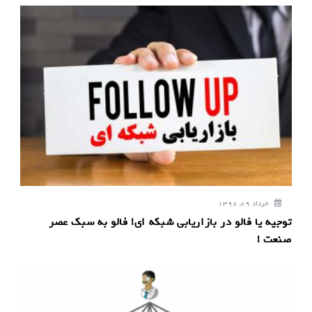
خرداد 09, 1398
توجیه یا فالو در بازاریابی شبکه ای! فالو به سبک عصر
صنعت !