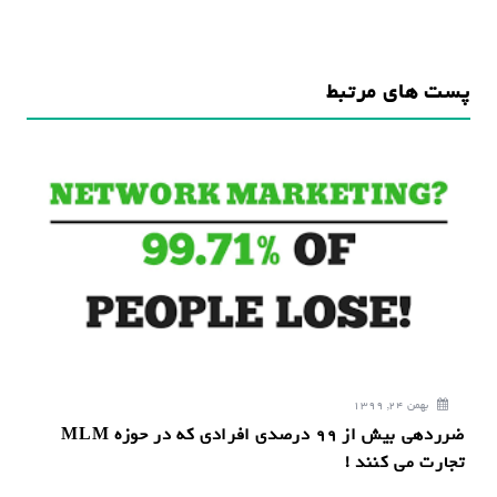
ه
ب
ر
پست های مرتبط
ی
ن
و
ش
ت
ه
بهمن 24, 1399
ضرردهی بیش از 99 درصدی افرادی که در حوزه MLM
تجارت می کنند !