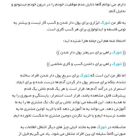
دارم. می توانم گاها دلایل عدم موفقیت خودم را در درون خودم جستوجو و
تحلیل کنم.
به نظر من
نتورک
ابزاری برای پول دار شدن و کسب کار نیست و بیشتر به
نوعی فلسفه و ایدئولوژی برای هر کسب کاری است.
احتمالا شما هم این جمله هارا شنیده اید:
((
نتورک
راهی برای سریعتر پول دار شدن ))
((
نتورک
راهی برای داشتن کسب و کاری شخصی ))
اما نظر من این است که
نتورک
برای سریع پول دار شدن افراد ساخته
نشده، بلکه برای مستمر پول دار کردن آدم ها درست شده و برای ایجاد
استمرار در درآمد آدم ها. قرار است با هر یک قدم تلاش یک قدم
پیشرفت قابل مشاهده باشد. قرار است استمرار، پایستگی و صبوری را به
ما هدیه دهد. این فلسفه می تواند تلاش برای تک تک مشتری ها را به ما
آموزش دهد. می تواند به ما آموزش دهد که با خرید اولین مشتری ما به
مقصد نرسیده ایم و با خرید نکردن دومین مشتری ما شکست نخورده ایم.
متاسفانه در
نتورک
هم به مانند خیلی چیز های دیگر انتقال اطلاعات به
صورتی کاملاً سلیقه ای بین افراد منتقل می شود. یاد می گیریم قبل از