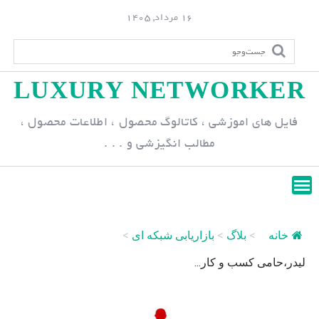
S
16 مرداد, 1405
k
i
p
LUXURY NETWORKER
t
o
فایل های اموزشی ، کاتالوگ محصول ، اطلاعات محصول ،
c
مطالب انگیزشی و . . .
o
n
t
e
n
خانه
>
بلاگ
>
بازاریابی شبکه ای
>
t
لیدر،حامی کسب و کار...