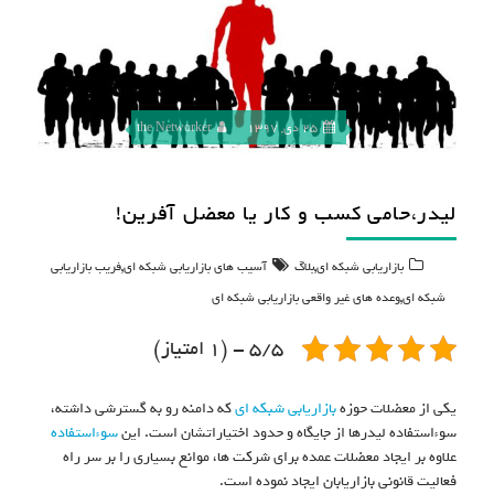
25 دی, 1397
the Networker
لیدر،حامی کسب و کار یا معضل آفرین!
,
,
بازاریابی شبکه ای
بلاگ
آسیب های بازاریابی شبکه ای
فریب بازاریابی
,
شبکه ای
وعده های غیر واقعی بازاریابی شبکه ای
5/5 - (1 امتیاز)
یکی از معضلات حوزه
بازاریابی شبکه ای
که دامنه رو به گسترشی داشته،
سوءاستفاده لیدرها از جایگاه و حدود اختیاراتشان است. این
سوءاستفاده
علاوه بر ایجاد معضلات عمده برای شرکت ها، موانع بسیاری را بر سر راه
فعالیت قانونی بازاریابان ایجاد نموده است.