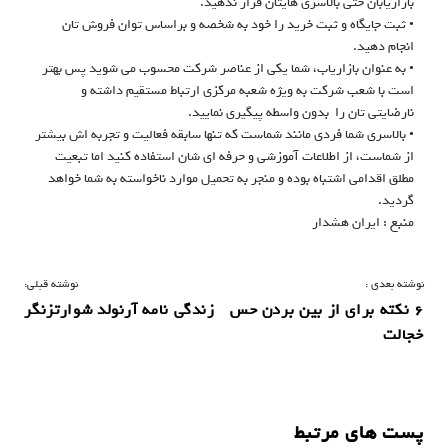
بازاریابان حتی بالاسری هایتان قرار ندهید.
• ثبت جایگاه و ثبت خرید را خود به شخصه و براساس توان فروش تان
انجام دهید.
• به عنوان بازاریاب، شما یکی از عناصر شرکت محسوب می شوید پس بهتر
است با شعب شرکت به ویژه شعبه مرکزی ارتباط مستقیم داشته و
نارضایتی تان را بدون واسطه پیگیری نمایید.
• بالاسری شما فردی مانند شماست که تنها سابقه فعالیت و تجربه اش بیشتر
از شماست، از اطلاعات آموزشی و حرفه ای شان استفاده کنید اما تبعیت
مطلق اقدامی اشتباه بوده و منجر به تحمیل موارد ناخواسته به شما خواهد
گردید.
منبع : ایران هشدار
ر
نوشته بعدی :
نوشته قبلی:
۶ نکته برای از بین بردن حس
زندگی نامه آرنولد شوارتزنگر
ا
خجالت
ه
ب
ر
پست های مرتبط
ی