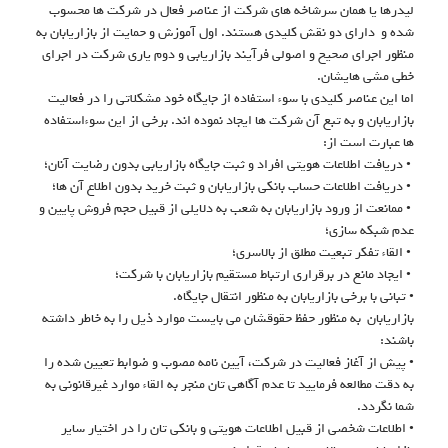
لیدرها یا همان سرشاخه های شرکت از عناصر فعال در شرکت ها محسوب
شده و دارای دو نقش کلیدی هستند. اول آموزش و حمایت از بازاریابان به
منظور اجرای صحیح و اصولی فرآیند بازاریابی و دوم یاری شرکت در اجرای
خطی مشی هایشان.
اما این عناصر کلیدی با سوء استفاده از جایگاه خود مشکلاتی را در فعالیت
بازاریابان و به تبع آن شرکت ها ایجاد نموده اند. برخی از این سوءاستفاده
ها عبارت است از:
• دریافت اطلاعات هویتی افراد و ثبت جایگاه بازاریابی بدون رضایت آنان؛
• دریافت اطلاعات حساب بانکی بازاریابان و ثبت خرید بدون اطلاع آن ها؛
• ممانعت از ورود بازاریابان به شعب به دلایلی از قبیل حجم فروش پایین و
عدم شبکه سازی؛
• القاء تفکر تبعیت مطلق از بالاسری؛
• ایجاد مانع در برقراری ارتباط مستقیم بازاریابان با شرکت؛
• تبانی با برخی بازاریابان به منظور انتقال جایگاه.
بازاریابان به منظور حفظ حقوقشان می بایست موارد ذیل را به خاطر داشته
باشند:
• پیش از آغاز فعالیت در شرکت، آیین نامه مصوب و ضوابط تعیین شده را
به دقت مطالعه فرمایید تا عدم آگاهی تان منجر به القاء موارد غیرقانونی به
شما نگردد.
• اطلاعات شخصی از قبیل اطلاعات هویتی و بانکی تان را در اختیار سایر