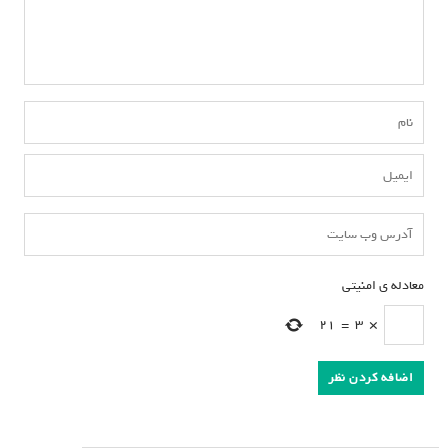
معادله ی امنیتی
*
21
=
3
×