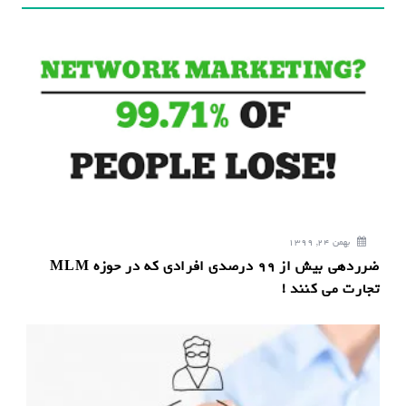
ن
و
ش
ت
ه
بهمن 24, 1399
ضرردهی بیش از 99 درصدی افرادی که در حوزه MLM
تجارت می کنند !